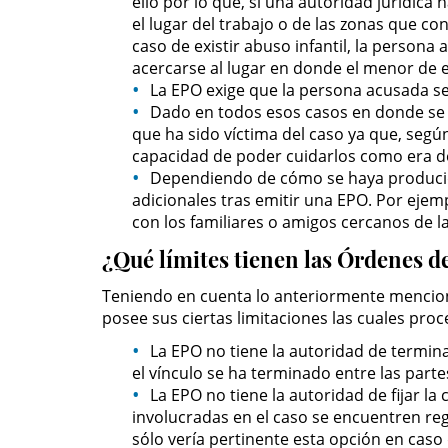
ello por lo que, si una autoridad jurídic
el lugar del trabajo o de las zonas que co
caso de existir abuso infantil, la person
acercarse al lugar en donde el menor de 
La EPO exige que la persona acusada se
Dado en todos esos casos en donde se in
que ha sido víctima del caso ya que, segú
capacidad de poder cuidarlos como era d
Dependiendo de cómo se haya producido 
adicionales tras emitir una EPO. Por ejemp
con los familiares o amigos cercanos de la
¿Qué límites tienen las Órdenes 
Teniendo en cuenta lo anteriormente menciona
posee sus ciertas limitaciones las cuales pr
La EPO no tiene la autoridad de termin
el vínculo se ha terminado entre las parte
La EPO no tiene la autoridad de fijar la
involucradas en el caso se encuentren reg
sólo vería pertinente esta opción en caso