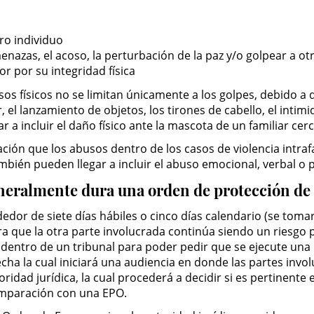
tro individuo
azas, el acoso, la perturbación de la paz y/o golpear a otr
r por su integridad física
 físicos no se limitan únicamente a los golpes, debido a q
 lanzamiento de objetos, los tirones de cabello, el intimi
r a incluir el daño físico ante la mascota de un familiar cer
ión que los abusos dentro de los casos de violencia intrafa
mbién pueden llegar a incluir el abuso emocional, verbal o p
generalmente dura una orden de protección d
edor de siete días hábiles o cinco días calendario (se toma
 que la otra parte involucrada continúa siendo un riesgo pa
 dentro de un tribunal para poder pedir que se ejecute una
fecha la cual iniciará una audiencia en donde las partes in
ridad jurídica, la cual procederá a decidir si es pertinente 
mparación con una EPO.