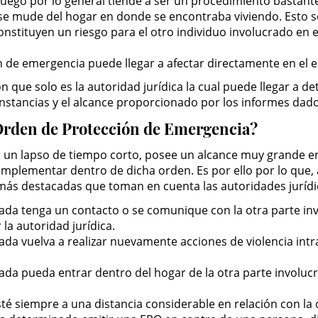
 fuego por lo general tiende a ser un procedimiento bastant
se mude del hogar en donde se encontraba viviendo. Esto s
constituyen un riesgo para el otro individuo involucrado en 
ón de emergencia puede llegar a afectar directamente en el 
 que solo es la autoridad jurídica la cual puede llegar a d
nstancias y el alcance proporcionado por los informes dados
 Orden de Protección de Emergencia?
un lapso de tiempo corto, posee un alcance muy grande en 
a implementar dentro de dicha orden. Es por ello por lo qu
ás destacadas que toman en cuenta las autoridades jurídica
da tenga un contacto o se comunique con la otra parte inv
la autoridad jurídica.
a vuelva a realizar nuevamente acciones de violencia intraf
da pueda entrar dentro del hogar de la otra parte involucra
é siempre a una distancia considerable en relación con la 