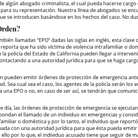
de algún abogado criminalista, el cual pueda hacerse cargo
s para su representación. Nuestra línea de abogados se en
s que se introducen basándose en los hechos del caso. No d
Orden?
bién llamadas “EPO” dadas las siglas en inglés, esta clase
porta que ha sido víctima de violencia intrafamiliar o dom
e la policía del Estado de California pueden llegar a interv
contactando a una autoridad jurídica para que se haga car
én pueden emitir órdenes de protección de emergencia ante 
. Sea cual sea el caso, los agentes de la policía serán los 
 una EPO o no, en caso de ser así, se tendrán que comunic
día, las órdenes de protección de emergencia se ejecutan 
pondan el llamado de un individuo en emergencias y conside
miliar o doméstica y por lo tanto, el individuo que reportó
ada con una autoridad jurídica para que ésta pueda emitir 
r ello por lo que, el individuo acusado tiene que seguir de 