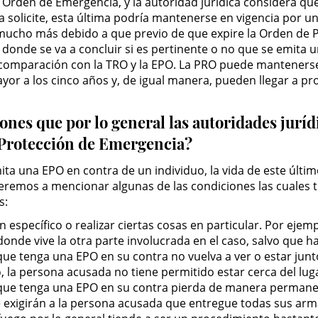
a Orden de Emergencia, y la autoridad jurídica considera qu
a solicite, esta última podría mantenerse en vigencia por u
 mucho más debido a que previo de que expire la Orden de Pr
n donde se va a concluir si es pertinente o no que se emita
omparación con la TRO y la EPO. La PRO puede mantenerse
yor a los cinco años y, de igual manera, pueden llegar a pr
nes que por lo general las autoridades jurídi
Protección de Emergencia?
ta una EPO en contra de un individuo, la vida de este últi
deremos a mencionar algunas de las condiciones las cuales 
s:
en específico o realizar ciertas cosas en particular. Por ej
donde vive la otra parte involucrada en el caso, salvo que h
que tenga una EPO en su contra no vuelva a ver o estar junto
o, la persona acusada no tiene permitido estar cerca del lug
a que tenga una EPO en su contra pierda de manera permanen
 le exigirán a la persona acusada que entregue todas sus arm