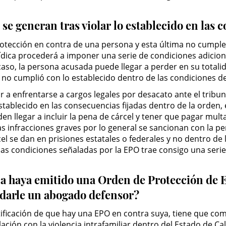
se generan tras violar lo establecido en las
rotección en contra de una persona y esta última no cumple
dica procederá a imponer una serie de condiciones adicion
aso, la persona acusada puede llegar a perder en su totalid
no cumplió con lo establecido dentro de las condiciones de
r a enfrentarse a cargos legales por desacato ante el tribu
establecido en las consecuencias fijadas dentro de la orden
en llegar a incluir la pena de cárcel y tener que pagar mult
Las infracciones graves por lo general se sancionan con la p
cel se dan en prisiones estatales o federales y no dentro de 
las condiciones señaladas por la EPO trae consigo una seri
ica haya emitido una Orden de Protección de
darle un abogado defensor?
ificación de que hay una EPO en contra suya, tiene que c
ción con la violencia intrafamiliar dentro del Estado de Cal