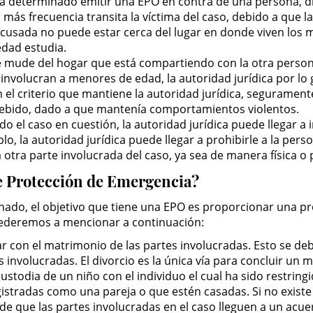
a ha determinado emitir una EPO en contra de una persona, 
n más frecuencia transita la víctima del caso, debido a que l
a acusada no puede estar cerca del lugar en donde viven los
edad estudia.
 mude del hogar que está compartiendo con la otra persona
volucran a menores de edad, la autoridad jurídica por lo g
n el criterio que mantiene la autoridad jurídica, seguramen
ebido, dado a que mantenía comportamientos violentos.
el caso en cuestión, la autoridad jurídica puede llegar a 
lo, la autoridad jurídica puede llegar a prohibirle a la pe
 otra parte involucrada del caso, ya sea de manera física o 
de Protección de Emergencia?
do, el objetivo que tiene una EPO es proporcionar una pro
ocederemos a mencionar a continuación:
ar con el matrimonio de las partes involucradas. Esto se d
s involucradas. El divorcio es la única vía para concluir un 
 custodia de un niño con el individuo el cual ha sido restrin
istradas como una pareja o que estén casadas. Si no existe t
 de que las partes involucradas en el caso lleguen a un ac