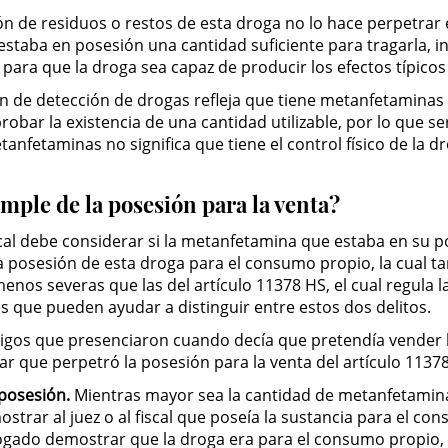
n de residuos o restos de esta droga no lo hace perpetrar e
estaba en posesión una cantidad suficiente para tragarla, i
 para que la droga sea capaz de producir los efectos típic
en de detección de drogas refleja que tiene metanfetaminas
robar la existencia de una cantidad utilizable, por lo que se
fetaminas no significa que tiene el control físico de la dr
imple de la posesión para la venta?
scal debe considerar si la metanfetamina que estaba en su 
la posesión de esta droga para el consumo propio, la cual 
enos severas que las del artículo 11378 HS, el cual regula 
 que pueden ayudar a distinguir entre estos dos delitos.
stigos que presenciaron cuando decía que pretendía vender
ar que perpetró la posesión para la venta del artículo 11378
 posesión.
Mientras mayor sea la cantidad de metanfetamin
strar al juez o al fiscal que poseía la sustancia para el co
abogado demostrar que la droga era para el consumo propio,