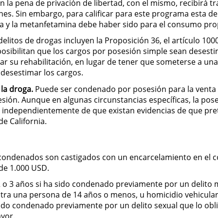
n la pena de privación de libertad, con el mismo, recibirá
nes. Sin embargo, para calificar para este programa esta d
cia y la metanfetamina debe haber sido para el consumo pro
itos de drogas incluyen la Proposición 36, el artículo 1000 
mposibilitan que los cargos por posesión simple sean deses
ar su rehabilitación, en lugar de tener que someterse a un
 desestimar los cargos.
la droga.
Puede ser condenado por posesión para la venta si
ión. Aunque en algunas circunstancias específicas, la pos
 independientemente de que existan evidencias de que pret
de California.
os condenados son castigados con un encarcelamiento en e
e 1.000 USD.
2 o 3 años si ha sido condenado previamente por un delito 
ra una persona de 14 años o menos, u homicidio vehicular b
 sido condenado previamente por un delito sexual que lo ob
yor.