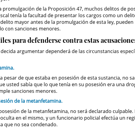
 promulgación de la Proposición 47, muchos delitos de pos
fiscal tenía la facultad de presentar los cargos como un de
lito mayor antes de la promulgación de esta ley, pueden sol
ado con sanciones menores.
les para defenderse contra estas acusacione
 decida argumentar dependerá de las circunstancias especí
amina.
sar de que estaba en posesión de esta sustancia, no sabía 
ue usted sabía que lo que tenía en su posesión era una drog
emple sanciones menores.
sesión de la metanfetamina.
posesión de la metanfetamina, no será declarado culpable. 
culta en el mismo, y un funcionario policial efectúa un reg
ra que no sea condenado.