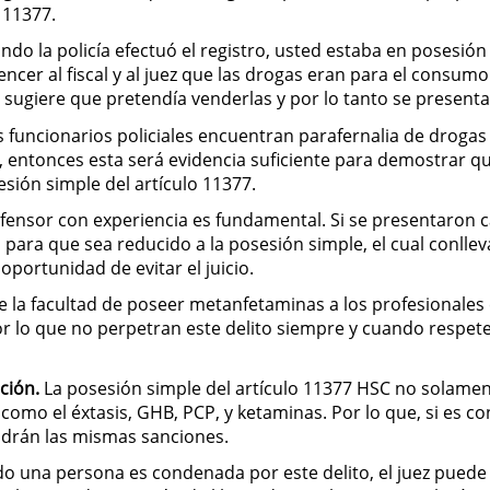
 11377.
uando la policía efectuó el registro, usted estaba en posesió
cer al fiscal y al juez que las drogas eran para el consumo p
sugiere que pretendía venderlas y por lo tanto se presenta
s funcionarios policiales encuentran parafernalia de drogas
ar, entonces esta será evidencia suficiente para demostrar 
esión simple del artículo 11377.
fensor con experiencia es fundamental. Si se presentaron c
l para que sea reducido a la posesión simple, el cual conlle
oportunidad de evitar el juicio.
e la facultad de poseer metanfetaminas a los profesionales 
or lo que no perpetran este delito siempre y cuando respeten
ción.
La posesión simple del artículo 11377 HSC no solamen
como el éxtasis, GHB, PCP, y ketaminas. Por lo que, si es 
ndrán las mismas sanciones.
 una persona es condenada por este delito, el juez puede 