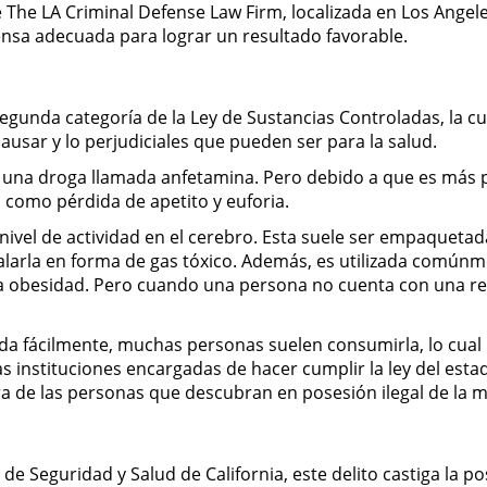
e The LA Criminal Defense Law Firm, localizada en Los Angel
nsa adecuada para lograr un resultado favorable.
gunda categoría de la Ley de Sustancias Controladas, la cua
ausar y lo perjudiciales que pueden ser para la salud.
 de una droga llamada anfetamina. Pero debido a que es más
como pérdida de apetito y euforia.
ivel de actividad en el cerebro. Esta suele ser empaquetada e
halarla en forma de gas tóxico. Además, es utilizada comúnm
y la obesidad. Pero cuando una persona no cuenta con una re
ida fácilmente, muchas personas suelen consumirla, lo cua
las instituciones encargadas de hacer cumplir la ley del es
a de las personas que descubran en posesión ilegal de la 
de Seguridad y Salud de California, este delito castiga la po