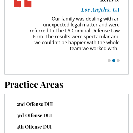
Unauthorized Practice of Medicine
 Angeles, CA
Los Angeles, CA
ealing with an
Unbelievable results in my criminal case
Welfare Fraud
tter and were
and I couldn't have asked for a better
al Defense Law
team to represent me. Thanks to The LA
pectacular and
Criminal Defense Law Firm.
Workers' Compensation Fraud
with the whole
 worked with.
Gun Offenses
Carrying A Concealed Firearm
Carrying A Loaded Firearm
Practice Areas
Firearm Sentencing Enhancements
2nd Offense DUI
Negligent Discharge Of A Firearm
3rd Offense DUI
Prohibited Weapons
4th Offense DUI