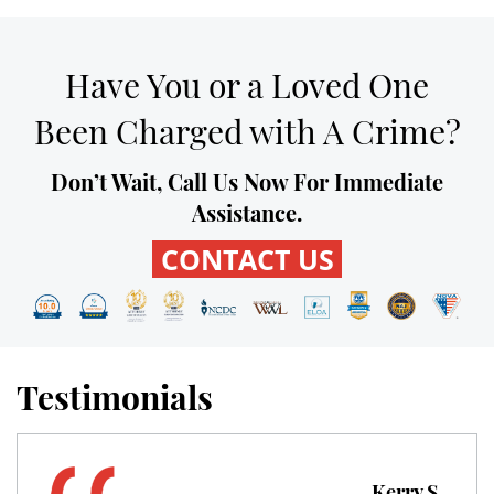
Expungement
Have You or a Loved One
Fraud Crimes
Been Charged with A Crime?
Check Fraud
Don’t Wait, Call Us Now For Immediate
Credit Card Fraud
Assistance.
CONTACT US
Gambling Fraud
Health Care Fraud
Insurance Fraud
Testimonials
Real Estate Fraud
Unemployment Insurance Fraud
Kerry S.
Robert G.