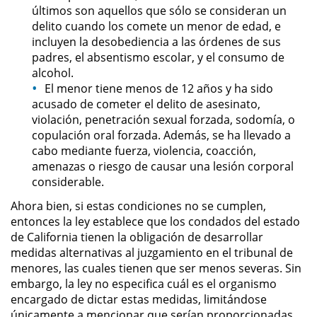
Delitos de Armas
últimos son aquellos que sólo se consideran un
delito cuando los comete un menor de edad, e
incluyen la desobediencia a las órdenes de sus
Armas Prohibidas en California
padres, el absentismo escolar, y el consumo de
alcohol.
Aumento de Sentencia por
Armas de Fuego
El menor tiene menos de 12 años y ha sido
acusado de cometer el delito de asesinato,
violación, penetración sexual forzada, sodomía, o
Descarga Negligente de un
Arma de Fuego
copulación oral forzada. Además, se ha llevado a
cabo mediante fuerza, violencia, coacción,
amenazas o riesgo de causar una lesión corporal
Portar un Arma de Fuego
Cargada
considerable.
Ahora bien, si estas condiciones no se cumplen,
Delitos de Conducción
entonces la ley establece que los condados del estado
de California tienen la obligación de desarrollar
Chocar y Huir
medidas alternativas al juzgamiento en el tribunal de
menores, las cuales tienen que ser menos severas. Sin
Conducir con la Licencia
embargo, la ley no especifica cuál es el organismo
Suspendida
encargado de dictar estas medidas, limitándose
únicamente a mencionar que serían proporcionadas