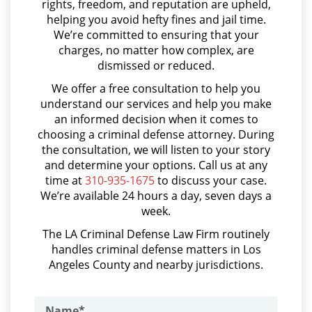
rights, freedom, and reputation are upheld,
Parental Rights in Juvenile Cases
Arson
helping you avoid hefty fines and jail time.
We’re committed to ensuring that your
Sealing Juvenile Records
Asalto y Agresión
charges, no matter how complex, are
dismissed or reduced.
Asalto con Arma Mortal
Senate Bill 439
We offer a free consultation to help you
Asalto Simple
understand our services and help you make
Sustained Juvenile Petitions
an informed decision when it comes to
Audiencia Administrativa del DMV
choosing a criminal defense attorney. During
Transfer Hearing
Audiencias de Transferencia
the consultation, we will listen to your story
and determine your options. Call us at any
Aumento de Sentencia por Armas de Fuego
Ward of the Court
time at
310-935-1675
to discuss your case.
We’re available 24 hours a day, seven days a
Aumento de Sentencia para Pandillas
Motorcycle Accident
week.
Audiencias De Disposición
The LA Criminal Defense Law Firm routinely
Motorcycle Accident Involving
handles criminal defense matters in Los
Uninsured Motorist
Audiencias De Detención
Angeles County and nearby jurisdictions.
Asalto con Químicos Cáusticos
POST CONVICTION MATTERS
Asalto Contra un Funcionario Público