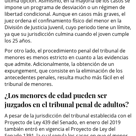
última opción. Asimismo, en la mayoría de los casos se
impone un programa de desviación o un régimen de
DUI Con Pasajeros Menores de
14 años
libertad condicional. Aunque en casos más graves, el
juez ordena el confinamiento físico del menor en la
División de Justicia Juvenil, cuyo periodo tiene un límite,
Leyes de DUI en el Estado de
California
ya que su jurisdicción culmina cuando el joven cumple
los 25 años.
Segunda Ofensa de DUI
Por otro lado, el procedimiento penal del tribunal de
menores es menos estricto en cuanto a las evidencias
Tercera Ofensa de DUI
que admite. Adicionalmente, la obtención de un
expungement, que consiste en la eliminación de los
Violencia Domestica
antecedentes penales, resulta mucho más fácil en el
tribunal de menores.
Abuso de Ancianos y Adultos
¿Los menores de edad pueden ser
Dependientes
juzgados en el tribunal penal de adultos?
Acecho
A pesar de la jurisdicción del tribunal establecida con el
Proyecto de Ley 439 del Senado, en enero del 2019
Agresión Doméstica
también entró en vigencia el Proyecto de Ley del
Senado 1391, la cual regula los casos en que el menor