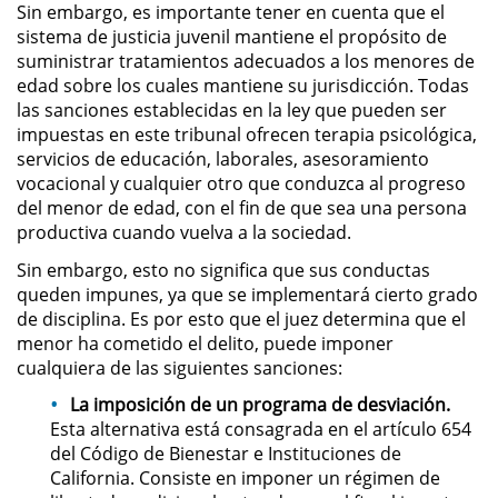
Sin embargo, es importante tener en cuenta que el
sistema de justicia juvenil mantiene el propósito de
Domestic Violence
suministrar tratamientos adecuados a los menores de
edad sobre los cuales mantiene su jurisdicción. Todas
Child Abuse
las sanciones establecidas en la ley que pueden ser
impuestas en este tribunal ofrecen terapia psicológica,
Child Abduction
servicios de educación, laborales, asesoramiento
vocacional y cualquier otro que conduzca al progreso
del menor de edad, con el fin de que sea una persona
Child Endangerment
productiva cuando vuelva a la sociedad.
Child Neglect
Sin embargo, esto no significa que sus conductas
queden impunes, ya que se implementará cierto grado
Corporal Injury on a Spouse
de disciplina. Es por esto que el juez determina que el
menor ha cometido el delito, puede imponer
cualquiera de las siguientes sanciones:
Criminal Threats
La imposición de un programa de desviación.
Domestic Battery
Esta alternativa está consagrada en el artículo 654
del Código de Bienestar e Instituciones de
Elder Abuse
California. Consiste en imponer un régimen de