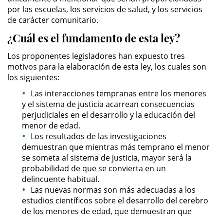
Evadir a un Oficial de Policía
por las escuelas, los servicios de salud, y los servicios
de carácter comunitario.
Homicidio Vehicular
¿Cuál es el fundamento de esta ley?
Robo de Auto
Los proponentes legisladores han expuesto tres
motivos para la elaboración de esta ley, los cuales son
Delitos de Cuello Blanco
los siguientes:
Las interacciones tempranas entre los menores
Apropiación Indebida De
y el sistema de justicia acarrean consecuencias
Fondos Públicos
perjudiciales en el desarrollo y la educación del
menor de edad.
Falsificación
Los resultados de las investigaciones
demuestran que mientras más temprano el menor
Falsificación o Alteración de una
se someta al sistema de justicia, mayor será la
Prescripción Médica
probabilidad de que se convierta en un
delincuente habitual.
Malversación de Fondos
Las nuevas normas son más adecuadas a los
estudios científicos sobre el desarrollo del cerebro
Presentación de Documentos
de los menores de edad, que demuestran que
Falsos