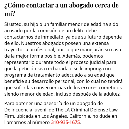
¿Cómo contactar a un abogado cerca de
mí?
DUI Causing Injury
Si usted, su hijo o un familiar menor de edad ha sido
DUI Laws In The State Of California
acusado por la comisión de un delito debe
contactarnos de inmediato, ya que su futuro depende
Driving Under the Influence of a
de ello. Nuestros abogados poseen una extensa
Drug (DUID)
trayectoria profesional, por lo que manejarán su caso
de la mejor forma posible. Además, podemos
Dry Reckless
representarlo durante todo el proceso judicial para
que la petición sea rechazada o se le imponga un
DUI With A Passenger Under 14
programa de tratamiento adecuado a su edad que
beneficie su desarrollo personal, con lo cual no tendrá
Underage DUI
que sufrir las consecuencias de los errores cometidos
siendo menor de edad, incluso después de la adultez.
Wet Reckless
Para obtener una asesoría de un abogado de
Delincuencia Juvenil de The LA Criminal Defense Law
3rd Offense DUI
Firm, ubicada en Los Ángeles, California, no dude en
llamarnos al número
310-935-1675
.
4th Offense DUI