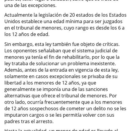
una de las excepciones.
Práctica No Autorizada de la
Medicina
Actualmente la legislación de 20 estados de los Estados
Unidos establece una edad mínima para ser juzgados
Delitos de Hurto
en el tribunal de menores, cuyo rango es desde los 6 a
los 12 años de edad.
Hurto Mayor
Sin embargo, esta ley también fue objeto de críticas.
Los oponentes señalaban que el sistema judicial de
Hurto Mayor de Auto
menores ya tenía el fin de rehabilitarlo, por lo que la
ley trataba de solucionar un problema inexistente.
Hurto Menor
Además, antes de la entrada en vigencia de esta ley,
solamente en casos excepcionales se privaba de su
libertad a los menores de 12 años, ya que
Recepción de Propiedad
Robada
generalmente se imponía una de las sanciones
alternativas que ofrece el tribunal de menores. Por
otro lado, ocurría frecuentemente que a los menores
Robo
de 12 años sospechosos de cometer un delito no se les
imputaron cargos o se les permitía volver con sus
Robo de Caja Fuerte
padres tras el arresto.
Robo en Tiendas
Hasta la actualidad, un menor de edad es llevado al