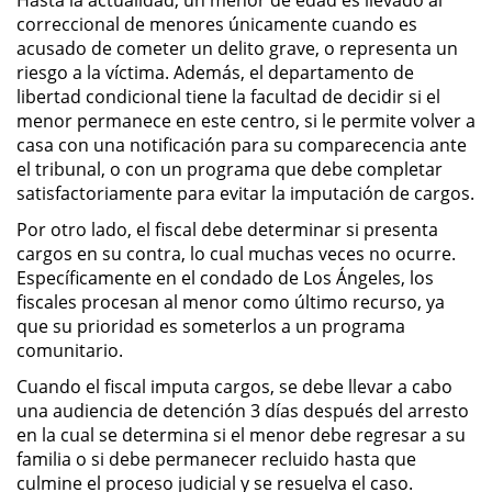
correccional de menores únicamente cuando es
acusado de cometer un delito grave, o representa un
Robo PC 459
riesgo a la víctima. Además, el departamento de
libertad condicional tiene la facultad de decidir si el
Delincuencia Juvenil
menor permanece en este centro, si le permite volver a
casa con una notificación para su comparecencia ante
Audiencias de Detención
el tribunal, o con un programa que debe completar
satisfactoriamente para evitar la imputación de cargos.
Audiencias de Transferencia
Por otro lado, el fiscal debe determinar si presenta
cargos en su contra, lo cual muchas veces no ocurre.
Audiencias de Disposición
Específicamente en el condado de Los Ángeles, los
fiscales procesan al menor como último recurso, ya
Derechos de los Padres en
que su prioridad es someterlos a un programa
Casos Juveniles
comunitario.
Desviación Informal Juvenil
Cuando el fiscal imputa cargos, se debe llevar a cabo
una audiencia de detención 3 días después del arresto
en la cual se determina si el menor debe regresar a su
Delitos por los cuales un Menor
puede ser Juzgado como Adulto
familia o si debe permanecer recluido hasta que
culmine el proceso judicial y se resuelva el caso.