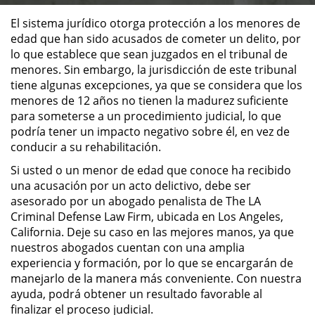
El sistema jurídico otorga protección a los menores de
ALTERNATIVE SENTENCING
edad que han sido acusados de cometer un delito, por
lo que establece que sean juzgados en el tribunal de
Military Diversion
menores. Sin embargo, la jurisdicción de este tribunal
tiene algunas excepciones, ya que se considera que los
Áreas de Practica
menores de 12 años no tienen la madurez suficiente
para someterse a un procedimiento judicial, lo que
podría tener un impacto negativo sobre él, en vez de
Asalto y Agresión
conducir a su rehabilitación.
Agresión Agravada
Si usted o un menor de edad que conoce ha recibido
una acusación por un acto delictivo, debe ser
Agresión Contra un Agente del
asesorado por un abogado penalista de The LA
Orden Público
Criminal Defense Law Firm, ubicada en Los Angeles,
California. Deje su caso en las mejores manos, ya que
Asalto con Arma Mortal
nuestros abogados cuentan con una amplia
experiencia y formación, por lo que se encargarán de
manejarlo de la manera más conveniente. Con nuestra
Asalto con Químicos Cáusticos
ayuda, podrá obtener un resultado favorable al
finalizar el proceso judicial.
Asalto Contra un Funcionario