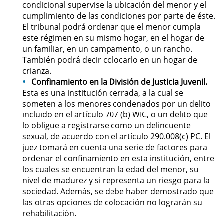
condicional supervise la ubicación del menor y el
cumplimiento de las condiciones por parte de éste.
Possession of Drug Paraphernalia
El tribunal podrá ordenar que el menor cumpla
este régimen en su mismo hogar, en el hogar de
Possession of Marijuana for Sale
un familiar, en un campamento, o un rancho.
También podrá decir colocarlo en un hogar de
Possession of Methamphetamine
crianza.
Confinamiento en la División de Justicia Juvenil.
Esta es una institución cerrada, a la cual se
Pre-Trial Diversion for Drug Crimes
someten a los menores condenados por un delito
incluido en el artículo 707 (b) WIC, o un delito que
Prop 36
lo obligue a registrarse como un delincuente
sexual, de acuerdo con el artículo 290.008(c) PC. El
Transportation for Sale of a
juez tomará en cuenta una serie de factores para
Controlled Substance
ordenar el confinamiento en esta institución, entre
los cuales se encuentran la edad del menor, su
DUI
nivel de madurez y si representa un riesgo para la
sociedad. Además, se debe haber demostrado que
2nd Offense DUI
las otras opciones de colocación no lograrán su
rehabilitación.
DMV Administrative Hearing