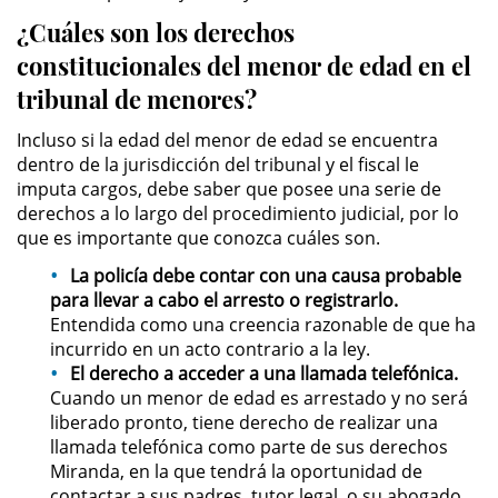
División de Justicia Juvenil
¿Cuáles son los derechos
constitucionales del menor de edad en el
La Ley de los Tres Delitos y
Fuera
tribunal de menores?
Libertad Condicional para
Incluso si la edad del menor de edad se encuentra
Menores
dentro de la jurisdicción del tribunal y el fiscal le
imputa cargos, debe saber que posee una serie de
Petición Aceptada
derechos a lo largo del procedimiento judicial, por lo
que es importante que conozca cuáles son.
Proyecto de Ley del Senado 439
La policía debe contar con una causa probable
para llevar a cabo el arresto o registrarlo.
Sello de Registros de Menores
Entendida como una creencia razonable de que ha
incurrido en un acto contrario a la ley.
Tutela de los Tribunales
El derecho a acceder a una llamada telefónica.
Cuando un menor de edad es arrestado y no será
liberado pronto, tiene derecho de realizar una
Tribunal de Delincuencia Juvenil
llamada telefónica como parte de sus derechos
Miranda, en la que tendrá la oportunidad de
Delitos Sexuales
contactar a sus padres, tutor legal, o su abogado.