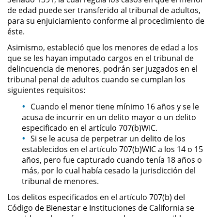
Amenazas Criminales
de edad puede ser transferido al tribunal de adultos,
para su enjuiciamiento conforme al procedimiento de
Lesión Corporal a un Cónyuge
éste.
Asimismo, estableció que los menores de edad a los
Negligencia Infantil
que se les hayan imputado cargos en el tribunal de
delincuencia de menores, podrán ser juzgados en el
Orden de Protección de
tribunal penal de adultos cuando se cumplan los
Emergencia
siguientes requisitos:
Cuando el menor tiene mínimo 16 años y se le
Orden de Restricción
Permanente
acusa de incurrir en un delito mayor o un delito
especificado en el artículo 707(b)WIC.
Órdenes de Restricción
Si se le acusa de perpetrar un delito de los
establecidos en el artículo 707(b)WIC a los 14 o 15
años, pero fue capturado cuando tenía 18 años o
Orden de Restricción Temporal
más, por lo cual había cesado la jurisdicción del
tribunal de menores.
Porno Venganza
Los delitos especificados en el artículo 707(b) del
Código de Bienestar e Instituciones de California se
Publicar Información Dañina en
Internet