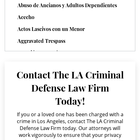
Juvenile Delinquency
Abuso de Ancianos y Adultos Dependientes
Acecho
Division of Juvenile Justice
Actos Lascivos con un Menor
Juvenile Delinquency Court
Aggravated Trespass
Juvenile Detention Hearings
Agresión Agravada
Juvenile Disposition Hearings
Agresión Contra un Agente del Orden Público
Contact The LA Criminal
Agresión Doméstica
Juvenile Informal Diversion
Defense Law Firm
Agresión Sexual
Juvenile Probation
Today!
Amenazas Criminales
Juvenile Three Strikes Law
Annoying or Molesting a Child Under 18
If you or a loved one has been charged with a
crime in Los Angeles, contact The LA Criminal
Anulando o Rechazando una Condena
Offenses Minors Can Be Tried As
Defense Law Firm today. Our attorneys will
Adults
work vigorously to ensure that your privacy
Apropiación Indebida De Fondos Públicos