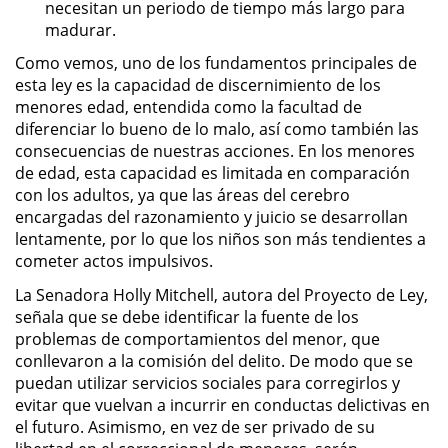
necesitan un periodo de tiempo más largo para
madurar.
Robo de Identidad
Como vemos, uno de los fundamentos principales de
esta ley es la capacidad de discernimiento de los
Delitos De Drogas
menores edad, entendida como la facultad de
diferenciar lo bueno de lo malo, así como también las
Conducir Bajo la Influencia de
consecuencias de nuestras acciones. En los menores
Drogas - DUID
de edad, esta capacidad es limitada en comparación
con los adultos, ya que las áreas del cerebro
Fabricación de Drogas
encargadas del razonamiento y juicio se desarrollan
lentamente, por lo que los niños son más tendientes a
Leyes sobre Marihuana en
cometer actos impulsivos.
California
La Senadora Holly Mitchell, autora del Proyecto de Ley,
señala que se debe identificar la fuente de los
Posesión de Marihuana
problemas de comportamientos del menor, que
conllevaron a la comisión del delito. De modo que se
Posesión de Sustancias
Controladas
puedan utilizar servicios sociales para corregirlos y
evitar que vuelvan a incurrir en conductas delictivas en
el futuro. Asimismo, en vez de ser privado de su
Proposición 36