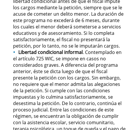
libertad condicional antes de que el fiscal impute
los cargos mediante la petición, siempre que se le
Permanent Restraining Order
acuse de cometer un delito menor. La duración de
este programa no excederá de 6 meses, durante
Posting Harmful Information on the
los cuales el menor deberá someterse a servicios
Internet
educativos y de asesoramiento. Si lo completa
satisfactoriamente, el fiscal no presentará la
Restraining Orders
petición, por lo tanto, no se le imputarán cargos.
Libertad condicional informal
. Contemplado en
Temporary Restraining Order
el artículo 725 WIC, se impone en casos no
considerados graves. A diferencia del programa
Revenge Porn
anterior, éste se dicta luego de que el fiscal
presente la petición con los cargos. Sin embargo,
Stalking
no requiere que el menor admita las alegaciones
de la petición. Si cumple con las condiciones
Violation of a Restraining Order
impuestas y lo culmina satisfactoriamente, se
desestima la petición. De lo contrario, continúa el
proceso judicial. Entre las condiciones de este
Driving Crimes
régimen, se encuentran la obligación de cumplir
con la asistencia escolar, servicio comunitario,
Carjacking
terapia psicológica, un toque de queda y el pago de