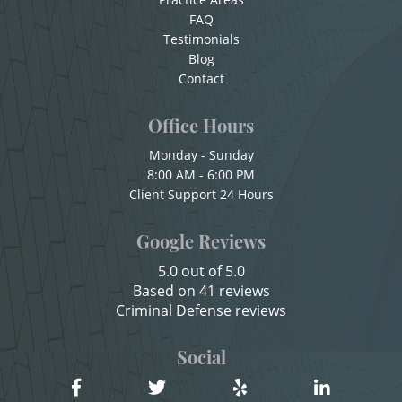
Cuarta Ofensa De DUI
Sexual Battery
FAQ
Testimonials
Check Fraud
Statutory Rape
Blog
Chocar y Huir
Contact
Theft Crimes
Child Abuse
Office Hours
Burglary
Child Abduction
Monday - Sunday
8:00 AM - 6:00 PM
Child Endangerment
Burglary of a Safe or Vault
Client Support 24 Hours
Child Neglect
Grand Theft
Google Reviews
Child Pornography
Grand Theft Auto
5.0 out of 5.0
Credit Card Fraud
Based on 41 reviews
Criminal Defense reviews
Petty Theft
Criminal Threats
Domestic Battery
Social
Receiving Stolen Property
Damaging Phone, Electrical Or Utility Lines
Robbery