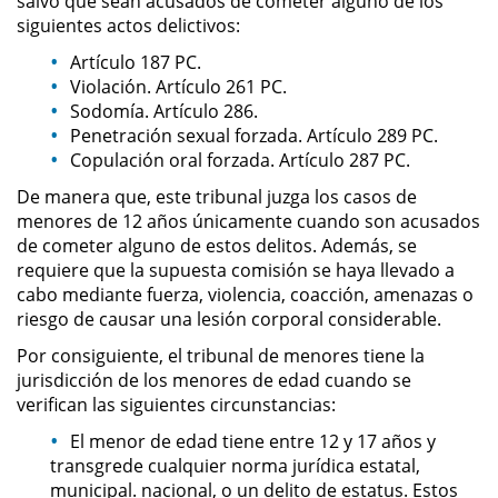
salvo que sean acusados de cometer alguno de los
Sello de Registros de Arresto
siguientes actos delictivos:
Artículo 187 PC.
Violación de la Libertad
Condicional
Violación. Artículo 261 PC.
Sodomía. Artículo 286.
Penetración sexual forzada. Artículo 289 PC.
Delitos Contra la Propiedad
Copulación oral forzada. Artículo 287 PC.
Dañar Líneas Telefónicas,
De manera que, este tribunal juzga los casos de
Eléctricas o de Servicios
menores de 12 años únicamente cuando son acusados
Públicos
de cometer alguno de estos delitos. Además, se
requiere que la supuesta comisión se haya llevado a
Incendio Provocado
cabo mediante fuerza, violencia, coacción, amenazas o
riesgo de causar una lesión corporal considerable.
Invasión Agravada de Propiedad
Ajena
Por consiguiente, el tribunal de menores tiene la
jurisdicción de los menores de edad cuando se
verifican las siguientes circunstancias:
Invasión de Propiedad Ajena
El menor de edad tiene entre 12 y 17 años y
Vandalismo
transgrede cualquier norma jurídica estatal,
municipal. nacional, o un delito de estatus. Estos