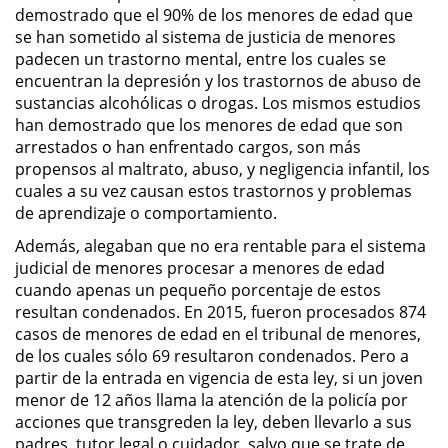
Asistencia
demostrado que el 90% de los menores de edad que
se han sometido al sistema de justicia de menores
padecen un trastorno mental, entre los cuales se
Fraude al Sistema de Salud
encuentran la depresión y los trastornos de abuso de
sustancias alcohólicas o drogas. Los mismos estudios
Fraude con Cheques
han demostrado que los menores de edad que son
arrestados o han enfrentado cargos, son más
Fraude Inmobiliario
propensos al maltrato, abuso, y negligencia infantil, los
cuales a su vez causan estos trastornos y problemas
Fraude de Juego
de aprendizaje o comportamiento.
Además, alegaban que no era rentable para el sistema
Fraude a la Compensación a los
judicial de menores procesar a menores de edad
Trabajadores
cuando apenas un pequeño porcentaje de estos
resultan condenados. En 2015, fueron procesados 874
Fraude de Seguro de Auto
casos de menores de edad en el tribunal de menores,
de los cuales sólo 69 resultaron condenados. Pero a
Fraude del Seguro de
partir de la entrada en vigencia de esta ley, si un joven
Desempleo
menor de 12 años llama la atención de la policía por
acciones que transgreden la ley, deben llevarlo a sus
Fraude de Tarjetas de Crédito
padres, tutor legal o cuidador, salvo que se trate de