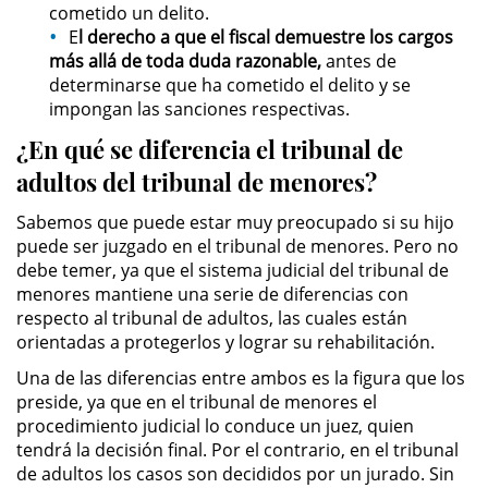
cometido un delito.
E
l derecho a
que el fiscal demuestre los cargos
Pornografía Infantil
más allá de toda duda razonable,
antes de
determinarse que ha cometido el delito y se
Prostitución y Solicitación
impongan las sanciones respectivas.
¿En qué se diferencia el tribunal de
Delitos Violentos
adultos del tribunal de menores?
Aumento de Sentencia para
Sabemos que puede estar muy preocupado si su hijo
Pandillas
puede ser juzgado en el tribunal de menores. Pero no
debe temer, ya que el sistema judicial del tribunal de
Disuadir a un Testigo
menores mantiene una serie de diferencias con
respecto al tribunal de adultos, las cuales están
Homicidio
orientadas a protegerlos y lograr su rehabilitación.
Una de las diferencias entre ambos es la figura que los
Homicidio Involuntario
preside, ya que en el tribunal de menores el
procedimiento judicial lo conduce un juez, quien
Homicidio Voluntario
tendrá la decisión final. Por el contrario, en el tribunal
de adultos los casos son decididos por un jurado. Sin
Intento de Asesinato