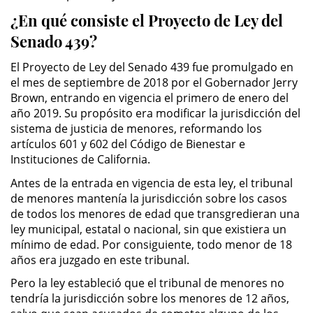
Público
¿En qué consiste el Proyecto de Ley del
Senado 439?
Asalto Simple
El Proyecto de Ley del Senado 439 fue promulgado en
Asuntos Posteriores a la Condena
el mes de septiembre de 2018 por el Gobernador Jerry
Brown, entrando en vigencia el primero de enero del
Anulando o Rechazando una
año 2019. Su propósito era modificar la jurisdicción del
Condena
sistema de justicia de menores, reformando los
artículos 601 y 602 del Código de Bienestar e
Certificado de Rehabilitación
Instituciones de California.
Antes de la entrada en vigencia de esta ley, el tribunal
Eliminación de Antecedentes
de menores mantenía la jurisdicción sobre los casos
Penales
de todos los menores de edad que transgredieran una
ley municipal, estatal o nacional, sin que existiera un
Libertad condicional bajo
palabra
mínimo de edad. Por consiguiente, todo menor de 18
años era juzgado en este tribunal.
Petición para Anular una
Pero la ley estableció que el tribunal de menores no
Condena por Asesinato
tendría la jurisdicción sobre los menores de 12 años,