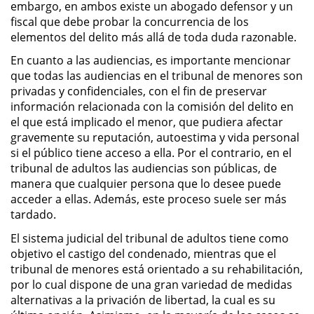
embargo, en ambos existe un abogado defensor y un
fiscal que debe probar la concurrencia de los
Secuestro
elementos del delito más allá de toda duda razonable.
En cuanto a las audiencias, es importante mencionar
DUI
que todas las audiencias en el tribunal de menores son
privadas y confidenciales, con el fin de preservar
Audiencia Administrativa del
información relacionada con la comisión del delito en
DMV
el que está implicado el menor, que pudiera afectar
gravemente su reputación, autoestima y vida personal
Cuarta Ofensa de DUI
si el público tiene acceso a ella. Por el contrario, en el
tribunal de adultos las audiencias son públicas, de
Conducción Imprudente con
manera que cualquier persona que lo desee puede
Presencia de Alcohol
acceder a ellas. Además, este proceso suele ser más
tardado.
Conducción Imprudente sin la
Presencia del Alcohol
El sistema judicial del tribunal de adultos tiene como
objetivo el castigo del condenado, mientras que el
DUI Causando Lesiones
tribunal de menores está orientado a su rehabilitación,
por lo cual dispone de una gran variedad de medidas
alternativas a la privación de libertad, la cual es su
DUI en Menores de Edad