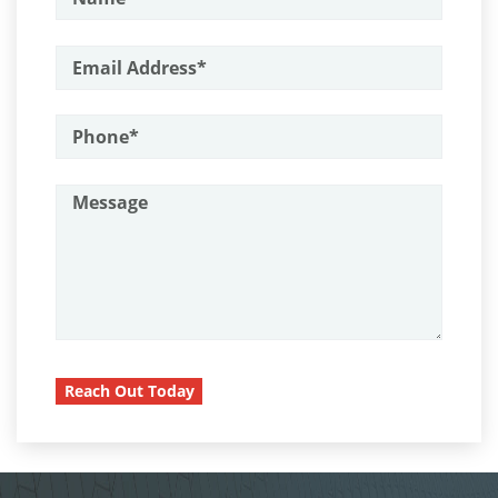
Probation Violation
Assault & Battery
Property Crimes
Armas Prohibidas en California
Assault on A Public Official
Aggravated Trespass
Assault with A Deadly Weapon
Arson
Attempted Murder
Damaging Phone, Electrical or Utility
Lines
Battery On A Peace Officer
Battery With Serious Bodily Injury
Trespass
Burglary
Vandalism
Burglary Of A Safe Or Vault
Reach Out Today
Sex Crimes
California Marijuana Laws
Carjacking
Annoying or Molesting a Child Under
18