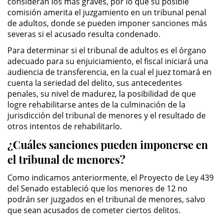
consideran los más graves, por lo que su posible
comisión amerita el juzgamiento en un tribunal penal
Sustracción de Menores
de adultos, donde se pueden imponer sanciones más
severas si el acusado resulta condenado.
Violación de una Orden de
Para determinar si el tribunal de adultos es el órgano
Restricción
adecuado para su enjuiciamiento, el fiscal iniciará una
audiencia de transferencia, en la cual el juez tomará en
Assault & Battery
cuenta la seriedad del delito, sus antecedentes
penales, su nivel de madurez, la posibilidad de que
Assault on a Public Official
logre rehabilitarse antes de la culminación de la
jurisdicción del tribunal de menores y el resultado de
Assault with a Deadly Weapon
otros intentos de rehabilitarlo.
¿Cuáles sanciones pueden imponerse en
Battery On A Peace Officer
el tribunal de menores?
Battery with Serious Bodily Injury
Como indicamos anteriormente, el Proyecto de Ley 439
del Senado estableció que los menores de 12 no
Simple Assault
podrán ser juzgados en el tribunal de menores, salvo
que sean acusados de cometer ciertos delitos.
Simple Battery