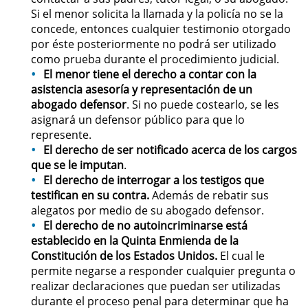
Si el menor solicita la llamada y la policía no se la
Actos Lascivos con un Menor
concede, entonces cualquier testimonio otorgado
por éste posteriormente no podrá ser utilizado
Agresión Sexual
como prueba durante el procedimiento judicial.
El menor tiene el derecho a contar con la
Conducta Lasciva
asistencia asesoría y representación de un
abogado defensor
. Si no puede costearlo, se les
Copulación Oral Forzada
asignará un defensor público para que lo
represente.
El derecho de ser notificado acerca de los cargos
Estupro
que se le imputan
.
El derecho de interrogar a los testigos que
Exposición Indecente
testifican en su contra.
Además de rebatir sus
alegatos por medio de su abogado defensor.
Merodear Para Cometer
El derecho de no
autoincriminarse está
Prostitución
establecido en la Quinta Enmienda de la
Constitución de los Estados Unidos.
El cual le
Molestar a un Niño Menor de 18
permite negarse a responder cualquier pregunta o
Años
realizar declaraciones que puedan ser utilizadas
durante el proceso penal para determinar que ha
Penetración Sexual Forzada