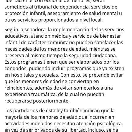
libertad en el correccional de menores, serán
sometidos al tribunal de dependencia, servicios de
Posesión De Parafernalia De
protección infantil, asesoramiento de salud mental u
Drogas
otros servicios proporcionados a nivel local.
Posesión De Una Sustancia
Según la senadora, la implementación de los servicios
Controlada Para La Venta
educativos, atención médica y servicios de bienestar
infantil de carácter comunitario pueden satisfacer las
Posesión De Metanfetamina
necesidades de los menores de edad, mientras se
preserva al mismo tiempo la seguridad ciudadana.
Posesión de Marihuana para la
Estos programas tienen que ser elaborados por los
Venta
condados, pudiendo incluir programas que ya existen
en hospitales y escuelas. Con esto, se pretende evitar
El Programa de Desviación
que los menores de edad se conviertan en
Previo al Juicio PC 1000
reincidentes, además de evitar someterlos a una
experiencia traumática, de la cual no puedan
Transporte De Una Sustancia
recuperarse posteriormente.
Controlada Para La Venta
Los partidarios de esta ley también indican que la
mayoría de los menores de edad que incurren en
Delitos de Fraude
actividades indebidas necesitan atención psicológica,
en vez de ser privados de su libertad. Incluso, se ha
Fraude a Programas de