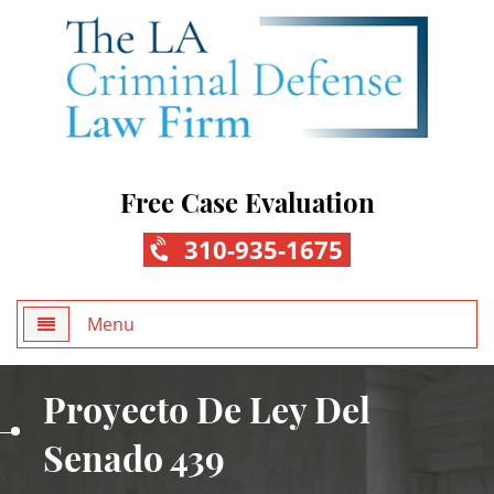
Free Case Evaluation
310-935-1675
Menu
Home
Proyecto De Ley Del
About Us
Senado 439
Practice Areas