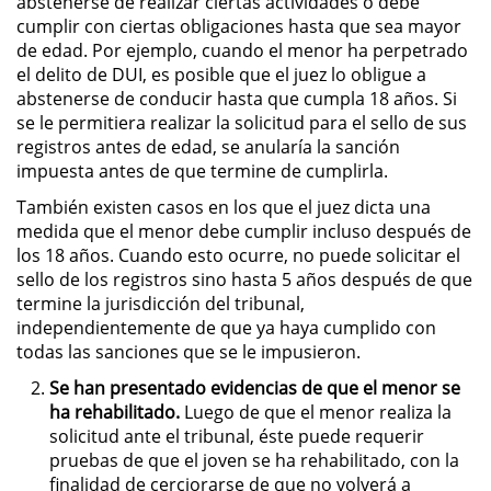
abstenerse de realizar ciertas actividades o debe
cumplir con ciertas obligaciones hasta que sea mayor
Robo PC 459
de edad. Por ejemplo, cuando el menor ha perpetrado
el delito de DUI, es posible que el juez lo obligue a
abstenerse de conducir hasta que cumpla 18 años. Si
Delincuencia Juvenil
se le permitiera realizar la solicitud para el sello de sus
registros antes de edad, se anularía la sanción
Audiencias de Detención
impuesta antes de que termine de cumplirla.
También existen casos en los que el juez dicta una
Audiencias de Transferencia
medida que el menor debe cumplir incluso después de
los 18 años. Cuando esto ocurre, no puede solicitar el
Audiencias de Disposición
sello de los registros sino hasta 5 años después de que
termine la jurisdicción del tribunal,
Derechos de los Padres en
independientemente de que ya haya cumplido con
Casos Juveniles
todas las sanciones que se le impusieron.
Desviación Informal Juvenil
Se han presentado evidencias de que el menor se
ha rehabilitado.
Luego de que el menor realiza la
Delitos por los cuales un Menor
solicitud ante el tribunal, éste puede requerir
puede ser Juzgado como Adulto
pruebas de que el joven se ha rehabilitado, con la
finalidad de cerciorarse de que no volverá a