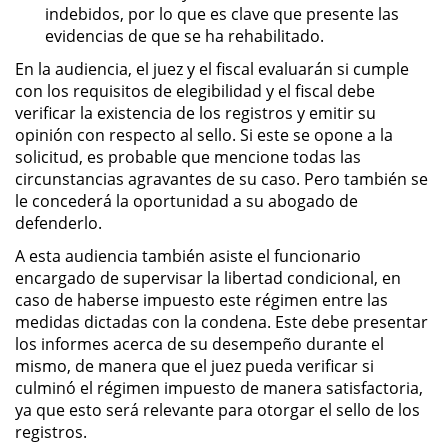
indebidos, por lo que es clave que presente las
evidencias de que se ha rehabilitado.
Sustracción de Menores
En la audiencia, el juez y el fiscal evaluarán si cumple
con los requisitos de elegibilidad y el fiscal debe
Violación de una Orden de
Restricción
verificar la existencia de los registros y emitir su
opinión con respecto al sello. Si este se opone a la
Assault & Battery
solicitud, es probable que mencione todas las
circunstancias agravantes de su caso. Pero también se
le concederá la oportunidad a su abogado de
Assault on a Public Official
defenderlo.
Assault with a Deadly Weapon
A esta audiencia también asiste el funcionario
encargado de supervisar la libertad condicional, en
caso de haberse impuesto este régimen entre las
Battery On A Peace Officer
medidas dictadas con la condena. Este debe presentar
los informes acerca de su desempeño durante el
Battery with Serious Bodily Injury
mismo, de manera que el juez pueda verificar si
culminó el régimen impuesto de manera satisfactoria,
Simple Assault
ya que esto será relevante para otorgar el sello de los
registros.
Simple Battery