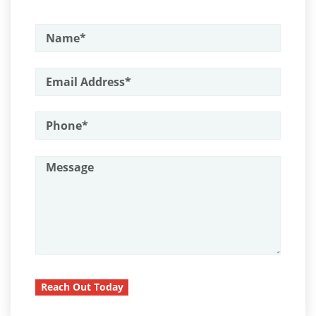
Asalto con Químicos Cáusticos
Parental Rights in Juvenile Cases
Asalto Contra un Funcionario Público
Sealing Juvenile Records
Assault & Battery
Senate Bill 439
Armas Prohibidas en California
Sustained Juvenile Petitions
Assault on A Public Official
Assault with A Deadly Weapon
Transfer Hearing
Attempted Murder
Ward of the Court
Battery On A Peace Officer
Motorcycle Accident
Battery With Serious Bodily Injury
Motorcycle Accident Involving
Burglary
Uninsured Motorist
Burglary Of A Safe Or Vault
Reach Out Today
POST CONVICTION MATTERS
California Marijuana Laws