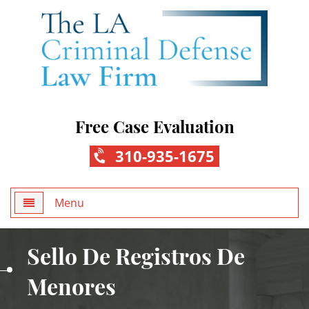
Free Case Evaluation
310-935-1675
Menu
Home
Sello De Registros De
About Us
Menores
Practice Areas