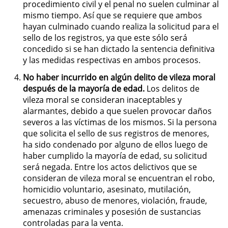
procedimiento civil y el penal no suelen culminar al
Actos Lascivos con un Menor
mismo tiempo. Así que se requiere que ambos
hayan culminado cuando realiza la solicitud para el
sello de los registros, ya que este sólo será
Agresión Sexual
concedido si se han dictado la sentencia definitiva
y las medidas respectivas en ambos procesos.
Conducta Lasciva
No haber incurrido en algún delito de vileza moral
Copulación Oral Forzada
después de la mayoría de edad.
Los delitos de
vileza moral se consideran inaceptables y
alarmantes, debido a que suelen provocar daños
Estupro
severos a las víctimas de los mismos. Si la persona
que solicita el sello de sus registros de menores,
Exposición Indecente
ha sido condenado por alguno de ellos luego de
haber cumplido la mayoría de edad, su solicitud
Merodear Para Cometer
será negada. Entre los actos delictivos que se
Prostitución
consideran de vileza moral se encuentran el robo,
homicidio voluntario, asesinato, mutilación,
Molestar a un Niño Menor de 18
secuestro, abuso de menores, violación, fraude,
Años
amenazas criminales y posesión de sustancias
controladas para la venta.
Penetración Sexual Forzada