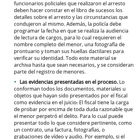
funcionarios policiales que realizaron el arresto
deben hacer constar en el libro de sucesos los
Robo de Identidad
detalles sobre el arresto y las circunstancias que
condujeron al mismo. Además, la policía debe
Delitos De Drogas
programar la fecha en que se realiza la audiencia
de lectura de cargos, para lo cual requieren el
Conducir Bajo la Influencia de
nombre completo del menor, una fotografía de
Drogas - DUID
prontuario y toman sus huellas dactilares para
verificar su identidad. Todo este material se
Fabricación de Drogas
archiva hasta que sean necesarios, y se consideran
parte del registro de menores.
Leyes sobre Marihuana en
Las evidencias presentadas en el proceso.
Lo
California
conforman todos los documentos, materiales u
objetos que hayan sido presentados por el fiscal
Posesión de Marihuana
como evidencia en el juicio
.
El fiscal tiene la carga
de probar por encima de toda duda razonable que
Posesión de Sustancias
el menor perpetró el delito. Para lo cual puede
Controladas
presentar todo lo que considere pertinente, como
un contrato, una factura, fotografías, o
Proposición 36
grabaciones de vídeo y audio. Por ejemplo, si el