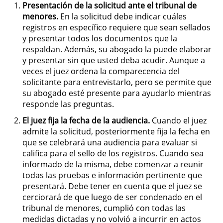
Presentación de la solicitud ante el tribunal de
Amenazas Criminales
menores.
En la solicitud debe indicar cuáles
registros en específico requiere que sean sellados
Lesión Corporal a un Cónyuge
y presentar todos los documentos que la
respaldan. Además, su abogado la puede elaborar
Negligencia Infantil
y presentar sin que usted deba acudir. Aunque a
veces el juez ordena la comparecencia del
Orden de Protección de
solicitante para entrevistarlo, pero se permite que
Emergencia
su abogado esté presente para ayudarlo mientras
responde las preguntas.
Orden de Restricción
Permanente
El juez fija la fecha de la audiencia.
Cuando el juez
admite la solicitud, posteriormente fija la fecha en
Órdenes de Restricción
que se celebrará una audiencia para evaluar si
califica para el sello de los registros. Cuando sea
informado de la misma, debe comenzar a reunir
Orden de Restricción Temporal
todas las pruebas e información pertinente que
presentará. Debe tener en cuenta que el juez se
Porno Venganza
cerciorará de que luego de ser condenado en el
tribunal de menores, cumplió con todas las
Publicar Información Dañina en
medidas dictadas y no volvió a incurrir en actos
Internet