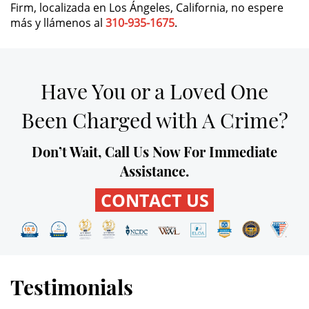
Firm, localizada en Los Ángeles, California, no espere
más y llámenos al
310-935-1675
.
DUI Causing Injury
DUI Laws In The State Of California
Have You or a Loved One
Driving Under the Influence of a
Drug (DUID)
Been Charged with A Crime?
Dry Reckless
Don’t Wait, Call Us Now For Immediate
Assistance.
DUI With A Passenger Under 14
CONTACT US
Underage DUI
Wet Reckless
3rd Offense DUI
Testimonials
4th Offense DUI