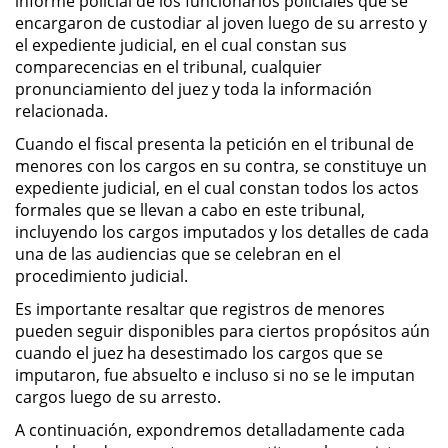
informe policial de los funcionarios policiales que se
Sello de Registros de Arresto
encargaron de custodiar al joven luego de su arresto y
el expediente judicial, en el cual constan sus
Violación de la Libertad
comparecencias en el tribunal, cualquier
Condicional
pronunciamiento del juez y toda la información
relacionada.
Delitos Contra la Propiedad
Cuando el fiscal presenta la petición en el tribunal de
menores con los cargos en su contra, se constituye un
Dañar Líneas Telefónicas,
expediente judicial, en el cual constan todos los actos
Eléctricas o de Servicios
Públicos
formales que se llevan a cabo en este tribunal,
incluyendo los cargos imputados y los detalles de cada
Incendio Provocado
una de las audiencias que se celebran en el
procedimiento judicial.
Invasión Agravada de Propiedad
Es importante resaltar que registros de menores
Ajena
pueden seguir disponibles para ciertos propósitos aún
cuando el juez ha desestimado los cargos que se
Invasión de Propiedad Ajena
imputaron, fue absuelto e incluso si no se le imputan
cargos luego de su arresto.
Vandalismo
A continuación, expondremos detalladamente cada