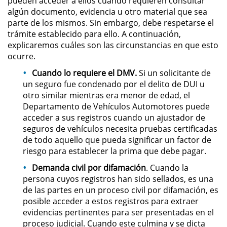
pueden acceder a ellos cuando requieren consultar
algún documento, evidencia u otro material que sea
Permanent Restraining Order
parte de los mismos. Sin embargo, debe respetarse el
trámite establecido para ello. A continuación,
Posting Harmful Information on the
explicaremos cuáles son las circunstancias en que esto
Internet
ocurre.
Restraining Orders
Cuando lo requiere el DMV.
Si un solicitante de
un seguro fue condenado por el delito de DUI u
otro similar mientras era menor de edad, el
Temporary Restraining Order
Departamento de Vehículos Automotores puede
acceder a sus registros cuando un ajustador de
Revenge Porn
seguros de vehículos necesita pruebas certificadas
de todo aquello que pueda significar un factor de
Stalking
riesgo para establecer la prima que debe pagar.
Demanda civil por difamación
. Cuando la
Violation of a Restraining Order
persona cuyos registros han sido sellados, es una
de las partes en un proceso civil por difamación, es
Driving Crimes
posible acceder a estos registros para extraer
evidencias pertinentes para ser presentadas en el
Carjacking
proceso judicial. Cuando este culmina y se dicta