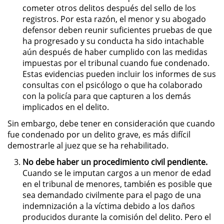
División de Justicia Juvenil
cometer otros delitos después del sello de los
registros. Por esta razón, el menor y su abogado
defensor deben reunir suficientes pruebas de que
La Ley de los Tres Delitos y
Fuera
ha progresado y su conducta ha sido intachable
aún después de haber cumplido con las medidas
Libertad Condicional para
impuestas por el tribunal cuando fue condenado.
Menores
Estas evidencias pueden incluir los informes de sus
consultas con el psicólogo o que ha colaborado
Petición Aceptada
con la policía para que capturen a los demás
implicados en el delito.
Proyecto de Ley del Senado 439
Sin embargo, debe tener en consideración que cuando
fue condenado por un delito grave, es más difícil
Sello de Registros de Menores
demostrarle al juez que se ha rehabilitado.
No debe haber un procedimiento civil pendiente.
Tutela de los Tribunales
Cuando se le imputan cargos a un menor de edad
en el tribunal de menores, también es posible que
Tribunal de Delincuencia Juvenil
sea demandado civilmente para el pago de una
indemnización a la víctima debido a los daños
Delitos Sexuales
producidos durante la comisión del delito. Pero el