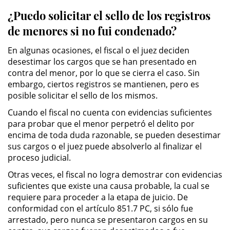
¿Puedo solicitar el sello de los registros
Secuestro
de menores si no fui condenado?
DUI
En algunas ocasiones, el fiscal o el juez deciden
desestimar los cargos que se han presentado en
Audiencia Administrativa del
contra del menor, por lo que se cierra el caso. Sin
DMV
embargo, ciertos registros se mantienen, pero es
posible solicitar el sello de los mismos.
Cuarta Ofensa de DUI
Cuando el fiscal no cuenta con evidencias suficientes
para probar que el menor perpetró el delito por
Conducción Imprudente con
encima de toda duda razonable, se pueden desestimar
Presencia de Alcohol
sus cargos o el juez puede absolverlo al finalizar el
proceso judicial.
Conducción Imprudente sin la
Presencia del Alcohol
Otras veces, el fiscal no logra demostrar con evidencias
suficientes que existe una causa probable, la cual se
DUI Causando Lesiones
requiere para proceder a la etapa de juicio. De
conformidad con el artículo 851.7 PC, si sólo fue
arrestado, pero nunca se presentaron cargos en su
DUI en Menores de Edad