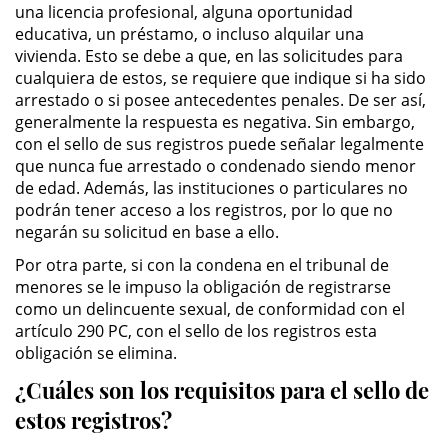
una licencia profesional, alguna oportunidad
Asistencia
educativa, un préstamo, o incluso alquilar una
vivienda. Esto se debe a que, en las solicitudes para
Fraude al Sistema de Salud
cualquiera de estos, se requiere que indique si ha sido
arrestado o si posee antecedentes penales. De ser así,
Fraude con Cheques
generalmente la respuesta es negativa. Sin embargo,
con el sello de sus registros puede señalar legalmente
Fraude Inmobiliario
que nunca fue arrestado o condenado siendo menor
de edad. Además, las instituciones o particulares no
Fraude de Juego
podrán tener acceso a los registros, por lo que no
negarán su solicitud en base a ello.
Fraude a la Compensación a los
Por otra parte, si con la condena en el tribunal de
Trabajadores
menores se le impuso la obligación de registrarse
como un delincuente sexual, de conformidad con el
Fraude de Seguro de Auto
artículo 290 PC, con el sello de los registros esta
obligación se elimina.
Fraude del Seguro de
Desempleo
¿Cuáles son los requisitos para el sello de
estos registros?
Fraude de Tarjetas de Crédito