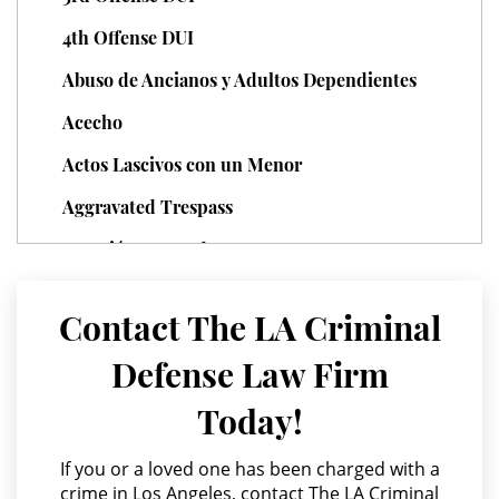
Unauthorized Practice of Medicine
4th Offense DUI
Abuso de Ancianos y Adultos Dependientes
Welfare Fraud
Acecho
Workers' Compensation Fraud
Actos Lascivos con un Menor
Gun Offenses
Aggravated Trespass
Carrying A Concealed Firearm
Agresión Agravada
Agresión Contra un Agente del Orden Público
Carrying A Loaded Firearm
Contact The LA Criminal
Agresión Doméstica
Firearm Sentencing Enhancements
Defense Law Firm
Agresión Sexual
Negligent Discharge Of A Firearm
Today!
Amenazas Criminales
Prohibited Weapons
Annoying or Molesting a Child Under 18
If you or a loved one has been charged with a
crime in Los Angeles, contact The LA Criminal