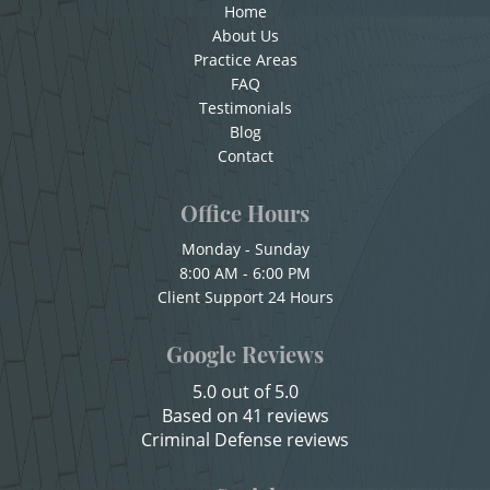
Home
Copulación Oral Forzada
Child Pornography
About Us
Practice Areas
Cuarta Ofensa De DUI
Forcible Sexual Penetration
FAQ
Testimonials
Check Fraud
Blog
Indecent Exposure
Chocar y Huir
Contact
Lewd Acts with a Minor
Child Abuse
Office Hours
Child Abduction
Lewd Conduct
Monday - Sunday
8:00 AM - 6:00 PM
Child Endangerment
Loitering To Commit Prostitution
Client Support 24 Hours
Child Neglect
Oral Copulation by Force/Fear
Google Reviews
Child Pornography
5.0 out of 5.0
Prostitution & Solicitation
Credit Card Fraud
Based on 41 reviews
Criminal Defense reviews
Criminal Threats
Rape
Domestic Battery