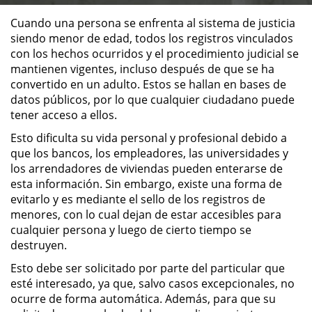
Cuando una persona se enfrenta al sistema de justicia
ALTERNATIVE SENTENCING
siendo menor de edad, todos los registros vinculados
con los hechos ocurridos y el procedimiento judicial se
Military Diversion
mantienen vigentes, incluso después de que se ha
convertido en un adulto. Estos se hallan en bases de
Áreas de Practica
datos públicos, por lo que cualquier ciudadano puede
tener acceso a ellos.
Asalto y Agresión
Esto dificulta su vida personal y profesional debido a
que los bancos, los empleadores, las universidades y
Agresión Agravada
los arrendadores de viviendas pueden enterarse de
esta información. Sin embargo, existe una forma de
Agresión Contra un Agente del
evitarlo y es mediante el sello de los registros de
Orden Público
menores, con lo cual dejan de estar accesibles para
cualquier persona y luego de cierto tiempo se
Asalto con Arma Mortal
destruyen.
Esto debe ser solicitado por parte del particular que
Asalto con Químicos Cáusticos
esté interesado, ya que, salvo casos excepcionales, no
ocurre de forma automática. Además, para que su
Asalto Contra un Funcionario