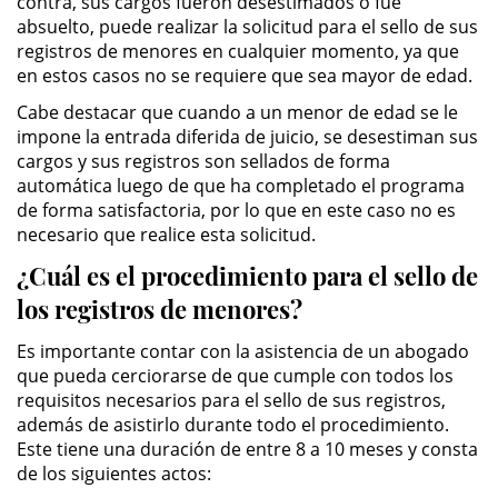
contra, sus cargos fueron desestimados o fue
absuelto, puede realizar la solicitud para el sello de sus
DUI Con Pasajeros Menores de
14 años
registros de menores en cualquier momento, ya que
en estos casos no se requiere que sea mayor de edad.
Leyes de DUI en el Estado de
Cabe destacar que cuando a un menor de edad se le
California
impone la entrada diferida de juicio, se desestiman sus
cargos y sus registros son sellados de forma
Segunda Ofensa de DUI
automática luego de que ha completado el programa
de forma satisfactoria, por lo que en este caso no es
Tercera Ofensa de DUI
necesario que realice esta solicitud.
¿Cuál es el procedimiento para el sello de
Violencia Domestica
los registros de menores?
Abuso de Ancianos y Adultos
Es importante contar con la asistencia de un abogado
Dependientes
que pueda cerciorarse de que cumple con todos los
requisitos necesarios para el sello de sus registros,
Acecho
además de asistirlo durante todo el procedimiento.
Este tiene una duración de entre 8 a 10 meses y consta
Agresión Doméstica
de los siguientes actos: