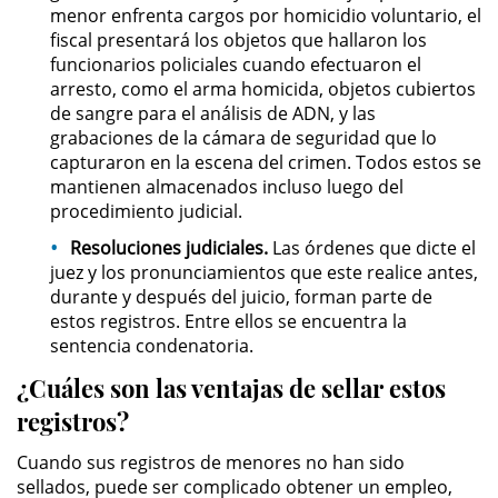
menor enfrenta cargos por homicidio voluntario, el
Posesión De Parafernalia De
fiscal presentará los objetos que hallaron los
Drogas
funcionarios policiales cuando efectuaron el
arresto, como el arma homicida, objetos cubiertos
Posesión De Una Sustancia
de sangre para el análisis de ADN, y las
Controlada Para La Venta
grabaciones de la cámara de seguridad que lo
capturaron en la escena del crimen. Todos estos se
Posesión De Metanfetamina
mantienen almacenados incluso luego del
procedimiento judicial.
Posesión de Marihuana para la
Venta
Resoluciones judiciales.
Las órdenes que dicte el
juez y los pronunciamientos que este realice antes,
durante y después del juicio, forman parte de
El Programa de Desviación
Previo al Juicio PC 1000
estos registros. Entre ellos se encuentra la
sentencia condenatoria.
Transporte De Una Sustancia
¿Cuáles son las ventajas de sellar estos
Controlada Para La Venta
registros?
Delitos de Fraude
Cuando sus registros de menores no han sido
sellados, puede ser complicado obtener un empleo,
Fraude a Programas de