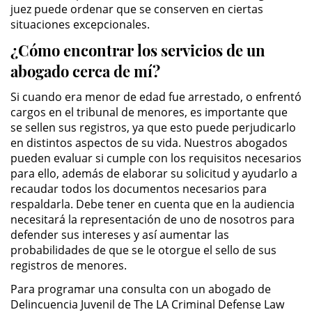
juez puede ordenar que se conserven en ciertas
situaciones excepcionales.
Possession of Drug Paraphernalia
¿Cómo encontrar los servicios de un
Possession of Marijuana for Sale
abogado cerca de mí?
Si cuando era menor de edad fue arrestado, o enfrentó
Possession of Methamphetamine
cargos en el tribunal de menores, es importante que
se sellen sus registros, ya que esto puede perjudicarlo
Pre-Trial Diversion for Drug Crimes
en distintos aspectos de su vida. Nuestros abogados
pueden evaluar si cumple con los requisitos necesarios
Prop 36
para ello, además de elaborar su solicitud y ayudarlo a
recaudar todos los documentos necesarios para
Transportation for Sale of a
respaldarla. Debe tener en cuenta que en la audiencia
Controlled Substance
necesitará la representación de uno de nosotros para
defender sus intereses y así aumentar las
DUI
probabilidades de que se le otorgue el sello de sus
registros de menores.
2nd Offense DUI
Para programar una consulta con un abogado de
Delincuencia Juvenil de The LA Criminal Defense Law
DMV Administrative Hearing