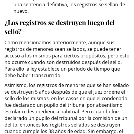
una sentencia definitiva, los registros se sellan de
Driving with a Suspended License
nuevo.
¿Los registros se destruyen luego del
Evading a Police Officer
sello?
Hit and Run
Como mencionamos anteriormente, aunque sus
registros de menores sean sellados, se puede tener
Vehicular Manslaughter
acceso a los mismos para ciertos propósitos, pero esto
no ocurre cuando son destruidos después del sello.
Drug Crimes
Para ello la ley establece un periodo de tiempo que
debe haber transcurrido.
California Marijuana Laws
Asimismo, los registros de menores que se han sellado
se destruyen 5 años después de que el juez ordene el
Manufacturing Drugs
sello de los mismos, en los casos en que el condenado
fue declarado un pupilo del tribunal por absentismo
Possession Of A Controlled
escolar o desobediencia habitual. Pero cuando fue
Substance
declarado un pupilo del tribunal por la comisión de un
delito, entonces los registros sellados se destruyen
Possession of a Controlled
cuando cumple los 38 años de edad. Sin embargo, el
Substance for Sale