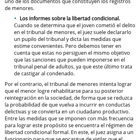
uno de los documentos que constituyen los registros
Delitos de Armas
de menores.
Los informes sobre la libertad condicional.
Armas Prohibidas en California
Cuando se determina que el joven cometió el delito
en el tribunal de menores, el juez suele declararlo
Aumento de Sentencia por
Armas de Fuego
un pupilo del tribunal y dicta las medidas que
estime convenientes. Pero debemos tener en
cuenta que estas no persiguen el mismo objetivo
Descarga Negligente de un
Arma de Fuego
que las sanciones que pueden imponerse en el
tribunal penal de adultos, ya que este último trata
de castigar al condenado.
Portar un Arma de Fuego
Cargada
Por el contrario, el tribunal de menores intenta lograr
que el menor logre rehabilitarse para su posterior
Delitos de Conducción
reintegración en la sociedad, de forma que se reduzca
la probabilidad de que vuelva a incurrir en conductas
Chocar y Huir
delictivas y se convierta en un ciudadano productivo.
Entre las medidas que se imponen con más frecuencia
Conducir con la Licencia
para lograr este propósito se encuentra el régimen de
Suspendida
libertad condicional formal. En este, el juez asigna a un
funcionario para que se encargue de vigilar que el