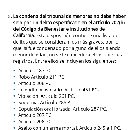
Pornografía Infantil
La condena del tribunal de menores no debe haber
sido por un delito especificado en el artículo 707(b)
Prostitución y Solicitación
del Código de Bienestar e Instituciones de
California.
Esta disposición contiene una lista de
Delitos Violentos
delitos que se consideran los más graves, por lo
que, sí fue condenado por alguno de ellos siendo
menor de edad, no se le concederá el sello de sus
Aumento de Sentencia para
Pandillas
registros. Entre ellos se incluyen los siguientes:
Artículo 187 PC.
Disuadir a un Testigo
Robo Artículo 211 PC
Artículo 206 PC.
Homicidio
Incendio provocado. Artículo 451 PC-
Violación. Artículo 261 PC.
Homicidio Involuntario
Sodomía. Artículo 286 PC.
Copulación oral forzada. Artículo 287 PC.
Homicidio Voluntario
Artículo 207 PC.
Artículo 206 PC.
Asalto con un arma mortal. Artículo 245 a 1 PC.
Intento de Asesinato