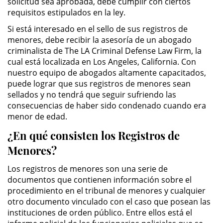
solicitud sea aprobada, debe cumplir con ciertos
Público
requisitos estipulados en la ley.
Si está interesado en el sello de sus registros de
Asalto Simple
menores, debe recibir la asesoría de un abogado
criminalista de The LA Criminal Defense Law Firm, la
Asuntos Posteriores a la Condena
cual está localizada en Los Angeles, California. Con
nuestro equipo de abogados altamente capacitados,
Anulando o Rechazando una
puede lograr que sus registros de menores sean
Condena
sellados y no tendrá que seguir sufriendo las
consecuencias de haber sido condenado cuando era
Certificado de Rehabilitación
menor de edad.
¿En qué consisten los Registros de
Eliminación de Antecedentes
Penales
Menores?
Libertad condicional bajo
Los registros de menores son una serie de
palabra
documentos que contienen información sobre el
procedimiento en el tribunal de menores y cualquier
Petición para Anular una
otro documento vinculado con el caso que posean las
Condena por Asesinato
instituciones de orden público. Entre ellos está el