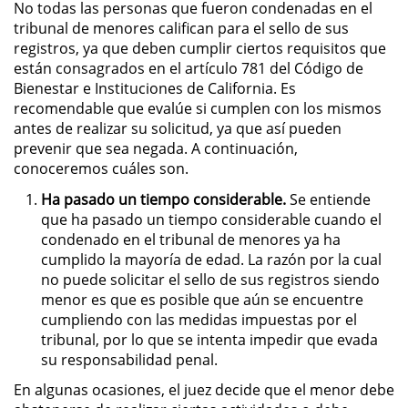
No todas las personas que fueron condenadas en el
Práctica No Autorizada de la
tribunal de menores califican para el sello de sus
Medicina
registros, ya que deben cumplir ciertos requisitos que
están consagrados en el artículo 781 del Código de
Delitos de Hurto
Bienestar e Instituciones de California. Es
recomendable que evalúe si cumplen con los mismos
Hurto Mayor
antes de realizar su solicitud, ya que así pueden
prevenir que sea negada. A continuación,
conoceremos cuáles son.
Hurto Mayor de Auto
Ha pasado un tiempo considerable.
Se entiende
Hurto Menor
que ha pasado un tiempo considerable cuando el
condenado en el tribunal de menores ya ha
cumplido la mayoría de edad. La razón por la cual
Recepción de Propiedad
Robada
no puede solicitar el sello de sus registros siendo
menor es que es posible que aún se encuentre
Robo
cumpliendo con las medidas impuestas por el
tribunal, por lo que se intenta impedir que evada
su responsabilidad penal.
Robo de Caja Fuerte
En algunas ocasiones, el juez decide que el menor debe
Robo en Tiendas