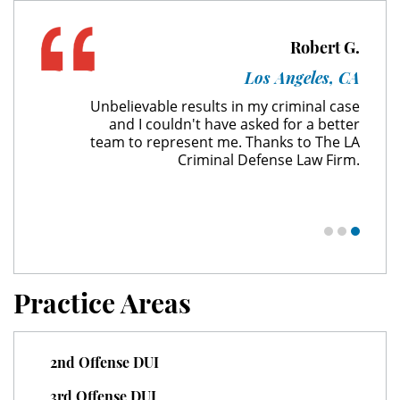
Expungement
Robert G.
Los Angeles, CA
Fraud Crimes
Unbelievable results in my criminal case
and I couldn't have asked for a better
Check Fraud
team to represent me. Thanks to The LA
Criminal Defense Law Firm.
Credit Card Fraud
Gambling Fraud
Health Care Fraud
Practice Areas
Insurance Fraud
Real Estate Fraud
2nd Offense DUI
Unemployment Insurance Fraud
3rd Offense DUI