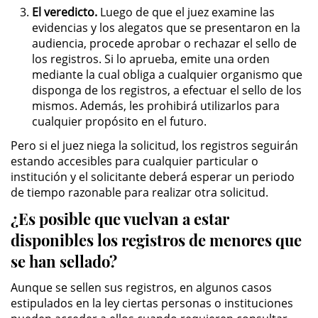
El veredicto.
Luego de que el juez examine las
evidencias y los alegatos que se presentaron en la
Domestic Violence
audiencia, procede aprobar o rechazar el sello de
los registros. Si lo aprueba, emite una orden
Child Abuse
mediante la cual obliga a cualquier organismo que
disponga de los registros, a efectuar el sello de los
Child Abduction
mismos. Además, les prohibirá utilizarlos para
cualquier propósito en el futuro.
Child Endangerment
Pero si el juez niega la solicitud, los registros seguirán
estando accesibles para cualquier particular o
Child Neglect
institución y el solicitante deberá esperar un periodo
de tiempo razonable para realizar otra solicitud.
Corporal Injury on a Spouse
¿Es posible que vuelvan a estar
Criminal Threats
disponibles los registros de menores que
se han sellado?
Domestic Battery
Aunque se sellen sus registros, en algunos casos
estipulados en la ley ciertas personas o instituciones
Elder Abuse