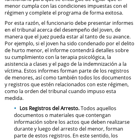
Evadir a un Oficial de Policía
menor cumpla con las condiciones impuestas con el
régimen y complete el programa de forma exitosa.
Homicidio Vehicular
Por esta razón, el funcionario debe presentar informes
en el tribunal acerca del desempeño del joven, de
Robo de Auto
manera que el juez pueda estar al tanto de su avance.
Por ejemplo, si el joven ha sido condenado por el delito
Delitos de Cuello Blanco
de hurto menor, el informe contendrá detalles sobre
su cumplimiento con la terapia psicológica, la
Apropiación Indebida De
asistencia a clases y el pago de la indemnización a la
Fondos Públicos
víctima. Estos informes forman parte de los registros
de menores, así como también todos los documentos
Falsificación
y registros que estén relacionados con este régimen,
como la orden del tribunal cuando impuso esta
medida.
Falsificación o Alteración de una
Prescripción Médica
Los Registros del Arresto.
Todos aquellos
documentos o materiales que contengan
Malversación de Fondos
información sobre los actos que deben realizarse
durante y luego del arresto del menor, forman
Presentación de Documentos
parte de estos registros. En este sentido, los
Falsos