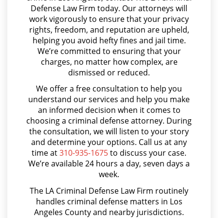
Anulando o Rechazando una Condena
Juvenile Delinquency
Defense Law Firm today. Our attorneys will
work vigorously to ensure that your privacy
Apropiación Indebida De Fondos Públicos
Division of Juvenile Justice
rights, freedom, and reputation are upheld,
Arson
helping you avoid hefty fines and jail time.
We’re committed to ensuring that your
Juvenile Delinquency Court
Asalto y Agresión
charges, no matter how complex, are
dismissed or reduced.
Asalto con Arma Mortal
Juvenile Detention Hearings
We offer a free consultation to help you
Asalto Simple
understand our services and help you make
Juvenile Disposition Hearings
an informed decision when it comes to
Audiencia Administrativa del DMV
choosing a criminal defense attorney. During
Juvenile Informal Diversion
Audiencias de Transferencia
the consultation, we will listen to your story
and determine your options. Call us at any
Juvenile Probation
Aumento de Sentencia por Armas de Fuego
time at
310-935-1675
to discuss your case.
We’re available 24 hours a day, seven days a
Aumento de Sentencia para Pandillas
Juvenile Three Strikes Law
week.
Audiencias De Disposición
The LA Criminal Defense Law Firm routinely
Offenses Minors Can Be Tried As
Adults
handles criminal defense matters in Los
Audiencias De Detención
Angeles County and nearby jurisdictions.