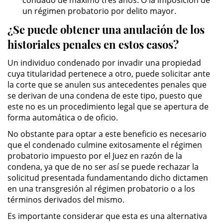
un régimen probatorio por delito mayor.
DUI Con Pasajeros Menores de
14 años
¿Se puede obtener una anulación de los
historiales penales en estos casos?
Leyes de DUI en el Estado de
California
Un individuo condenado por invadir una propiedad
cuya titularidad pertenece a otro, puede solicitar ante
Segunda Ofensa de DUI
la corte que se anulen sus antecedentes penales que
se derivan de una condena de este tipo, puesto que
Tercera Ofensa de DUI
este no es un procedimiento legal que se apertura de
forma automática o de oficio.
Violencia Domestica
No obstante para optar a este beneficio es necesario
que el condenado culmine exitosamente el régimen
Abuso de Ancianos y Adultos
probatorio impuesto por el Juez en razón de la
Dependientes
condena, ya que de no ser así se puede rechazar la
solicitud presentada fundamentando dicho dictamen
Acecho
en una transgresión al régimen probatorio o a los
términos derivados del mismo.
Agresión Doméstica
Es importante considerar que esta es una alternativa