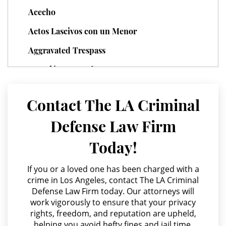
Parental Rights in Juvenile Cases
Acecho
Sealing Juvenile Records
Actos Lascivos con un Menor
Aggravated Trespass
Senate Bill 439
Agresión Agravada
Sustained Juvenile Petitions
Agresión Contra un Agente del Orden Público
Contact The LA Criminal
Transfer Hearing
Agresión Doméstica
Defense Law Firm
Agresión Sexual
Ward of the Court
Today!
Amenazas Criminales
Motorcycle Accident
Annoying or Molesting a Child Under 18
If you or a loved one has been charged with a
Motorcycle Accident Involving
crime in Los Angeles, contact The LA Criminal
Uninsured Motorist
Anulando o Rechazando una Condena
Defense Law Firm today. Our attorneys will
work vigorously to ensure that your privacy
Apropiación Indebida De Fondos Públicos
POST CONVICTION MATTERS
rights, freedom, and reputation are upheld,
Arson
helping you avoid hefty fines and jail time.