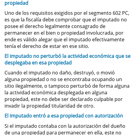
propiedad
Uno de los requisitos exigidos por el segmento 602 PC,
Domestic Violence
es que la fiscalía debe comprobar que el imputado no
posee el derecho legalmente consagrado de
Child Abuse
permanecer en el bien o propiedad involucrada, por
ende es válido alegar que el imputado efectivamente
Child Abduction
tenía el derecho de estar en ese sitio.
El imputado no perturbó la actividad económica que se
Child Endangerment
desplegaba en esa propiedad
Child Neglect
Cuando el imputado no daño, destruyó, o movió
alguna propiedad o no se encontraba ocupando un
Corporal Injury on a Spouse
sitio ilegalmente, o tampoco perturbó de forma alguna
la actividad económica desplegada en alguna
propiedad, este no debe ser declarado culpable por
Criminal Threats
invadir la propiedad titularidad de otro.
Domestic Battery
El imputado entró a esa propiedad con autorización
Si el imputado contaba con la autorización del dueño
Elder Abuse
de una propiedad para permanecer en ella, este no