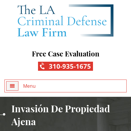
Free Case Evaluation
310-935-1675
Menu
Home
Invasión De Propiedad
About Us
Ajena
Practice Areas