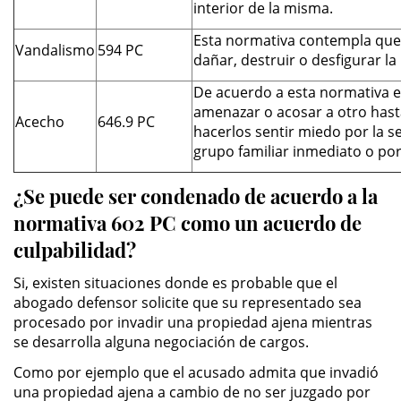
interior de la misma.
Possession of Drug Paraphernalia
Esta normativa contempla que
Vandalismo
594 PC
dañar, destruir o desfigurar la
Possession of Marijuana for Sale
De acuerdo a esta normativa e
amenazar o acosar a otro hast
Acecho
646.9 PC
Possession of Methamphetamine
hacerlos sentir miedo por la s
grupo familiar inmediato o por
Pre-Trial Diversion for Drug Crimes
¿Se puede ser condenado de acuerdo a la
Prop 36
normativa 602 PC como un acuerdo de
culpabilidad?
Transportation for Sale of a
Controlled Substance
Si, existen situaciones donde es probable que el
abogado defensor solicite que su representado sea
DUI
procesado por invadir una propiedad ajena mientras
se desarrolla alguna negociación de cargos.
2nd Offense DUI
Como por ejemplo que el acusado admita que invadió
una propiedad ajena a cambio de no ser juzgado por
DMV Administrative Hearing