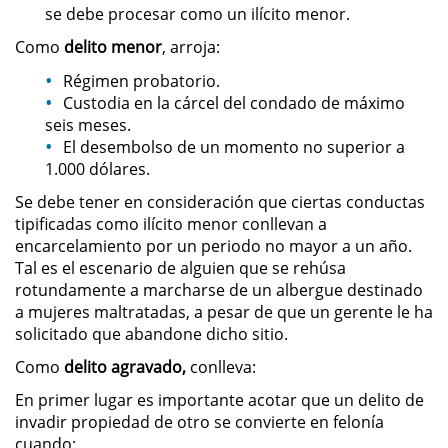
se debe procesar como un ilícito menor.
Pornografía Infantil
Como
delito menor
, arroja:
Régimen probatorio.
Prostitución y Solicitación
Custodia en la cárcel del condado de máximo
seis meses.
Delitos Violentos
El desembolso de un momento no superior a
1.000 dólares.
Aumento de Sentencia para
Se debe tener en consideración que ciertas conductas
Pandillas
tipificadas como ilícito menor conllevan a
encarcelamiento por un periodo no mayor a un año.
Disuadir a un Testigo
Tal es el escenario de alguien que se rehúsa
rotundamente a marcharse de un albergue destinado
Homicidio
a mujeres maltratadas, a pesar de que un gerente le ha
solicitado que abandone dicho sitio.
Homicidio Involuntario
Como
delito agravado,
conlleva:
Homicidio Voluntario
En primer lugar es importante acotar que un delito de
invadir propiedad de otro se convierte en felonía
cuando:
Intento de Asesinato