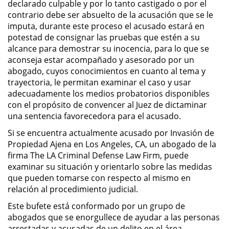
declarado culpable y por lo tanto castigado o por el
Sello de Registros de Arresto
contrario debe ser absuelto de la acusación que se le
imputa, durante este proceso el acusado estará en
Violación de la Libertad
potestad de consignar las pruebas que estén a su
Condicional
alcance para demostrar su inocencia, para lo que se
aconseja estar acompañado y asesorado por un
Delitos Contra la Propiedad
abogado, cuyos conocimientos en cuanto al tema y
trayectoria, le permitan examinar el caso y usar
Dañar Líneas Telefónicas,
adecuadamente los medios probatorios disponibles
Eléctricas o de Servicios
con el propósito de convencer al Juez de dictaminar
Públicos
una sentencia favorecedora para el acusado.
Incendio Provocado
Si se encuentra actualmente acusado por Invasión de
Propiedad Ajena en Los Angeles, CA, un abogado de la
Invasión Agravada de Propiedad
firma The LA Criminal Defense Law Firm, puede
Ajena
examinar su situación y orientarlo sobre las medidas
que pueden tomarse con respecto al mismo en
Invasión de Propiedad Ajena
relación al procedimiento judicial.
Este bufete está conformado por un grupo de
Vandalismo
abogados que se enorgullece de ayudar a las personas
arrestadas y acusadas de un delito en el área