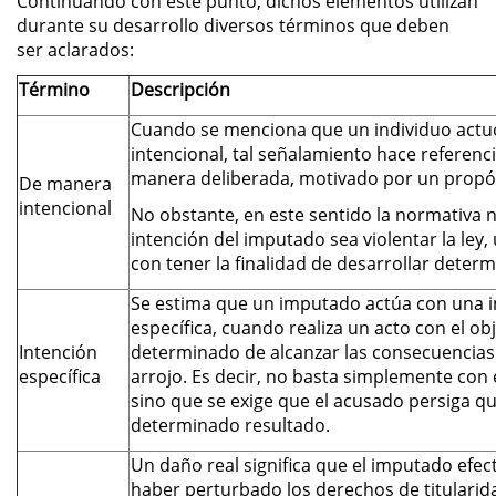
Continuando con este punto, dichos elementos utilizan
Asistencia
durante su desarrollo diversos términos que deben
ser aclarados:
Fraude al Sistema de Salud
Término
Descripción
Fraude con Cheques
Cuando se menciona que un individuo act
intencional, tal señalamiento hace referenc
Fraude Inmobiliario
manera deliberada, motivado por un propós
De manera
intencional
No obstante, en este sentido la normativa n
Fraude de Juego
intención del imputado sea violentar la ley
con tener la finalidad de desarrollar deter
Fraude a la Compensación a los
Trabajadores
Se estima que un imputado actúa con una i
específica, cuando realiza un acto con el obj
Fraude de Seguro de Auto
Intención
determinado de alcanzar las consecuencia
específica
arrojo. Es decir, no basta simplemente con 
sino que se exige que el acusado persiga q
Fraude del Seguro de
Desempleo
determinado resultado.
Un daño real significa que el imputado efe
Fraude de Tarjetas de Crédito
haber perturbado los derechos de titularida