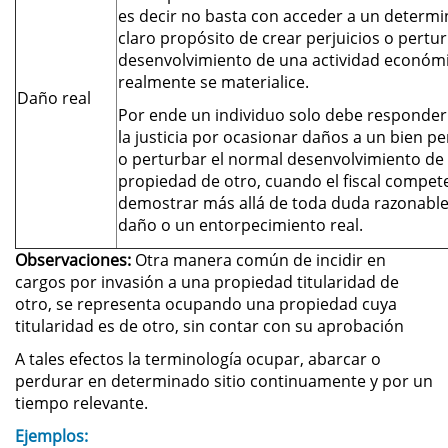
es decir no basta con acceder a un determin
Práctica No Autorizada de la
claro propósito de crear perjuicios o pertu
Medicina
desenvolvimiento de una actividad económi
realmente se materialice.
Delitos de Hurto
Daño real
Por ende un individuo solo debe responde
la justicia por ocasionar daños a un bien pe
Hurto Mayor
o perturbar el normal desenvolvimiento de
propiedad de otro, cuando el fiscal compet
Hurto Mayor de Auto
demostrar más allá de toda duda razonable
daño o un entorpecimiento real.
Hurto Menor
Observaciones:
Otra manera común de incidir en
cargos por invasión a una propiedad titularidad de
Recepción de Propiedad
Robada
otro, se representa ocupando una propiedad cuya
titularidad es de otro, sin contar con su aprobación
Robo
A tales efectos la terminología ocupar, abarcar o
perdurar en determinado sitio continuamente y por un
Robo de Caja Fuerte
tiempo relevante.
Ejemplos:
Robo en Tiendas