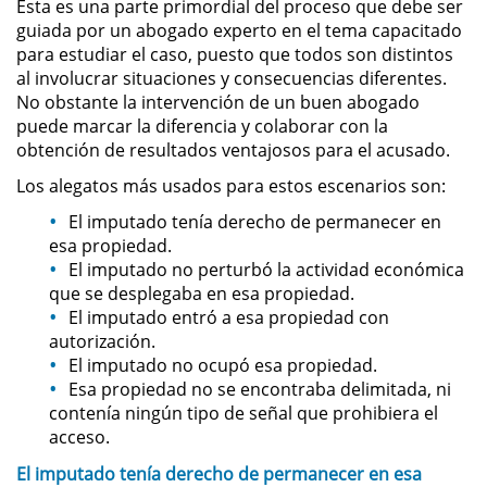
Esta es una parte primordial del proceso que debe ser
guiada por un abogado experto en el tema capacitado
Sustracción de Menores
para estudiar el caso, puesto que todos son distintos
al involucrar situaciones y consecuencias diferentes.
Violación de una Orden de
No obstante la intervención de un buen abogado
Restricción
puede marcar la diferencia y colaborar con la
obtención de resultados ventajosos para el acusado.
Assault & Battery
Los alegatos más usados para estos escenarios son:
El imputado tenía derecho de permanecer en
Assault on a Public Official
esa propiedad.
El imputado no perturbó la actividad económica
Assault with a Deadly Weapon
que se desplegaba en esa propiedad.
El imputado entró a esa propiedad con
Battery On A Peace Officer
autorización.
El imputado no ocupó esa propiedad.
Battery with Serious Bodily Injury
Esa propiedad no se encontraba delimitada, ni
contenía ningún tipo de señal que prohibiera el
Simple Assault
acceso.
El imputado tenía derecho de permanecer en esa
Simple Battery