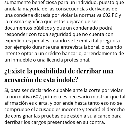
sumamente beneficiosa para un individuo, puesto que
Amenazas Criminales
anula la mayoría de las consecuencias derivadas de
una condena dictada por violar la normativa 602 PC y
Lesión Corporal a un Cónyuge
la misma significa que estos dejaran de ser
documentos públicos y que un condenado podrá
Negligencia Infantil
responder con toda seguridad que no cuenta con
expedientes penales cuando se le emita tal pregunta
Orden de Protección de
por ejemplo durante una entrevista laboral, o cuando
Emergencia
intente optar a un crédito bancario, arrendamiento de
un inmueble o una licencia profesional.
Orden de Restricción
Permanente
¿Existe la posibilidad de derribar una
acusación de esta índole?
Órdenes de Restricción
Si, para ser declarado culpable ante la corte por violar
la normativa 602, primero es necesario mostrar que tal
Orden de Restricción Temporal
afirmación es cierta, y por ende hasta tanto eso no se
compruebe el acusado es inocente y tendrá el derecho
Porno Venganza
de consignar las pruebas que estén a su alcance para
derribar los cargos presentados en su contra.
Publicar Información Dañina en
Internet