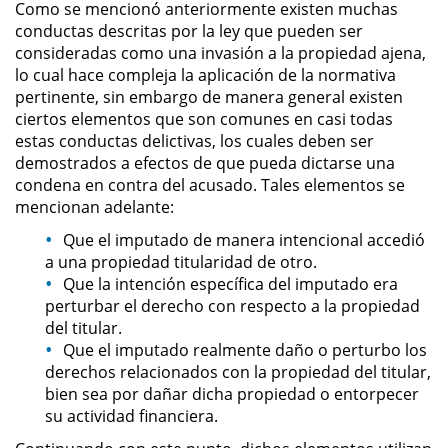
Como se mencionó anteriormente existen muchas
Posesión De Parafernalia De
conductas descritas por la ley que pueden ser
Drogas
consideradas como una invasión a la propiedad ajena,
lo cual hace compleja la aplicación de la normativa
Posesión De Una Sustancia
pertinente, sin embargo de manera general existen
Controlada Para La Venta
ciertos elementos que son comunes en casi todas
estas conductas delictivas, los cuales deben ser
Posesión De Metanfetamina
demostrados a efectos de que pueda dictarse una
condena en contra del acusado. Tales elementos se
Posesión de Marihuana para la
mencionan adelante:
Venta
Que el imputado de manera intencional accedió
a una propiedad titularidad de otro.
El Programa de Desviación
Que la intención específica del imputado era
Previo al Juicio PC 1000
perturbar el derecho con respecto a la propiedad
del titular.
Transporte De Una Sustancia
Controlada Para La Venta
Que el imputado realmente daño o perturbo los
derechos relacionados con la propiedad del titular,
bien sea por dañar dicha propiedad o entorpecer
Delitos de Fraude
su actividad financiera.
Fraude a Programas de