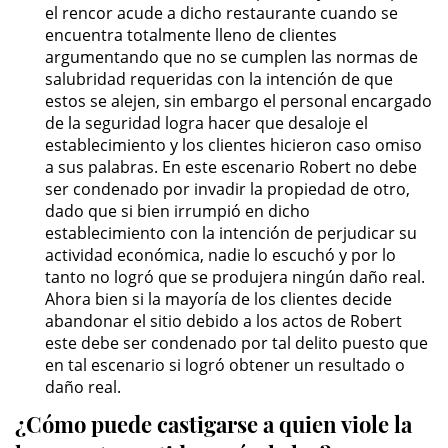
División de Justicia Juvenil
el rencor acude a dicho restaurante cuando se
encuentra totalmente lleno de clientes
argumentando que no se cumplen las normas de
La Ley de los Tres Delitos y
Fuera
salubridad requeridas con la intención de que
estos se alejen, sin embargo el personal encargado
de la seguridad logra hacer que desaloje el
Libertad Condicional para
Menores
establecimiento y los clientes hicieron caso omiso
a sus palabras. En este escenario Robert no debe
Petición Aceptada
ser condenado por invadir la propiedad de otro,
dado que si bien irrumpió en dicho
establecimiento con la intención de perjudicar su
Proyecto de Ley del Senado 439
actividad económica, nadie lo escuchó y por lo
tanto no logró que se produjera ningún daño real.
Sello de Registros de Menores
Ahora bien si la mayoría de los clientes decide
abandonar el sitio debido a los actos de Robert
Tutela de los Tribunales
este debe ser condenado por tal delito puesto que
en tal escenario si logró obtener un resultado o
Tribunal de Delincuencia Juvenil
daño real.
¿Cómo puede castigarse a quien viole la
Delitos Sexuales