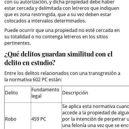
con su autorización, y dicha propiedad debe haber
estar cercada y delimitada con letreros que indiquen
Driving with a Suspended License
que es zona restringida, que a su vez deben estar
colocados a intervalos determinados.
Evading a Police Officer
Puede ocurrir que una propiedad no esté cercada en
Hit and Run
su totalidad o no contenga letreros en los sitios
pertinentes.
Vehicular Manslaughter
¿Qué delitos guardan similitud con el
delito en estudio?
Drug Crimes
Entre los delitos relacionados con una transgresión a
California Marijuana Laws
la normativa 602 PC están:
Fundamento
Manufacturing Drugs
Delito
Descripción
legal
Possession Of A Controlled
Se aplica esta normativa cuan
Substance
accede a la propiedad de algu
Robo
459 PC
por la intención de perpetrar
Possession of a Controlled
una felonía una vez que se enc
Substance for Sale