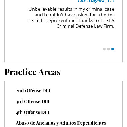
Los Angeles, CA
Juvenile Delinquency
Unbelievable results in my criminal case
and I couldn't have asked for a better
Division of Juvenile Justice
team to represent me. Thanks to The LA
Criminal Defense Law Firm.
Juvenile Delinquency Court
Juvenile Detention Hearings
Juvenile Disposition Hearings
Practice Areas
Juvenile Informal Diversion
Juvenile Probation
2nd Offense DUI
Juvenile Three Strikes Law
3rd Offense DUI
4th Offense DUI
Offenses Minors Can Be Tried As
Adults
Abuso de Ancianos y Adultos Dependientes