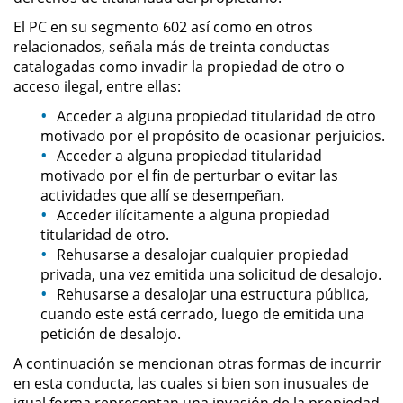
Evadir a un Oficial de Policía
El PC en su segmento 602 así como en otros
relacionados, señala más de treinta conductas
Homicidio Vehicular
catalogadas como invadir la propiedad de otro o
acceso ilegal, entre ellas:
Robo de Auto
Acceder a alguna propiedad titularidad de otro
motivado por el propósito de ocasionar perjuicios.
Delitos de Cuello Blanco
Acceder a alguna propiedad titularidad
motivado por el fin de perturbar o evitar las
Apropiación Indebida De
actividades que allí se desempeñan.
Fondos Públicos
Acceder ilícitamente a alguna propiedad
titularidad de otro.
Falsificación
Rehusarse a desalojar cualquier propiedad
privada, una vez emitida una solicitud de desalojo.
Falsificación o Alteración de una
Rehusarse a desalojar una estructura pública,
Prescripción Médica
cuando este está cerrado, luego de emitida una
petición de desalojo.
Malversación de Fondos
A continuación se mencionan otras formas de incurrir
en esta conducta, las cuales si bien son inusuales de
Presentación de Documentos
Falsos