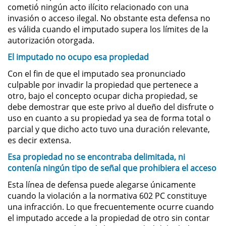
cometió ningún acto ilícito relacionado con una
Permanent Restraining Order
invasión o acceso ilegal. No obstante esta defensa no
es válida cuando el imputado supera los límites de la
Posting Harmful Information on the
autorización otorgada.
Internet
El imputado no ocupo esa propiedad
Restraining Orders
Con el fin de que el imputado sea pronunciado
culpable por invadir la propiedad que pertenece a
Temporary Restraining Order
otro, bajo el concepto ocupar dicha propiedad, se
debe demostrar que este privo al dueño del disfrute o
uso en cuanto a su propiedad ya sea de forma total o
Revenge Porn
parcial y que dicho acto tuvo una duración relevante,
es decir extensa.
Stalking
Esa propiedad no se encontraba delimitada, ni
Violation of a Restraining Order
contenía ningún tipo de señal que prohibiera el acceso
Esta línea de defensa puede alegarse únicamente
Driving Crimes
cuando la violación a la normativa 602 PC constituye
una infracción. Lo que frecuentemente ocurre cuando
Carjacking
el imputado accede a la propiedad de otro sin contar