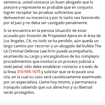
sentencia, usted contacta un buen abogado que lo
asesore y represente es probable que en conjunto
Expungement
logren recopilar las pruebas suficientes que
demuestren su inocencia y por lo tanto sea favorecido
Fraud Crimes
por el Juez y no deba ser castigado penalmente.
Si se encuentra en la penosa situación de estar
Check Fraud
acusado por Invasión de Propiedad Ajena en el área de
Los Angeles, CA, no todo se ha perdido, aún queda un
Credit Card Fraud
largo camino por recorrer y un abogado del bufete The
LA Criminal Defense Law Firm puede acompañarlo,
Gambling Fraud
asumiendo su cargo y encargándose de los complejos
procedimientos que involucra un proceso judicial a
nivel penal, sólo debe establecer contacto a través de
Health Care Fraud
la línea
310-935-1675
y solicitar que se le paute una
cita, en la cual su caso será cautelosamente examinado
Insurance Fraud
por un especialista. Llame hoy mismo, y permanezca
tranquilo sabiendo que sus derechos y su libertad
Real Estate Fraud
serán protegidos.
Unemployment Insurance Fraud