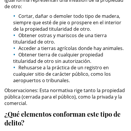
igual forma representan una invasión de la propiedad
de otro:
Robo de Identidad
Cortar, dañar o demoler todo tipo de madera,
siempre que esté de pie o prospere en el interior
Delitos De Drogas
de la propiedad titularidad de otro.
Obtener ostras y mariscos de una tierra
Conducir Bajo la Influencia de
titularidad de otro.
Drogas - DUID
Acceder a tierras agrícolas donde hay animales.
Obtener tierra de cualquier propiedad
Fabricación de Drogas
titularidad de otro sin autorización.
Rehusarse a la práctica de un registro en
Leyes sobre Marihuana en
cualquier sitio de carácter público, como los
California
aeropuertos o tribunales.
Observaciones: Esta normativa rige tanto la propiedad
Posesión de Marihuana
pública (cerrada para el público), como la privada y la
comercial.
Posesión de Sustancias
Controladas
¿Qué elementos conforman este tipo de
delito?
Proposición 36