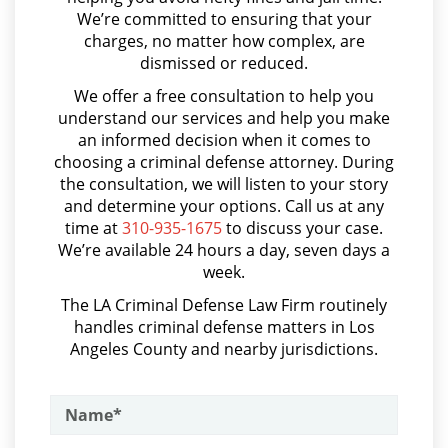
Probation Violation
We’re committed to ensuring that your
Asalto y Agresión
charges, no matter how complex, are
Property Crimes
dismissed or reduced.
Asalto con Arma Mortal
We offer a free consultation to help you
Asalto Simple
Aggravated Trespass
understand our services and help you make
an informed decision when it comes to
Audiencia Administrativa del DMV
Arson
choosing a criminal defense attorney. During
Audiencias de Transferencia
the consultation, we will listen to your story
Damaging Phone, Electrical or Utility
and determine your options. Call us at any
Lines
Aumento de Sentencia por Armas de Fuego
time at
310-935-1675
to discuss your case.
We’re available 24 hours a day, seven days a
Aumento de Sentencia para Pandillas
Trespass
week.
Audiencias De Disposición
The LA Criminal Defense Law Firm routinely
Vandalism
handles criminal defense matters in Los
Audiencias De Detención
Angeles County and nearby jurisdictions.
Sex Crimes
Asalto con Químicos Cáusticos
Asalto Contra un Funcionario Público
Annoying or Molesting a Child Under
18