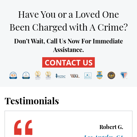
Unauthorized Practice of Medicine
Have You or a Loved One
Welfare Fraud
Been Charged with A Crime?
Workers' Compensation Fraud
Don’t Wait, Call Us Now For Immediate
Assistance.
Gun Offenses
CONTACT US
Carrying A Concealed Firearm
Carrying A Loaded Firearm
Firearm Sentencing Enhancements
Testimonials
Negligent Discharge Of A Firearm
Prohibited Weapons
Robert G.