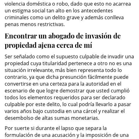
violencia doméstica o robo, dado que esto no acarrea
un estigma social tan alto en los antecedentes
DUI Causing Injury
criminales como un delito grave y además conlleva
penas menos restrictivas.
DUI Laws In The State Of California
Encontrar un abogado de invasión de
propiedad ajena cerca de mí
Driving Under the Influence of a
Drug (DUID)
Ser señalado como el supuesto culpable de invadir una
propiedad cuya titularidad pertenece a otro no es una
Dry Reckless
situación irrelevante, más bien representa todo lo
contrario, ya que dicha presunción fácilmente puede
DUI With A Passenger Under 14
convertirse en una certeza para la autoridad en el
escenario de que logre demostrar que usted cumplió
Underage DUI
todos los elementos requeridos para ser declarado
culpable por este delito, lo cual podría llevarlo a pasar
Wet Reckless
varios años bajo custodia en una cárcel y realizar el
desembolso de altas sumas monetarias.
3rd Offense DUI
Por suerte si durante el lapso que separa la
formulación de una acusación y la imposición de una
4th Offense DUI