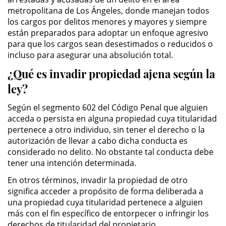
Delitos de Armas
metropolitana de Los Ángeles, donde manejan todos
los cargos por delitos menores y mayores y siempre
Armas Prohibidas en California
están preparados para adoptar un enfoque agresivo
para que los cargos sean desestimados o reducidos o
Aumento de Sentencia por
incluso para asegurar una absolución total.
Armas de Fuego
¿Qué es invadir propiedad ajena según la
ley?
Descarga Negligente de un
Arma de Fuego
Según el segmento 602 del Código Penal que alguien
acceda o persista en alguna propiedad cuya titularidad
Portar un Arma de Fuego
Cargada
pertenece a otro individuo, sin tener el derecho o la
autorización de llevar a cabo dicha conducta es
Delitos de Conducción
considerado no delito. No obstante tal conducta debe
tener una intención determinada.
Chocar y Huir
En otros términos, invadir la propiedad de otro
significa acceder a propósito de forma deliberada a
Conducir con la Licencia
una propiedad cuya titularidad pertenece a alguien
Suspendida
más con el fin específico de entorpecer o infringir los
derechos de titularidad del propietario.