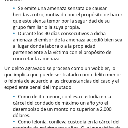
Se emite una amenaza sensata de causar
Secuestro
heridas a otro, motivado por el propósito de hacer
que este sienta temor por la seguridad de su
DUI
grupo familiar o la suya propia.
Durante los 30 días consecutivos a dicha
amenaza el emisor de la amenaza accedió bien sea
Audiencia Administrativa del
DMV
al lugar donde labora o a la propiedad
perteneciente a la víctima con el propósito de
Cuarta Ofensa de DUI
concretar la amenaza.
Un delito agravado se procesa como un wobbler, lo
Conducción Imprudente con
que implica que puede ser tratado como delito menor
Presencia de Alcohol
o felonía de acuerdo a las circunstancias del caso y el
expediente penal del imputado.
Conducción Imprudente sin la
Presencia del Alcohol
Como delito menor, conlleva custodia en la
cárcel del condado de máximo un año y/o el
DUI Causando Lesiones
desembolso de un monto no superior a 2.000
dólares.
Como felonía, conlleva custodia en la cárcel del
DUI en Menores de Edad
condado de máximo tres años. O la imposición de