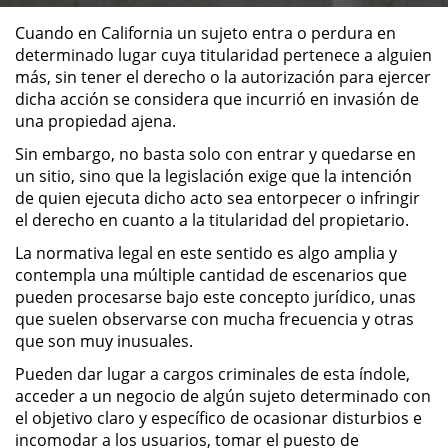
Cuando en California un sujeto entra o perdura en
ALTERNATIVE SENTENCING
determinado lugar cuya titularidad pertenece a alguien
más, sin tener el derecho o la autorización para ejercer
Military Diversion
dicha acción se considera que incurrió en invasión de
una propiedad ajena.
Áreas de Practica
Sin embargo, no basta solo con entrar y quedarse en
un sitio, sino que la legislación exige que la intención
Asalto y Agresión
de quien ejecuta dicho acto sea entorpecer o infringir
el derecho en cuanto a la titularidad del propietario.
Agresión Agravada
La normativa legal en este sentido es algo amplia y
contempla una múltiple cantidad de escenarios que
Agresión Contra un Agente del
pueden procesarse bajo este concepto jurídico, unas
Orden Público
que suelen observarse con mucha frecuencia y otras
que son muy inusuales.
Asalto con Arma Mortal
Pueden dar lugar a cargos criminales de esta índole,
acceder a un negocio de algún sujeto determinado con
Asalto con Químicos Cáusticos
el objetivo claro y específico de ocasionar disturbios e
incomodar a los usuarios, tomar el puesto de
Asalto Contra un Funcionario