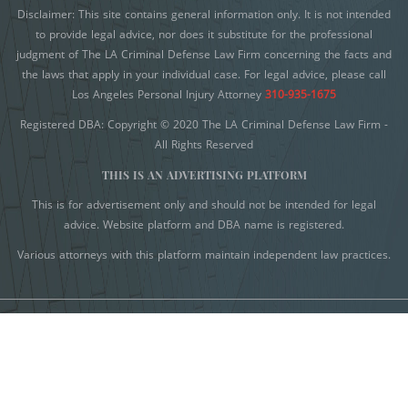
Disclaimer: This site contains general information only. It is not intended
Servicios Públicos
Murder
to provide legal advice, nor does it substitute for the professional
judgment of The LA Criminal Defense Law Firm concerning the facts and
Delitos Contra la Propiedad
Voluntary Manslaughter
the laws that apply in your individual case. For legal advice, please call
Delitos De Armas
Los Angeles Personal Injury Attorney
310-935-1675
White Collar Crimes
Registered DBA: Copyright © 2020 The LA Criminal Defense Law Firm -
Delitos de Conducción
All Rights Reserved
Embezzlement
Delitos De Cuello Blanco
THIS IS AN ADVERTISING PLATFORM
Delitos De Drogas
Filing False Documents
This is for advertisement only and should not be intended for legal
advice. Website platform and DBA name is registered.
Delitos De Fraude
Forgery
Various attorneys with this platform maintain independent law practices.
Delitos de Hurto
Forging or Altering a Prescription
Derechos De Los Padres En Casos Juveniles
Misappropriation of Public Funds
Desviación Informal Juvenil
Delincuencia Juvenil
FAQ
Audiencias de Detención