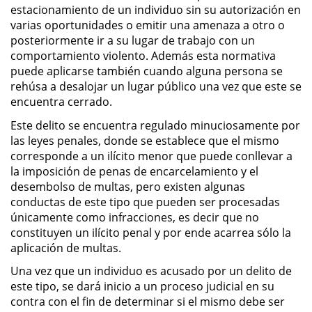
Público
estacionamiento de un individuo sin su autorización en
varias oportunidades o emitir una amenaza a otro o
posteriormente ir a su lugar de trabajo con un
Asalto Simple
comportamiento violento. Además esta normativa
puede aplicarse también cuando alguna persona se
Asuntos Posteriores a la Condena
rehúsa a desalojar un lugar público una vez que este se
encuentra cerrado.
Anulando o Rechazando una
Condena
Este delito se encuentra regulado minuciosamente por
las leyes penales, donde se establece que el mismo
Certificado de Rehabilitación
corresponde a un ilícito menor que puede conllevar a
la imposición de penas de encarcelamiento y el
desembolso de multas, pero existen algunas
Eliminación de Antecedentes
Penales
conductas de este tipo que pueden ser procesadas
únicamente como infracciones, es decir que no
Libertad condicional bajo
constituyen un ilícito penal y por ende acarrea sólo la
palabra
aplicación de multas.
Una vez que un individuo es acusado por un delito de
Petición para Anular una
este tipo, se dará inicio a un proceso judicial en su
Condena por Asesinato
contra con el fin de determinar si el mismo debe ser