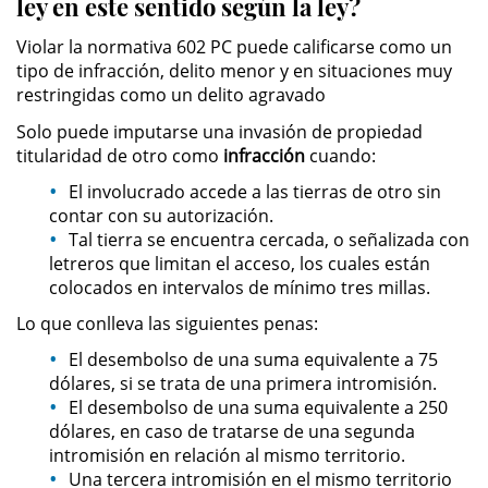
ley en este sentido según la ley?
Actos Lascivos con un Menor
Violar la normativa 602 PC puede calificarse como un
tipo de infracción, delito menor y en situaciones muy
Agresión Sexual
restringidas como un delito agravado
Solo puede imputarse una invasión de propiedad
Conducta Lasciva
titularidad de otro como
infracción
cuando:
Copulación Oral Forzada
El involucrado accede a las tierras de otro sin
contar con su autorización.
Tal tierra se encuentra cercada, o señalizada con
Estupro
letreros que limitan el acceso, los cuales están
colocados en intervalos de mínimo tres millas.
Exposición Indecente
Lo que conlleva las siguientes penas:
Merodear Para Cometer
El desembolso de una suma equivalente a 75
Prostitución
dólares, si se trata de una primera intromisión.
El desembolso de una suma equivalente a 250
Molestar a un Niño Menor de 18
dólares, en caso de tratarse de una segunda
Años
intromisión en relación al mismo territorio.
Una tercera intromisión en el mismo territorio
Penetración Sexual Forzada