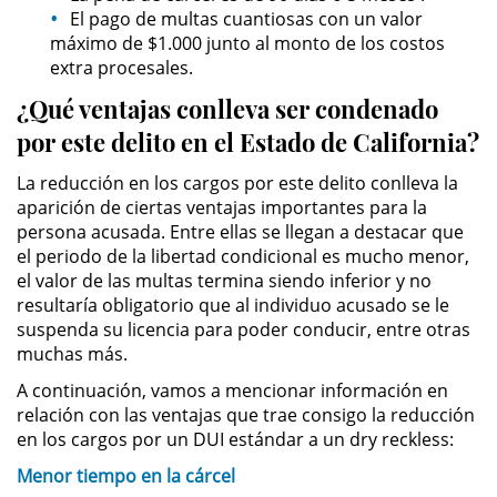
Asistencia
El pago de multas cuantiosas con un valor
máximo de $1.000 junto al monto de los costos
extra procesales.
Fraude al Sistema de Salud
¿Qué ventajas conlleva ser condenado
Fraude con Cheques
por este delito en el Estado de California?
Fraude Inmobiliario
La reducción en los cargos por este delito conlleva la
aparición de ciertas ventajas importantes para la
Fraude de Juego
persona acusada. Entre ellas se llegan a destacar que
el periodo de la libertad condicional es mucho menor,
el valor de las multas termina siendo inferior y no
Fraude a la Compensación a los
Trabajadores
resultaría obligatorio que al individuo acusado se le
suspenda su licencia para poder conducir, entre otras
Fraude de Seguro de Auto
muchas más.
A continuación, vamos a mencionar información en
Fraude del Seguro de
relación con las ventajas que trae consigo la reducción
Desempleo
en los cargos por un DUI estándar a un dry reckless:
Fraude de Tarjetas de Crédito
Menor tiempo en la cárcel