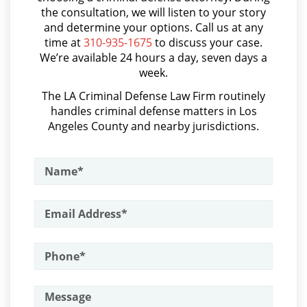
Juvenile Delinquency
Audiencias de Transferencia
the consultation, we will listen to your story
and determine your options. Call us at any
Aumento de Sentencia por Armas de Fuego
Division of Juvenile Justice
time at
310-935-1675
to discuss your case.
We’re available 24 hours a day, seven days a
Aumento de Sentencia para Pandillas
week.
Juvenile Delinquency Court
Audiencias De Disposición
The LA Criminal Defense Law Firm routinely
Juvenile Detention Hearings
handles criminal defense matters in Los
Audiencias De Detención
Angeles County and nearby jurisdictions.
Juvenile Disposition Hearings
Asalto con Químicos Cáusticos
Asalto Contra un Funcionario Público
Juvenile Informal Diversion
Assault & Battery
Juvenile Probation
Armas Prohibidas en California
Juvenile Three Strikes Law
Assault on A Public Official
Offenses Minors Can Be Tried As
Assault with A Deadly Weapon
Adults
Attempted Murder