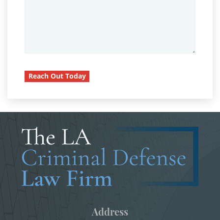
Parental Rights in Juvenile Cases
Battery On A Peace Officer
Sealing Juvenile Records
Battery With Serious Bodily Injury
Burglary
Senate Bill 439
Burglary Of A Safe Or Vault
Reach Out Today
Sustained Juvenile Petitions
California Marijuana Laws
Transfer Hearing
Carjacking
Ward of the Court
Carrying A Concealed Firearm
Carrying A Loaded Firearm
Motorcycle Accident
Certificado de Rehabilitación
Motorcycle Accident Involving
Uninsured Motorist
Conducción Imprudente con Presencia de
Alcohol
POST CONVICTION MATTERS
Address
Conducir Bajo la Influencia de Drogas - DUID