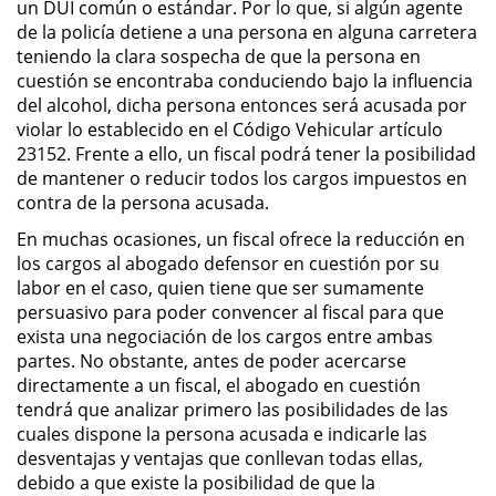
un DUI común o estándar. Por lo que, si algún agente
Delitos de Armas
de la policía detiene a una persona en alguna carretera
teniendo la clara sospecha de que la persona en
Armas Prohibidas en California
cuestión se encontraba conduciendo bajo la influencia
del alcohol, dicha persona entonces será acusada por
Aumento de Sentencia por
violar lo establecido en el Código Vehicular artículo
Armas de Fuego
23152. Frente a ello, un fiscal podrá tener la posibilidad
de mantener o reducir todos los cargos impuestos en
Descarga Negligente de un
contra de la persona acusada.
Arma de Fuego
En muchas ocasiones, un fiscal ofrece la reducción en
Portar un Arma de Fuego
los cargos al abogado defensor en cuestión por su
Cargada
labor en el caso, quien tiene que ser sumamente
persuasivo para poder convencer al fiscal para que
Delitos de Conducción
exista una negociación de los cargos entre ambas
partes. No obstante, antes de poder acercarse
directamente a un fiscal, el abogado en cuestión
Chocar y Huir
tendrá que analizar primero las posibilidades de las
cuales dispone la persona acusada e indicarle las
Conducir con la Licencia
Suspendida
desventajas y ventajas que conllevan todas ellas,
debido a que existe la posibilidad de que la