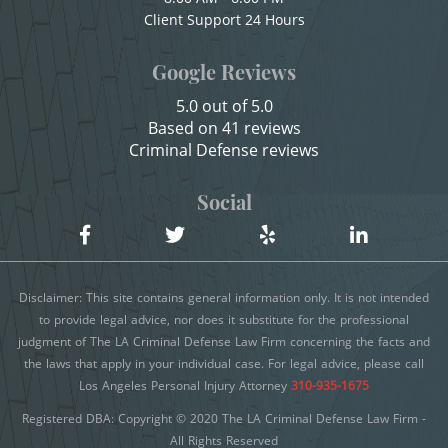
Child Endangerment
Client Support 24 Hours
Child Pornography
Child Neglect
Google Reviews
Forcible Sexual Penetration
Child Pornography
5.0 out of 5.0
Credit Card Fraud
Indecent Exposure
Based on 41 reviews
Criminal Defense reviews
Criminal Threats
Lewd Acts with a Minor
Domestic Battery
Social
Lewd Conduct
Damaging Phone, Electrical Or Utility Lines
Loitering To Commit Prostitution
Dañar Líneas Telefónicas, Eléctricas o de
Disclaimer: This site contains general information only. It is not intended
Servicios Públicos
Oral Copulation by Force/Fear
to provide legal advice, nor does it substitute for the professional
judgment of The LA Criminal Defense Law Firm concerning the facts and
Delitos Contra la Propiedad
Prostitution & Solicitation
the laws that apply in your individual case. For legal advice, please call
Delitos De Armas
Los Angeles Personal Injury Attorney
310-935-1675
Rape
Registered DBA: Copyright © 2020 The LA Criminal Defense Law Firm -
Delitos de Conducción
All Rights Reserved