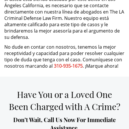
Ángeles California, es necesario que se contacte
directamente con nuestra línea de abogados en The LA
Possession of Drug Paraphernalia
Criminal Defense Law Firm. Nuestro equipo está
altamente calificado para este tipo de casos y le
Possession of Marijuana for Sale
brindaremos la mejor asesoría para el argumento de
su defensa.
Possession of Methamphetamine
No dude en contar con nosotros, tenemos la mejor
receptividad y capacidad para poder resolver cualquier
Pre-Trial Diversion for Drug Crimes
tipo de duda que tenga con el caso. Comuníquese con
nosotros marcando al
310-935-1675
. ¡Marque ahora!
Prop 36
Transportation for Sale of a
Controlled Substance
Have You or a Loved One
DUI
Been Charged with A Crime?
2nd Offense DUI
Don’t Wait, Call Us Now For Immediate
Assistance.
DMV Administrative Hearing