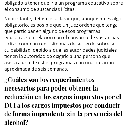
obligado a tener que ir a un programa educativo sobre
el consumo de sustancias ilícitas.
Secuestro
No obstante, debemos aclarar que, aunque no es algo
obligatorio, es posible que un juez ordene que tenga
DUI
que participar en alguno de esos programas
educativos en relación con el consumo de sustancias
Audiencia Administrativa del
ilícitas como un requisito más del acuerdo sobre la
DMV
culpabilidad, debido a que las autoridades judiciales
tienen la autoridad de exigirle a una persona que
Cuarta Ofensa de DUI
asista a uno de estos programas con una duración
aproximada de seis semanas.
Conducción Imprudente con
Presencia de Alcohol
¿Cuáles son los requerimientos
necesarios para poder obtener la
Conducción Imprudente sin la
Presencia del Alcohol
reducción en los cargos impuestos por el
DUI a los cargos impuestos por conducir
DUI Causando Lesiones
de forma imprudente sin la presencia del
alcohol?
DUI en Menores de Edad