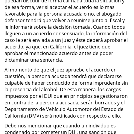
puedan discutir de forma calmada toda la situación y
de esa forma, ver si aceptar el acuerdo es lo más
Sustracción de Menores
favorable para la persona acusada o no, el abogado
defensor tendrá que volver a reunirse junto al fiscal y
le informará sobre la decisión tomada. Cuando todos
Violación de una Orden de
Restricción
lleguen a un acuerdo consensuado, la información del
caso le será enviada a un juez y éste deberá aprobar el
acuerdo, ya que, en California, el juez tiene que
Assault & Battery
aprobar el mencionado acuerdo antes de poder
dictaminar una sentencia.
Assault on a Public Official
Al momento de que el juez apruebe el acuerdo en
Assault with a Deadly Weapon
cuestión, la persona acusada tendrá que declararse
culpable de haber conducido de forma imprudente sin
la presencia del alcohol. De esta manera, los cargos
Battery On A Peace Officer
impuestos por el DUI que en principios se gestionaron
en contra de la persona acusada, serán borrados y el
Battery with Serious Bodily Injury
Departamento de Vehículo Automotor del Estado de
California (DMV) será notificado con respecto a ello.
Simple Assault
Debemos mencionar que cuando un individuo es
condenado por cometer un DUI, una sanción que
Simple Battery