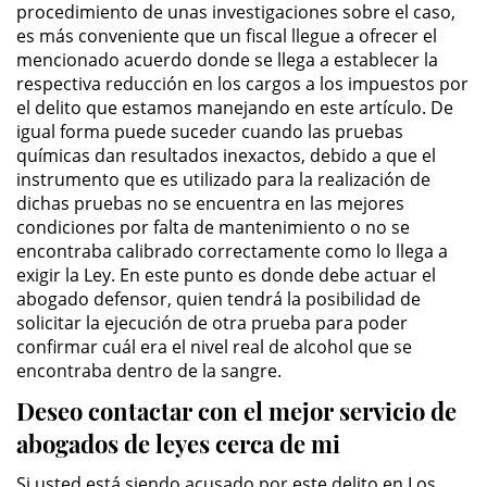
procedimiento de unas investigaciones sobre el caso,
Driving with a Suspended License
es más conveniente que un fiscal llegue a ofrecer el
mencionado acuerdo donde se llega a establecer la
Evading a Police Officer
respectiva reducción en los cargos a los impuestos por
el delito que estamos manejando en este artículo. De
igual forma puede suceder cuando las pruebas
Hit and Run
químicas dan resultados inexactos, debido a que el
instrumento que es utilizado para la realización de
Vehicular Manslaughter
dichas pruebas no se encuentra en las mejores
condiciones por falta de mantenimiento o no se
Drug Crimes
encontraba calibrado correctamente como lo llega a
exigir la Ley. En este punto es donde debe actuar el
California Marijuana Laws
abogado defensor, quien tendrá la posibilidad de
solicitar la ejecución de otra prueba para poder
Manufacturing Drugs
confirmar cuál era el nivel real de alcohol que se
encontraba dentro de la sangre.
Possession Of A Controlled
Deseo contactar con el mejor servicio de
Substance
abogados de leyes cerca de mi
Possession of a Controlled
Substance for Sale
Si usted está siendo acusado por este delito en Los