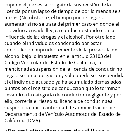
impone el juez es la obligatoria suspensión de la
licencia por un lapso de tiempo de por lo menos seis
Domestic Violence
meses (No obstante, el tiempo puede llegar a
aumentar si no se trata del primer caso en donde el
Child Abuse
individuo acusado llega a conducir estando con la
influencia de las drogas y el alcohol). Por otro lado,
Child Abduction
cuando el individuo es condenado por estar
conduciendo imprudentemente sin la presencia del
Child Endangerment
alcohol bajo lo impuesto en el artículo 23103 del
Código Vehicular del Estado de California, la
mencionada suspensión de la licencia de conducir no
Child Neglect
llega a ser una obligación y sólo puede ser suspendida
si el individuo acusado ya ha acumulado demasiados
Corporal Injury on a Spouse
puntos en el registro de conducción que le terminan
llevando a la categoría de conductor negligente y por
Criminal Threats
ello, correría el riesgo su licencia de conducir sea
suspendida por la autoridad de administración del
Domestic Battery
Departamento de Vehículo Automotor del Estado de
California (DMV).
Elder Abuse