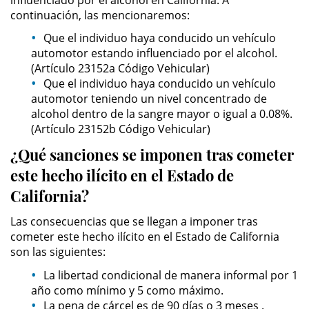
continuación, las mencionaremos:
Posesión De Parafernalia De
Drogas
Que el individuo haya conducido un vehículo
automotor estando influenciado por el alcohol.
Posesión De Una Sustancia
(Artículo 23152a Código Vehicular)
Controlada Para La Venta
Que el individuo haya conducido un vehículo
automotor teniendo un nivel concentrado de
Posesión De Metanfetamina
alcohol dentro de la sangre mayor o igual a 0.08%.
(Artículo 23152b Código Vehicular)
Posesión de Marihuana para la
¿Qué sanciones se imponen tras cometer
Venta
este hecho ilícito en el Estado de
El Programa de Desviación
California?
Previo al Juicio PC 1000
Las consecuencias que se llegan a imponer tras
Transporte De Una Sustancia
cometer este hecho ilícito en el Estado de California
Controlada Para La Venta
son las siguientes:
Delitos de Fraude
La libertad condicional de manera informal por 1
año como mínimo y 5 como máximo.
La pena de cárcel es de 90 días o 3 meses .
Fraude a Programas de