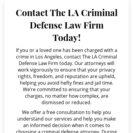
Agresión Contra un Agente del Orden Público
Unauthorized Practice of Medicine
Contact The LA Criminal
Agresión Doméstica
Defense Law Firm
Welfare Fraud
Agresión Sexual
Today!
Amenazas Criminales
Workers' Compensation Fraud
Annoying or Molesting a Child Under 18
If you or a loved one has been charged with a
Gun Offenses
crime in Los Angeles, contact The LA Criminal
Anulando o Rechazando una Condena
Defense Law Firm today. Our attorneys will
Carrying A Concealed Firearm
work vigorously to ensure that your privacy
Apropiación Indebida De Fondos Públicos
rights, freedom, and reputation are upheld,
Carrying A Loaded Firearm
Arson
helping you avoid hefty fines and jail time.
We’re committed to ensuring that your
Asalto y Agresión
Firearm Sentencing Enhancements
charges, no matter how complex, are
dismissed or reduced.
Asalto con Arma Mortal
Negligent Discharge Of A Firearm
We offer a free consultation to help you
Asalto Simple
understand our services and help you make
Prohibited Weapons
an informed decision when it comes to
Audiencia Administrativa del DMV
choosing a criminal defense attorney. During