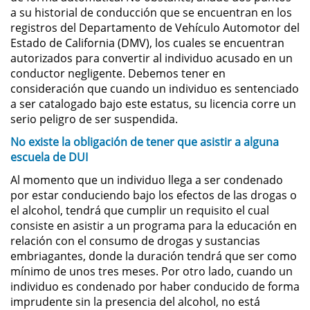
a su historial de conducción que se encuentran en los
registros del Departamento de Vehículo Automotor del
Pornografía Infantil
Estado de California (DMV), los cuales se encuentran
autorizados para convertir al individuo acusado en un
Prostitución y Solicitación
conductor negligente. Debemos tener en
consideración que cuando un individuo es sentenciado
Delitos Violentos
a ser catalogado bajo este estatus, su licencia corre un
serio peligro de ser suspendida.
Aumento de Sentencia para
No existe la obligación de tener que asistir a alguna
Pandillas
escuela de DUI
Disuadir a un Testigo
Al momento que un individuo llega a ser condenado
por estar conduciendo bajo los efectos de las drogas o
Homicidio
el alcohol, tendrá que cumplir un requisito el cual
consiste en asistir a un programa para la educación en
relación con el consumo de drogas y sustancias
Homicidio Involuntario
embriagantes, donde la duración tendrá que ser como
mínimo de unos tres meses. Por otro lado, cuando un
Homicidio Voluntario
individuo es condenado por haber conducido de forma
imprudente sin la presencia del alcohol, no está
Intento de Asesinato