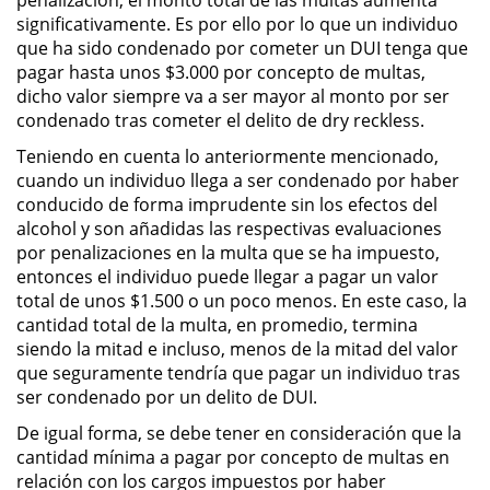
División de Justicia Juvenil
significativamente. Es por ello por lo que un individuo
que ha sido condenado por cometer un DUI tenga que
La Ley de los Tres Delitos y
pagar hasta unos $3.000 por concepto de multas,
Fuera
dicho valor siempre va a ser mayor al monto por ser
condenado tras cometer el delito de dry reckless.
Libertad Condicional para
Menores
Teniendo en cuenta lo anteriormente mencionado,
cuando un individuo llega a ser condenado por haber
conducido de forma imprudente sin los efectos del
Petición Aceptada
alcohol y son añadidas las respectivas evaluaciones
por penalizaciones en la multa que se ha impuesto,
Proyecto de Ley del Senado 439
entonces el individuo puede llegar a pagar un valor
total de unos $1.500 o un poco menos. En este caso, la
Sello de Registros de Menores
cantidad total de la multa, en promedio, termina
siendo la mitad e incluso, menos de la mitad del valor
Tutela de los Tribunales
que seguramente tendría que pagar un individuo tras
ser condenado por un delito de DUI.
Tribunal de Delincuencia Juvenil
De igual forma, se debe tener en consideración que la
cantidad mínima a pagar por concepto de multas en
Delitos Sexuales
relación con los cargos impuestos por haber