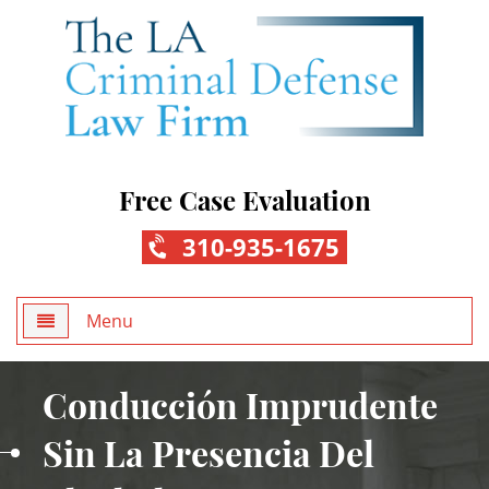
Free Case Evaluation
310-935-1675
Menu
Home
Conducción Imprudente
About Us
Sin La Presencia Del
Practice Areas