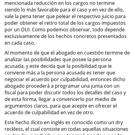
mencionada reducción en los cargos no termine
Evadir a un Oficial de Policía
siendo lo más favorable para el caso y en vez de ello,
vale la pena tener que pelear el respectivo juicio para
Homicidio Vehicular
poder obtener el retiro total de los cargos impuestos
por un DUI. Como podemos observar, todo depende
Robo de Auto
exclusivamente de los hechos concretos presentados
en cada caso.
Delitos de Cuello Blanco
Al momento de que el abogado en cuestión termine de
analizar las posibilidades que posee la persona
Apropiación Indebida De
acusada, y este decida que la posibilidad que le
Fondos Públicos
conviene más a la persona acusada es tener que
negociar el acuerdo por culpabilidad, entonces dicho
Falsificación
abogado procederá a programar una junta con un
fiscal para poder discutir todos los detalles del caso y
Falsificación o Alteración de una
de esta forma, llegar a convencerlo por medio de
Prescripción Médica
argumentos claros, para que acepte en ofrecer el
acuerdo de culpabilidad en vez de otro.
Malversación de Fondos
Este hecho ilícito en inglés es conocido como un dry
reckless, el cual consiste en todas aquellas situaciones
Presentación de Documentos
Falsos