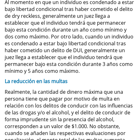
Al momento en que un individuo es condenado a estar
bajo libertad condicional tras haber cometido el delito
Robo PC 459
de dry reckless, generalmente un juez llega a
establecer que el individuo tendrá que permanecer
Delincuencia Juvenil
bajo esta condición durante un año como mínimo y
dos como máximo. Por otro lado, cuando un individuo
es condenado a estar bajo libertad condicional tras
Audiencias de Detención
haber cometido un delito de DUI, generalmente un
juez llega a establecer que el individuo tendrá que
Audiencias de Transferencia
permanecer bajo esta condición durante 3 años como
mínimo y 5 años como máximo.
Audiencias de Disposición
La reducción en las multas
Derechos de los Padres en
Realmente, la cantidad de dinero máxima que una
Casos Juveniles
persona tiene que pagar por motivo de multa en
relación con los delitos de conducir con las influencias
Desviación Informal Juvenil
de las drogas y/o el alcohol, y el delito de conducir de
forma imprudente sin la presencia del alcohol,
Delitos por los cuales un Menor
corresponden a un valor de $1.000. No obstante,
puede ser Juzgado como Adulto
cuando se añaden las respectivas evaluaciones por
penalización, el monto total de las multas aumenta