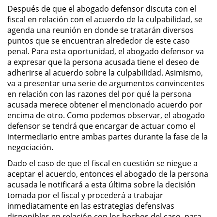
Después de que el abogado defensor discuta con el
DUI Con Pasajeros Menores de
fiscal en relación con el acuerdo de la culpabilidad, se
14 años
agenda una reunión en donde se tratarán diversos
puntos que se encuentran alrededor de este caso
Leyes de DUI en el Estado de
penal. Para esta oportunidad, el abogado defensor va
California
a expresar que la persona acusada tiene el deseo de
adherirse al acuerdo sobre la culpabilidad. Asimismo,
Segunda Ofensa de DUI
va a presentar una serie de argumentos convincentes
en relación con las razones del por qué la persona
Tercera Ofensa de DUI
acusada merece obtener el mencionado acuerdo por
encima de otro. Como podemos observar, el abogado
Violencia Domestica
defensor se tendrá que encargar de actuar como el
intermediario entre ambas partes durante la fase de la
Abuso de Ancianos y Adultos
negociación.
Dependientes
Dado el caso de que el fiscal en cuestión se niegue a
aceptar el acuerdo, entonces el abogado de la persona
Acecho
acusada le notificará a esta última sobre la decisión
tomada por el fiscal y procederá a trabajar
Agresión Doméstica
inmediatamente en las estrategias defensivas
disponibles en relación con los hechos del caso, para