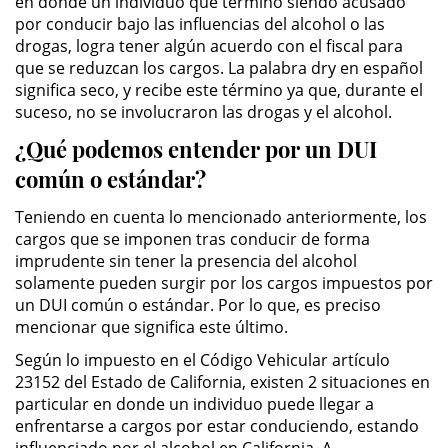
en donde un individuo que terminó siendo acusado
por conducir bajo las influencias del alcohol o las
Robo de Identidad
drogas, logra tener algún acuerdo con el fiscal para
que se reduzcan los cargos. La palabra dry en español
significa seco, y recibe este término ya que, durante el
Delitos De Drogas
suceso, no se involucraron las drogas y el alcohol.
Conducir Bajo la Influencia de
¿Qué podemos entender por un DUI
Drogas - DUID
común o estándar?
Fabricación de Drogas
Teniendo en cuenta lo mencionado anteriormente, los
cargos que se imponen tras conducir de forma
Leyes sobre Marihuana en
imprudente sin tener la presencia del alcohol
California
solamente pueden surgir por los cargos impuestos por
un DUI común o estándar. Por lo que, es preciso
Posesión de Marihuana
mencionar que significa este último.
Según lo impuesto en el Código Vehicular artículo
Posesión de Sustancias
Controladas
23152 del Estado de California, existen 2 situaciones en
particular en donde un individuo puede llegar a
enfrentarse a cargos por estar conduciendo, estando
Proposición 36
influenciado por el alcohol en California. A