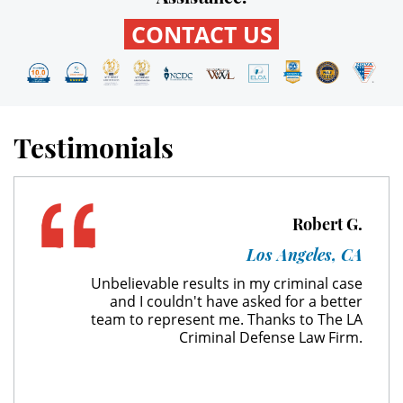
CONTACT US
DUI Causing Injury
DUI Laws In The State Of California
Driving Under the Influence of a
Testimonials
Drug (DUID)
Dry Reckless
Robert G.
DUI With A Passenger Under 14
Los Angeles, CA
Underage DUI
Unbelievable results in my criminal case
and I couldn't have asked for a better
Wet Reckless
team to represent me. Thanks to The LA
Criminal Defense Law Firm.
3rd Offense DUI
4th Offense DUI