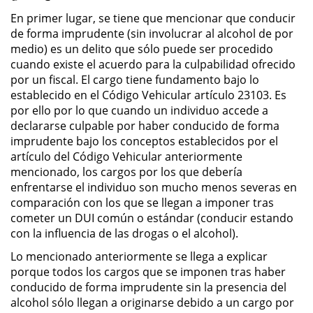
Sello de Registros de Arresto
En primer lugar, se tiene que mencionar que conducir
de forma imprudente (sin involucrar al alcohol de por
Violación de la Libertad
medio) es un delito que sólo puede ser procedido
Condicional
cuando existe el acuerdo para la culpabilidad ofrecido
por un fiscal. El cargo tiene fundamento bajo lo
Delitos Contra la Propiedad
establecido en el Código Vehicular artículo 23103. Es
por ello por lo que cuando un individuo accede a
Dañar Líneas Telefónicas,
declararse culpable por haber conducido de forma
Eléctricas o de Servicios
imprudente bajo los conceptos establecidos por el
Públicos
artículo del Código Vehicular anteriormente
mencionado, los cargos por los que debería
Incendio Provocado
enfrentarse el individuo son mucho menos severas en
comparación con los que se llegan a imponer tras
Invasión Agravada de Propiedad
cometer un DUI común o estándar (conducir estando
Ajena
con la influencia de las drogas o el alcohol).
Invasión de Propiedad Ajena
Lo mencionado anteriormente se llega a explicar
porque todos los cargos que se imponen tras haber
conducido de forma imprudente sin la presencia del
Vandalismo
alcohol sólo llegan a originarse debido a un cargo por