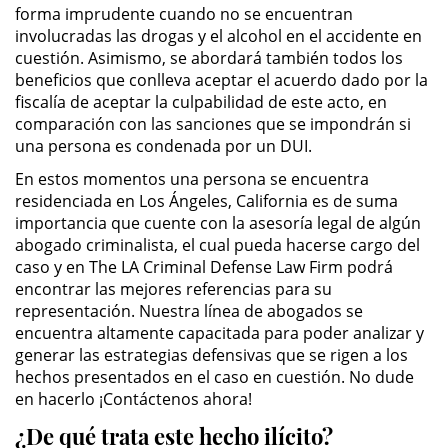
Público
forma imprudente cuando no se encuentran
involucradas las drogas y el alcohol en el accidente en
cuestión. Asimismo, se abordará también todos los
Asalto Simple
beneficios que conlleva aceptar el acuerdo dado por la
fiscalía de aceptar la culpabilidad de este acto, en
Asuntos Posteriores a la Condena
comparación con las sanciones que se impondrán si
una persona es condenada por un DUI.
Anulando o Rechazando una
Condena
En estos momentos una persona se encuentra
residenciada en Los Ángeles, California es de suma
Certificado de Rehabilitación
importancia que cuente con la asesoría legal de algún
abogado criminalista, el cual pueda hacerse cargo del
caso y en The LA Criminal Defense Law Firm podrá
Eliminación de Antecedentes
Penales
encontrar las mejores referencias para su
representación. Nuestra línea de abogados se
Libertad condicional bajo
encuentra altamente capacitada para poder analizar y
palabra
generar las estrategias defensivas que se rigen a los
hechos presentados en el caso en cuestión. No dude
Petición para Anular una
en hacerlo ¡Contáctenos ahora!
Condena por Asesinato
¿De qué trata este hecho ilícito?