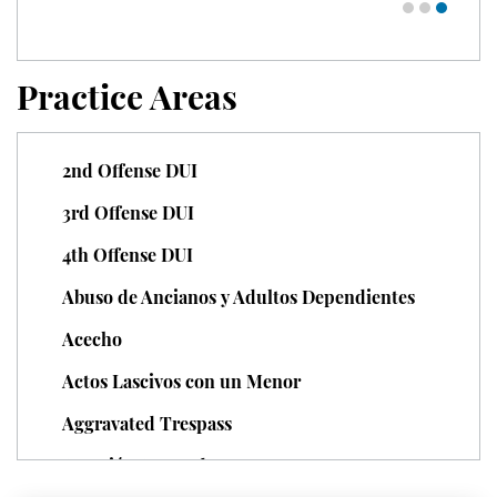
Expungement
Practice Areas
Fraud Crimes
Check Fraud
2nd Offense DUI
Credit Card Fraud
3rd Offense DUI
4th Offense DUI
Gambling Fraud
Abuso de Ancianos y Adultos Dependientes
Health Care Fraud
Acecho
Insurance Fraud
Actos Lascivos con un Menor
Real Estate Fraud
Aggravated Trespass
Agresión Agravada
Unemployment Insurance Fraud