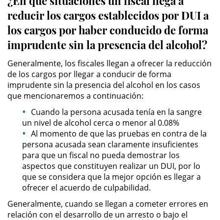
¿En qué situaciones un fiscal llega a
reducir los cargos establecidos por DUI a
Permanent Restraining Order
los cargos por haber conducido de forma
Posting Harmful Information on the
imprudente sin la presencia del alcohol?
Internet
Generalmente, los fiscales llegan a ofrecer la reducción
Restraining Orders
de los cargos por llegar a conducir de forma
imprudente sin la presencia del alcohol en los casos
Temporary Restraining Order
que mencionaremos a continuación:
Cuando la persona acusada tenía en la sangre
Revenge Porn
un nivel de alcohol cerca o menor al 0.08%
Al momento de que las pruebas en contra de la
Stalking
persona acusada sean claramente insuficientes
para que un fiscal no pueda demostrar los
Violation of a Restraining Order
aspectos que constituyen realizar un DUI, por lo
que se considera que la mejor opción es llegar a
Driving Crimes
ofrecer el acuerdo de culpabilidad.
Generalmente, cuando se llegan a cometer errores en
Carjacking
relación con el desarrollo de un arresto o bajo el