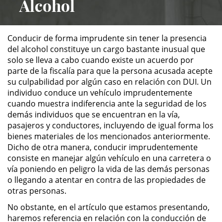
Alcohol
ALTERNATIVE SENTENCING
Conducir de forma imprudente sin tener la presencia
Military Diversion
del alcohol constituye un cargo bastante inusual que
solo se lleva a cabo cuando existe un acuerdo por
Áreas de Practica
parte de la fiscalía para que la persona acusada acepte
su culpabilidad por algún caso en relación con DUI. Un
individuo conduce un vehículo imprudentemente
Asalto y Agresión
cuando muestra indiferencia ante la seguridad de los
demás individuos que se encuentran en la vía,
Agresión Agravada
pasajeros y conductores, incluyendo de igual forma los
bienes materiales de los mencionados anteriormente.
Agresión Contra un Agente del
Dicho de otra manera, conducir imprudentemente
Orden Público
consiste en manejar algún vehículo en una carretera o
vía poniendo en peligro la vida de las demás personas
Asalto con Arma Mortal
o llegando a atentar en contra de las propiedades de
otras personas.
Asalto con Químicos Cáusticos
No obstante, en el artículo que estamos presentando,
haremos referencia en relación con la conducción de
Asalto Contra un Funcionario