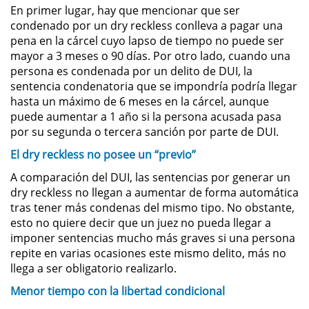
En primer lugar, hay que mencionar que ser
Práctica No Autorizada de la
condenado por un dry reckless conlleva a pagar una
Medicina
pena en la cárcel cuyo lapso de tiempo no puede ser
mayor a 3 meses o 90 días. Por otro lado, cuando una
Delitos de Hurto
persona es condenada por un delito de DUI, la
sentencia condenatoria que se impondría podría llegar
Hurto Mayor
hasta un máximo de 6 meses en la cárcel, aunque
puede aumentar a 1 año si la persona acusada pasa
Hurto Mayor de Auto
por su segunda o tercera sanción por parte de DUI.
El dry reckless no posee un “previo”
Hurto Menor
A comparación del DUI, las sentencias por generar un
dry reckless no llegan a aumentar de forma automática
Recepción de Propiedad
tras tener más condenas del mismo tipo. No obstante,
Robada
esto no quiere decir que un juez no pueda llegar a
imponer sentencias mucho más graves si una persona
Robo
repite en varias ocasiones este mismo delito, más no
llega a ser obligatorio realizarlo.
Robo de Caja Fuerte
Menor tiempo con la libertad condicional
Robo en Tiendas