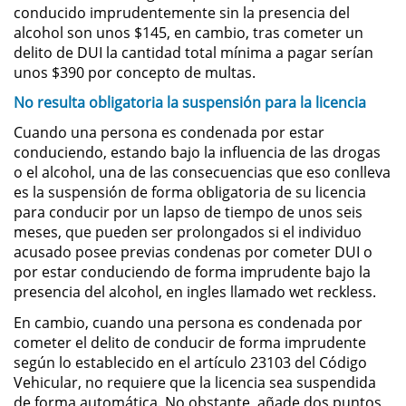
conducido imprudentemente sin la presencia del
Actos Lascivos con un Menor
alcohol son unos $145, en cambio, tras cometer un
delito de DUI la cantidad total mínima a pagar serían
Agresión Sexual
unos $390 por concepto de multas.
No resulta obligatoria la suspensión para la licencia
Conducta Lasciva
Cuando una persona es condenada por estar
conduciendo, estando bajo la influencia de las drogas
Copulación Oral Forzada
o el alcohol, una de las consecuencias que eso conlleva
es la suspensión de forma obligatoria de su licencia
Estupro
para conducir por un lapso de tiempo de unos seis
meses, que pueden ser prolongados si el individuo
Exposición Indecente
acusado posee previas condenas por cometer DUI o
por estar conduciendo de forma imprudente bajo la
Merodear Para Cometer
presencia del alcohol, en ingles llamado wet reckless.
Prostitución
En cambio, cuando una persona es condenada por
cometer el delito de conducir de forma imprudente
Molestar a un Niño Menor de 18
Años
según lo establecido en el artículo 23103 del Código
Vehicular, no requiere que la licencia sea suspendida
de forma automática. No obstante, añade dos puntos
Penetración Sexual Forzada