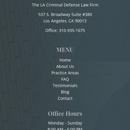
Probation Violation
The LA Criminal Defense Law Firm
Conducir con la Licencia Suspendida
537 S. Broadway Suite #380
Property Crimes
Conducción Imprudente sin la Presencia del
Los Angeles, CA 90013
Office:
310-935-1675
Aggravated Trespass
Alcohol
Conducta Lasciva
Arson
MENU
Corporal Injury on a Spouse
Damaging Phone, Electrical or Utility
Home
Lines
Copulación Oral Forzada
About Us
Practice Areas
Cuarta Ofensa De DUI
Trespass
FAQ
Testimonials
Check Fraud
Vandalism
Blog
Chocar y Huir
Contact
Sex Crimes
Child Abuse
Office Hours
Annoying or Molesting a Child Under
Child Abduction
Monday - Sunday
18
8:00 AM - 6:00 PM