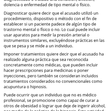
dolencia o enfermedad de tipo mental o físico.
Posesión De Parafernalia De
Drogas
Diagnosticar quiere decir que el acusado utilizó un
procedimiento, dispositivo o método con el fin de
Posesión De Una Sustancia
establecer si un paciente padece de algún tipo de
Controlada Para La Venta
trastorno mental o físico o no. Lo cual puede incluir
usar aparatos para medir la presión arterial o
Posesión De Metanfetamina
instrumentos similares, excluyéndose prácticas en las
que se pesa y se mide a un individuo.
Posesión de Marihuana para la
Imponer tratamientos quiere decir que el acusado ha
Venta
realizado alguna práctica que sea reconocida
concretamente como médicas, que pueden incluir
El Programa de Desviación
hacer prescripciones para medicinas o poner
Previo al Juicio PC 1000
inyecciones, pero también se consideran incluidos
tratamientos considerados no convencionales como
Transporte De Una Sustancia
Controlada Para La Venta
acupuntura o hipnosis.
Puede ocurrir que un individuo que no es médico
Delitos de Fraude
profesional, se promocione como capaz de curar a
otros de obesidad o lograr que deje de ingerir alcohol,
Fraude a Programas de