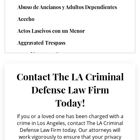
Juvenile Delinquency
Abuso de Ancianos y Adultos Dependientes
Division of Juvenile Justice
Acecho
Actos Lascivos con un Menor
Juvenile Delinquency Court
Aggravated Trespass
Juvenile Detention Hearings
Agresión Agravada
Juvenile Disposition Hearings
Agresión Contra un Agente del Orden Público
Contact The LA Criminal
Agresión Doméstica
Juvenile Informal Diversion
Defense Law Firm
Agresión Sexual
Juvenile Probation
Today!
Amenazas Criminales
Juvenile Three Strikes Law
Annoying or Molesting a Child Under 18
If you or a loved one has been charged with a
crime in Los Angeles, contact The LA Criminal
Offenses Minors Can Be Tried As
Anulando o Rechazando una Condena
Adults
Defense Law Firm today. Our attorneys will
work vigorously to ensure that your privacy
Apropiación Indebida De Fondos Públicos