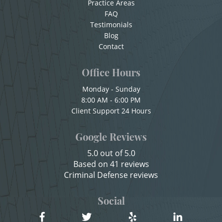
Practice Areas
Sexual Battery
Cuarta Ofensa De DUI
FAQ
Testimonials
Check Fraud
Statutory Rape
Blog
Chocar y Huir
Contact
Theft Crimes
Child Abuse
Office Hours
Burglary
Child Abduction
Monday - Sunday
8:00 AM - 6:00 PM
Burglary of a Safe or Vault
Child Endangerment
Client Support 24 Hours
Child Neglect
Grand Theft
Google Reviews
Child Pornography
Grand Theft Auto
5.0 out of 5.0
Credit Card Fraud
Based on 41 reviews
Petty Theft
Criminal Defense reviews
Criminal Threats
Receiving Stolen Property
Domestic Battery
Social
Damaging Phone, Electrical Or Utility Lines
Robbery