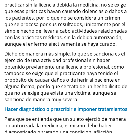
practicar sin la licencia debida la medicina, no se exige
que esas prácticas hayan causado dolencias o daños a
Robo de Identidad
los pacientes, por lo que no se considera un crimen
que se procesa por sus resultados, únicamente por el
Delitos De Drogas
simple hecho de llevar a cabo actividades relacionadas
con las prácticas médicas, sin la debida autorización,
Conducir Bajo la Influencia de
aunque el enfermo efectivamente se haya curado.
Drogas - DUID
Dicho de manera más simple, lo que se sanciona es el
ejercicio de una actividad profesional sin haber
Fabricación de Drogas
obtenido previamente una licencia profesional, como
tampoco se exige que el practicante haya tenido el
Leyes sobre Marihuana en
California
propósito de causar daños o de herir al paciente en
alguna forma, por lo que se trata de un hecho ilícito del
que no se exige que exista una víctima, aunque se
Posesión de Marihuana
sanciona de manera muy severa.
Posesión de Sustancias
Hacer diagnóstico o prescribir e imponer tratamientos
Controladas
Para que se entienda que un sujeto ejerció de manera
no autorizada la medicina, el mismo debe haber
Proposición 36
diagnosticado o tratado una condición, aflicción,