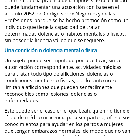
por medio de la práctica de la hipnosis. Esta actividad
Asistencia
puede fundamentar una acusación con base en el
artículo 2052 del Código sobre Negocios y de las
Fraude al Sistema de Salud
Profesiones, porque se ha hecho promoción como un
individuo que tiene la capacidad de tratar
Fraude con Cheques
determinadas dolencias o hábitos mentales o físicos,
sin poseer la licencia válida que se requiere.
Fraude Inmobiliario
Una condición o dolencia mental o física
Un sujeto puede ser imputado por practicar, sin la
Fraude de Juego
autorización correspondiente, actividades médicas
para tratar todo tipo de aflicciones, dolencias o
Fraude a la Compensación a los
condiciones mentales o físicas, por lo tanto no se
Trabajadores
limitan a aflicciones que pueden ser fácilmente
reconocibles como lesiones, dolencias o
Fraude de Seguro de Auto
enfermedades.
Este puede ser el caso en el que Leah, quien no tiene el
Fraude del Seguro de
Desempleo
título de médico ni licencia para ser partera, ofrece sus
conocimientos para ayudar en los partos a mujeres
Fraude de Tarjetas de Crédito
que tengan embarazos normales, de modo que no van