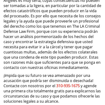
Angeles es muy seria, cuyas consecuencias no pueden
ser tomadas a la ligera, en particular por la cantidad de
DUI Causing Injury
efectos catastróficos que pueden producir en la vida
del procesado. Es por ello que necesita de los consejos
legales y la ayuda que puede proveerle un profesional
DUI Laws In The State Of California
del derecho como los que tenemos en The LA Criminal
Defense Law Firm, porque con su experiencia podrán
Driving Under the Influence of a
hacer un análisis pormenorizado de los hechos del
Drug (DUID)
caso y encontrar la estrategia defensiva que usted
necesita para evitar ir a la cárcel y tener que pagar
Dry Reckless
cuantiosas multas, además de los efectos colaterales
que una condena de este tipo pueden producir. Estas
DUI With A Passenger Under 14
son razones más que suficientes para que se ponga en
contacto con nuestras oficinas inmediatamente.
Underage DUI
¡Impida que su futuro se vea amenazado por una
acusación que podría ser disminuida o desechada!
Wet Reckless
Contacte con nosotros por el
310-935-1675
y agende
una primera cita totalmente gratis para explicarnos las
3rd Offense DUI
circunstancias de su caso y que podamos ofrecerle las
soluciones legales a su alcance.
4th Offense DUI