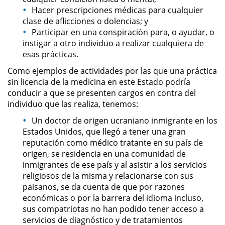
Delitos de Armas
Hacer prescripciones médicas para cualquier
clase de aflicciones o dolencias; y
Armas Prohibidas en California
Participar en una conspiración para, o ayudar, o
instigar a otro individuo a realizar cualquiera de
esas prácticas.
Aumento de Sentencia por
Armas de Fuego
Como ejemplos de actividades por las que una práctica
sin licencia de la medicina en este Estado podría
Descarga Negligente de un
conducir a que se presenten cargos en contra del
Arma de Fuego
individuo que las realiza, tenemos:
Portar un Arma de Fuego
Un doctor de origen ucraniano inmigrante en los
Cargada
Estados Unidos, que llegó a tener una gran
reputación como médico tratante en su país de
Delitos de Conducción
origen, se residencia en una comunidad de
inmigrantes de ese país y al asistir a los servicios
Chocar y Huir
religiosos de la misma y relacionarse con sus
paisanos, se da cuenta de que por razones
económicas o por la barrera del idioma incluso,
Conducir con la Licencia
Suspendida
sus compatriotas no han podido tener acceso a
servicios de diagnóstico y de tratamientos