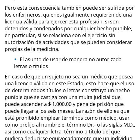
Amenazas Criminales
Pero esta consecuencia también puede ser sufrida por
los enfermeros, quienes igualmente requieren de una
Lesión Corporal a un Cónyuge
licencia válida para ejercer esta profesión, si son
detenidos y condenados por cualquier hecho punible,
Negligencia Infantil
en particular, si se relaciona con el ejercicio sin
autorización de actividades que se pueden considerar
propias de la medicina.
Orden de Protección de
Emergencia
El asunto de usar de manera no autorizada
letras o títulos
Orden de Restricción
Permanente
En caso de que un sujeto no sea un médico que posea
una licencia válida en este Estado, esto hace que el uso
Órdenes de Restricción
de determinados títulos o letras constituya un hecho
punible que se castiga con una multa judicial que
Orden de Restricción Temporal
puede ascender a $ 1.000,00 y pena de prisión que
puede llegar a los seis meses. La razón de ello es que
está prohibido emplear términos como médico, usar
Porno Venganza
como prefijo al nombre el término Dr., o las siglas M.D.,
así como cualquier letra, término o título del que
Publicar Información Dañina en
pudiera deducirse equivocadamente que un individuo
Internet