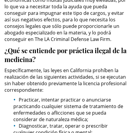
económicas como multas judiciales muy elevadas, por
Sello de Registros de Arresto
lo que va a necesitar toda la ayuda que pueda
conseguir para impugnar este tipo de cargos, y evitar
Violación de la Libertad
así sus negativos efectos, para lo que necesita los
Condicional
consejos legales que sólo puede proporcionarle un
abogado especializado en la materia, y lo podrá
Delitos Contra la Propiedad
conseguir en The LA Criminal Defense Law Firm.
¿Qué se entiende por práctica ilegal de la
Dañar Líneas Telefónicas,
Eléctricas o de Servicios
medicina?
Públicos
Específicamente, las leyes en California prohíben la
Incendio Provocado
realización de las siguientes actividades, si se ejecutan
sin haber obtenido previamente la licencia profesional
Invasión Agravada de Propiedad
correspondiente:
Ajena
Practicar, intentar practicar o anunciarse
practicando cualquier sistema de tratamiento de
Invasión de Propiedad Ajena
enfermedades o aflicciones que se pueda
considerar de naturaleza médica;
Vandalismo
Diagnosticar, tratar, operar o prescribir
cualquier condición física o mental;