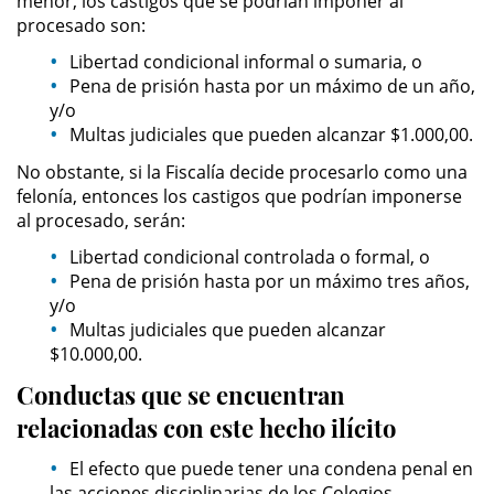
menor, los castigos que se podrían imponer al
procesado son:
Secuestro
Libertad condicional informal o sumaria, o
Pena de prisión hasta por un máximo de un año,
DUI
y/o
Multas judiciales que pueden alcanzar $1.000,00.
Audiencia Administrativa del
No obstante, si la Fiscalía decide procesarlo como una
DMV
felonía, entonces los castigos que podrían imponerse
al procesado, serán:
Cuarta Ofensa de DUI
Libertad condicional controlada o formal, o
Conducción Imprudente con
Pena de prisión hasta por un máximo tres años,
Presencia de Alcohol
y/o
Multas judiciales que pueden alcanzar
Conducción Imprudente sin la
$10.000,00.
Presencia del Alcohol
Conductas que se encuentran
DUI Causando Lesiones
relacionadas con este hecho ilícito
El efecto que puede tener una condena penal en
DUI en Menores de Edad
las acciones disciplinarias de los Colegios