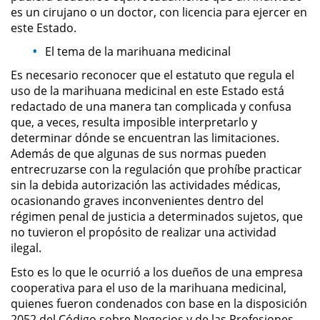
es un cirujano o un doctor, con licencia para ejercer en
este Estado.
Sustracción de Menores
El tema de la marihuana medicinal
Violación de una Orden de
Es necesario reconocer que el estatuto que regula el
Restricción
uso de la marihuana medicinal en este Estado está
redactado de una manera tan complicada y confusa
Assault & Battery
que, a veces, resulta imposible interpretarlo y
determinar dónde se encuentran las limitaciones.
Assault on a Public Official
Además de que algunas de sus normas pueden
entrecruzarse con la regulación que prohíbe practicar
Assault with a Deadly Weapon
sin la debida autorización las actividades médicas,
ocasionando graves inconvenientes dentro del
Battery On A Peace Officer
régimen penal de justicia a determinados sujetos, que
no tuvieron el propósito de realizar una actividad
ilegal.
Battery with Serious Bodily Injury
Esto es lo que le ocurrió a los dueños de una empresa
Simple Assault
cooperativa para el uso de la marihuana medicinal,
quienes fueron condenados con base en la disposición
Simple Battery
2052 del Código sobre Negocios y de las Profesiones,