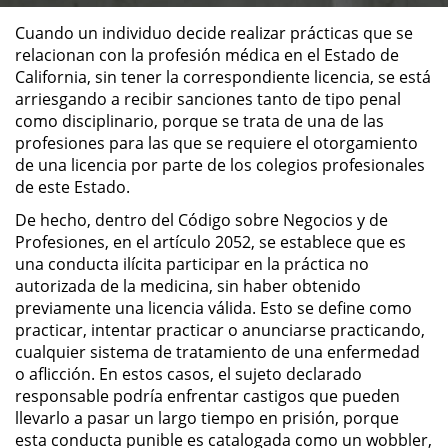
Cuando un individuo decide realizar prácticas que se
ALTERNATIVE SENTENCING
relacionan con la profesión médica en el Estado de
California, sin tener la correspondiente licencia, se está
Military Diversion
arriesgando a recibir sanciones tanto de tipo penal
como disciplinario, porque se trata de una de las
Áreas de Practica
profesiones para las que se requiere el otorgamiento
de una licencia por parte de los colegios profesionales
de este Estado.
Asalto y Agresión
De hecho, dentro del Código sobre Negocios y de
Agresión Agravada
Profesiones, en el artículo 2052, se establece que es
una conducta ilícita participar en la práctica no
Agresión Contra un Agente del
autorizada de la medicina, sin haber obtenido
Orden Público
previamente una licencia válida. Esto se define como
practicar, intentar practicar o anunciarse practicando,
Asalto con Arma Mortal
cualquier sistema de tratamiento de una enfermedad
o aflicción. En estos casos, el sujeto declarado
responsable podría enfrentar castigos que pueden
Asalto con Químicos Cáusticos
llevarlo a pasar un largo tiempo en prisión, porque
esta conducta punible es catalogada como un wobbler,
Asalto Contra un Funcionario