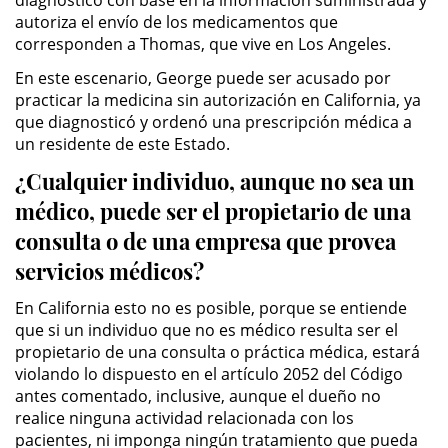
diagnóstico con base en la información suministrada y
División de Justicia Juvenil
autoriza el envío de los medicamentos que
corresponden a Thomas, que vive en Los Angeles.
La Ley de los Tres Delitos y
Fuera
En este escenario, George puede ser acusado por
practicar la medicina sin autorización en California, ya
que diagnosticó y ordenó una prescripción médica a
Libertad Condicional para
Menores
un residente de este Estado.
¿Cualquier individuo, aunque no sea un
Petición Aceptada
médico, puede ser el propietario de una
consulta o de una empresa que provea
Proyecto de Ley del Senado 439
servicios médicos?
Sello de Registros de Menores
En California esto no es posible, porque se entiende
que si un individuo que no es médico resulta ser el
Tutela de los Tribunales
propietario de una consulta o práctica médica, estará
violando lo dispuesto en el artículo 2052 del Código
Tribunal de Delincuencia Juvenil
antes comentado, inclusive, aunque el dueño no
realice ninguna actividad relacionada con los
Delitos Sexuales
pacientes, ni imponga ningún tratamiento que pueda