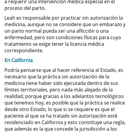
a requerir una intervención médica especial en el
proceso del parto.
Práctica No Autorizada de la
Medicina
Leah es responsable por practicar sin autorización la
medicina, aunque no se considere que un embarazo y
Delitos de Hurto
un parto normal pueda ser una aflicción o una
enfermedad, pero son condiciones físicas para cuyo
Hurto Mayor
tratamiento se exige tener la licencia médica
correspondiente.
Hurto Mayor de Auto
En California
Podría pensarse que al hacer referencia al Estado, es
Hurto Menor
necesario que la práctica sin autorización de la
medicina tiene haber sido ejecutada dentro de sus
Recepción de Propiedad
Robada
límites territoriales, pero nada más alejado de la
realidad, porque gracias a los adelantos tecnológicos
que tenemos hoy, es posible que la práctica se realice
Robo
desde otro Estado, lo que si se requiere es que el
paciente al que se ha tratado sin autorización esté
Robo de Caja Fuerte
residenciado en California y esto constituye una regla,
que además es la que concede la jurisdicción a los
Robo en Tiendas