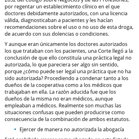
por regentar un establecimiento clínico en el que
doctores debidamente autorizados, con una licencia
Domestic Violence
válida, diagnosticaban a pacientes y les hacían
recomendaciones sobre el uso o no uso de esta droga,
Child Abuse
de acuerdo con sus dolencias o condiciones.
Child Abduction
Y aunque eran únicamente los doctores autorizados
los que trataban con los pacientes, una Corte llegó a la
conclusión de que ello constituía una práctica legal no
Child Endangerment
autorizada, lo que pareciera ser algo sin sentido,
porque ¿cómo puede ser legal una práctica que no ha
Child Neglect
sido autorizada? Procediendo a condenar tanto a los
dueños de la cooperativa como a los médicos que
Corporal Injury on a Spouse
trabajaban en ella. La razón aducida fue que los
dueños de la misma no eran médicos, aunque
Criminal Threats
empleaban a médicos. Realmente son muchas las
situaciones confusas que pueden producirse como
Domestic Battery
consecuencia de la combinación de ambos estatutos.
Ejercer de manera no autorizada la abogacía
Elder Abuse