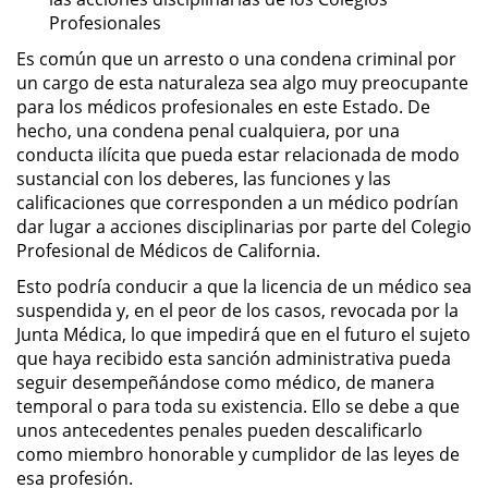
Profesionales
DUI Con Pasajeros Menores de
14 años
Es común que un arresto o una condena criminal por
un cargo de esta naturaleza sea algo muy preocupante
Leyes de DUI en el Estado de
para los médicos profesionales en este Estado. De
California
hecho, una condena penal cualquiera, por una
conducta ilícita que pueda estar relacionada de modo
Segunda Ofensa de DUI
sustancial con los deberes, las funciones y las
calificaciones que corresponden a un médico podrían
Tercera Ofensa de DUI
dar lugar a acciones disciplinarias por parte del Colegio
Profesional de Médicos de California.
Violencia Domestica
Esto podría conducir a que la licencia de un médico sea
suspendida y, en el peor de los casos, revocada por la
Abuso de Ancianos y Adultos
Junta Médica, lo que impedirá que en el futuro el sujeto
Dependientes
que haya recibido esta sanción administrativa pueda
seguir desempeñándose como médico, de manera
Acecho
temporal o para toda su existencia. Ello se debe a que
unos antecedentes penales pueden descalificarlo
Agresión Doméstica
como miembro honorable y cumplidor de las leyes de
esa profesión.