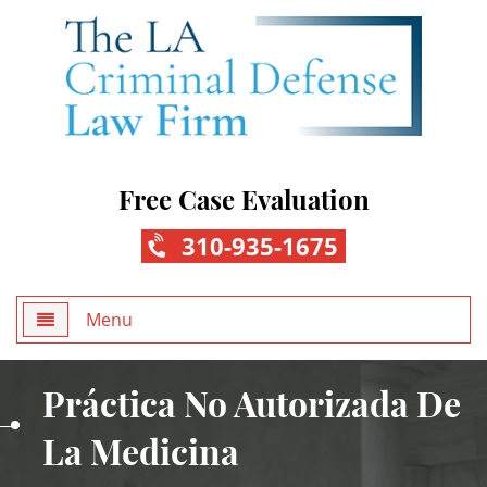
Free Case Evaluation
310-935-1675
Menu
Home
Práctica No Autorizada De
About Us
La Medicina
Practice Areas