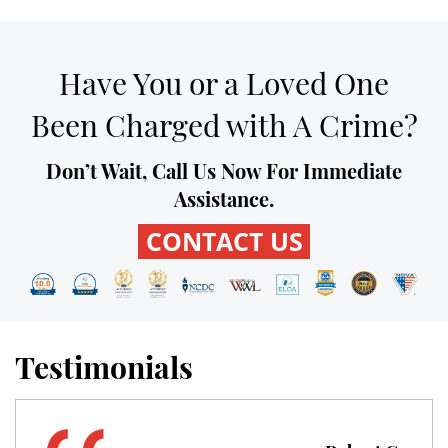
Expungement
Have You or a Loved One
Fraud Crimes
Been Charged with A Crime?
Check Fraud
Don’t Wait, Call Us Now For Immediate
Credit Card Fraud
Assistance.
CONTACT US
Gambling Fraud
Health Care Fraud
Insurance Fraud
Testimonials
Real Estate Fraud
Unemployment Insurance Fraud