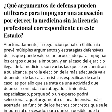
¿Qué argumentos de defensa pueden
Driving with a Suspended License
utilizarse para impugnar una acusación
por ejercer la medicina sin la licencia
Evading a Police Officer
profesional correspondiente en este
Hit and Run
Estado?
Vehicular Manslaughter
Afortunadamente, la regulación penal en California
prevé múltiples argumentos y estrategias defensivas
Drug Crimes
de las que puede valerse un procesado para impugnar
los cargos que se le imputan, y en el caso del ejercicio
ilegal de la medicina, son varias las que se encuentran
California Marijuana Laws
a su alcance, pero la elección de la más adecuada va a
depender de las características específicas de cada
Manufacturing Drugs
caso, es por ello que se trata de una actividad que
debe ser confiada a un abogado criminalista
Possession Of A Controlled
especializado, porque sólo un experto podrá
Substance
seleccionar aquel argumento o línea defensiva más
acertada, en función de los hechos concretos que se le
Possession of a Controlled
imputen al procesado, para que sea posible que la
Substance for Sale