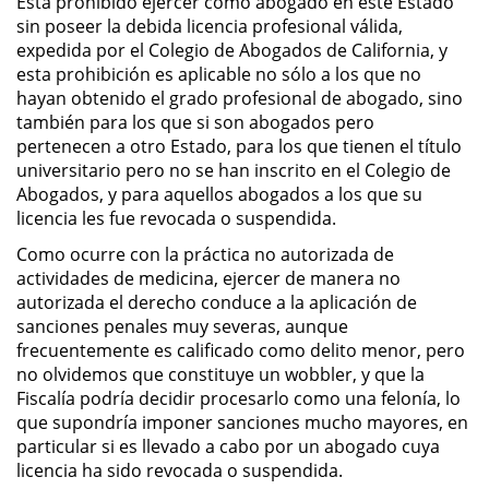
Está prohibido ejercer como abogado en este Estado
sin poseer la debida licencia profesional válida,
Permanent Restraining Order
expedida por el Colegio de Abogados de California, y
esta prohibición es aplicable no sólo a los que no
Posting Harmful Information on the
hayan obtenido el grado profesional de abogado, sino
Internet
también para los que si son abogados pero
pertenecen a otro Estado, para los que tienen el título
Restraining Orders
universitario pero no se han inscrito en el Colegio de
Abogados, y para aquellos abogados a los que su
Temporary Restraining Order
licencia les fue revocada o suspendida.
Como ocurre con la práctica no autorizada de
Revenge Porn
actividades de medicina, ejercer de manera no
autorizada el derecho conduce a la aplicación de
Stalking
sanciones penales muy severas, aunque
frecuentemente es calificado como delito menor, pero
Violation of a Restraining Order
no olvidemos que constituye un wobbler, y que la
Fiscalía podría decidir procesarlo como una felonía, lo
Driving Crimes
que supondría imponer sanciones mucho mayores, en
particular si es llevado a cabo por un abogado cuya
Carjacking
licencia ha sido revocada o suspendida.