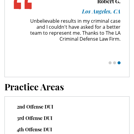
Robert G.
Unauthorized Practice of Medicine
Los Angeles, CA
Unbelievable results in my criminal case
Welfare Fraud
and I couldn't have asked for a better
team to represent me. Thanks to The LA
Workers' Compensation Fraud
Criminal Defense Law Firm.
Gun Offenses
Carrying A Concealed Firearm
Carrying A Loaded Firearm
Practice Areas
Firearm Sentencing Enhancements
2nd Offense DUI
Negligent Discharge Of A Firearm
3rd Offense DUI
Prohibited Weapons
4th Offense DUI