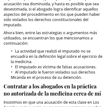
acusación sea disminuida, y hasta es posible que sea
desestimada, si el abogado logra identificar aquellos
Possession of Drug Paraphernalia
aspectos del procedimiento en los que pueden haber
sido violados los derechos constitucionales del
Possession of Marijuana for Sale
imputado.
Ahora bien, entre las estrategias o argumentos más
Possession of Methamphetamine
utilizados, se encuentran los que mencionamos a
continuación:
Pre-Trial Diversion for Drug Crimes
La actividad que realizó el imputado no se
encuadra en la definición legal sobre el ejercicio de
Prop 36
la medicina.
El imputado es víctima de falsas acusaciones.
Transportation for Sale of a
Controlled Substance
Al imputado le fueron violados sus derechos
Miranda en el proceso de su detención.
DUI
Contratar a los abogados en la práctica
no autorizada de la medicina cerca de mí
2nd Offense DUI
Insistimos en que una acusación de esta clase en Los
DMV Administrative Hearing