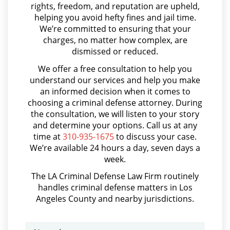
rights, freedom, and reputation are upheld,
Parental Rights in Juvenile Cases
Arson
helping you avoid hefty fines and jail time.
We’re committed to ensuring that your
Sealing Juvenile Records
Asalto y Agresión
charges, no matter how complex, are
dismissed or reduced.
Asalto con Arma Mortal
Senate Bill 439
We offer a free consultation to help you
Asalto Simple
understand our services and help you make
Sustained Juvenile Petitions
an informed decision when it comes to
Audiencia Administrativa del DMV
choosing a criminal defense attorney. During
Transfer Hearing
Audiencias de Transferencia
the consultation, we will listen to your story
and determine your options. Call us at any
Ward of the Court
Aumento de Sentencia por Armas de Fuego
time at
310-935-1675
to discuss your case.
We’re available 24 hours a day, seven days a
Aumento de Sentencia para Pandillas
Motorcycle Accident
week.
Audiencias De Disposición
The LA Criminal Defense Law Firm routinely
Motorcycle Accident Involving
handles criminal defense matters in Los
Uninsured Motorist
Audiencias De Detención
Angeles County and nearby jurisdictions.
Asalto con Químicos Cáusticos
POST CONVICTION MATTERS