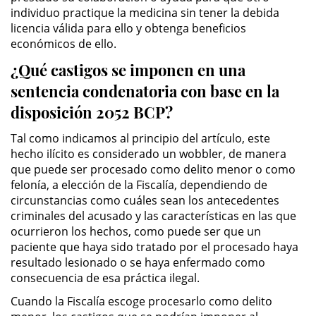
individuo practique la medicina sin tener la debida
licencia válida para ello y obtenga beneficios
Pornografía Infantil
económicos de ello.
Prostitución y Solicitación
¿Qué castigos se imponen en una
sentencia condenatoria con base en la
Delitos Violentos
disposición 2052 BCP?
Aumento de Sentencia para
Tal como indicamos al principio del artículo, este
Pandillas
hecho ilícito es considerado un wobbler, de manera
que puede ser procesado como delito menor o como
Disuadir a un Testigo
felonía, a elección de la Fiscalía, dependiendo de
circunstancias como cuáles sean los antecedentes
Homicidio
criminales del acusado y las características en las que
ocurrieron los hechos, como puede ser que un
Homicidio Involuntario
paciente que haya sido tratado por el procesado haya
resultado lesionado o se haya enfermado como
consecuencia de esa práctica ilegal.
Homicidio Voluntario
Cuando la Fiscalía escoge procesarlo como delito
Intento de Asesinato