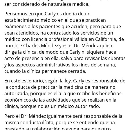
ser considerado de naturaleza médica.
Actos Lascivos con un Menor
Pensemos en que Carly es dueña de un
establecimiento médico en el que se practican
Agresión Sexual
exámenes a los pacientes que acuden, pero para que
sean atendidos, ha contratado los servicios de un
Conducta Lasciva
médico con licencia profesional válida en California, de
nombre Charles Méndez y es el Dr. Méndez quien
Copulación Oral Forzada
dirige la clínica, de modo que Carly ni siquiera hace
acto de presencia en ella, salvo para revisar las cuentas
Estupro
y los aspectos administrativos los fines de semana,
cuando la clínica permanece cerrada.
Exposición Indecente
En este escenario, según la ley, Carly es responsable de
la conducta de practicar la medicina de manera no
Merodear Para Cometer
autorizada, porque es ella la que recibe los beneficios
Prostitución
económicos de las actividades que se realizan en la
clínica, porque no es un médico autorizado.
Molestar a un Niño Menor de 18
Años
Pero el Dr. Méndez igualmente será responsable de la
misma conducta ilícita, porque se entiende que ha
prestado su colaboración o ayuda para que otro
Penetración Sexual Forzada