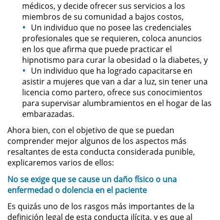
médicos, y decide ofrecer sus servicios a los
Evadir a un Oficial de Policía
miembros de su comunidad a bajos costos,
Un individuo que no posee las credenciales
Homicidio Vehicular
profesionales que se requieren, coloca anuncios
en los que afirma que puede practicar el
Robo de Auto
hipnotismo para curar la obesidad o la diabetes, y
Un individuo que ha logrado capacitarse en
Delitos de Cuello Blanco
asistir a mujeres que van a dar a luz, sin tener una
licencia como partero, ofrece sus conocimientos
Apropiación Indebida De
para supervisar alumbramientos en el hogar de las
Fondos Públicos
embarazadas.
Ahora bien, con el objetivo de que se puedan
Falsificación
comprender mejor algunos de los aspectos más
resaltantes de esta conducta considerada punible,
Falsificación o Alteración de una
explicaremos varios de ellos:
Prescripción Médica
No se exige que se cause un daño físico o una
Malversación de Fondos
enfermedad o dolencia en el paciente
Es quizás uno de los rasgos más importantes de la
Presentación de Documentos
definición legal de esta conducta ilícita, y es que al
Falsos