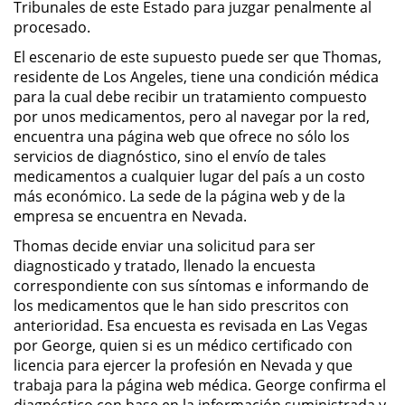
Tribunales de este Estado para juzgar penalmente al
procesado.
Robo PC 459
El escenario de este supuesto puede ser que Thomas,
residente de Los Angeles, tiene una condición médica
Delincuencia Juvenil
para la cual debe recibir un tratamiento compuesto
por unos medicamentos, pero al navegar por la red,
Audiencias de Detención
encuentra una página web que ofrece no sólo los
servicios de diagnóstico, sino el envío de tales
Audiencias de Transferencia
medicamentos a cualquier lugar del país a un costo
más económico. La sede de la página web y de la
Audiencias de Disposición
empresa se encuentra en Nevada.
Thomas decide enviar una solicitud para ser
Derechos de los Padres en
diagnosticado y tratado, llenado la encuesta
Casos Juveniles
correspondiente con sus síntomas e informando de
los medicamentos que le han sido prescritos con
Desviación Informal Juvenil
anterioridad. Esa encuesta es revisada en Las Vegas
por George, quien si es un médico certificado con
Delitos por los cuales un Menor
licencia para ejercer la profesión en Nevada y que
puede ser Juzgado como Adulto
trabaja para la página web médica. George confirma el