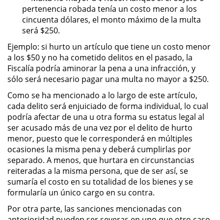
pertenencia robada tenía un costo menor a los
cincuenta dólares, el monto máximo de la multa
Pornografía Infantil
será $250.
Prostitución y Solicitación
Ejemplo: si hurto un artículo que tiene un costo menor
a los $50 y no ha cometido delitos en el pasado, la
Fiscalía podría aminorar la pena a una infracción, y
Delitos Violentos
sólo será necesario pagar una multa no mayor a $250.
Aumento de Sentencia para
Como se ha mencionado a lo largo de este artículo,
Pandillas
cada delito será enjuiciado de forma individual, lo cual
podría afectar de una u otra forma su estatus legal al
Disuadir a un Testigo
ser acusado más de una vez por el delito de hurto
menor, puesto que le corresponderá en múltiples
Homicidio
ocasiones la misma pena y deberá cumplirlas por
separado. A menos, que hurtara en circunstancias
reiteradas a la misma persona, que de ser así, se
Homicidio Involuntario
sumaría el costo en su totalidad de los bienes y se
formularía un único cargo en su contra.
Homicidio Voluntario
Por otra parte, las sanciones mencionadas con
Intento de Asesinato
anterioridad pueden ser severas en uno que otro caso.