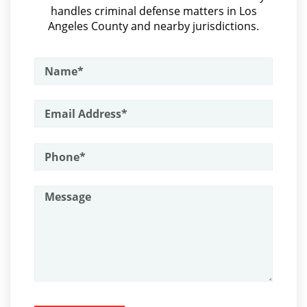
Parental Rights in Juvenile Cases
handles criminal defense matters in Los
Audiencias De Detención
Angeles County and nearby jurisdictions.
Sealing Juvenile Records
Asalto con Químicos Cáusticos
Asalto Contra un Funcionario Público
Senate Bill 439
Assault & Battery
Sustained Juvenile Petitions
Armas Prohibidas en California
Transfer Hearing
Assault on A Public Official
Assault with A Deadly Weapon
Ward of the Court
Attempted Murder
Motorcycle Accident
Battery On A Peace Officer
Motorcycle Accident Involving
Uninsured Motorist
Battery With Serious Bodily Injury
Burglary
POST CONVICTION MATTERS
Burglary Of A Safe Or Vault