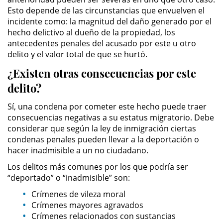
Esto depende de las circunstancias que envuelven el
incidente como: la magnitud del daño generado por el
Secuestro
hecho delictivo al dueño de la propiedad, los
antecedentes penales del acusado por este u otro
DUI
delito y el valor total de que se hurtó.
Audiencia Administrativa del
¿Existen otras consecuencias por este
DMV
delito?
Cuarta Ofensa de DUI
Sí, una condena por cometer este hecho puede traer
consecuencias negativas a su estatus migratorio. Debe
Conducción Imprudente con
considerar que según la ley de inmigración ciertas
Presencia de Alcohol
condenas penales pueden llevar a la deportación o
hacer inadmisible a un no ciudadano.
Conducción Imprudente sin la
Presencia del Alcohol
Los delitos más comunes por los que podría ser
“deportado” o “inadmisible” son:
DUI Causando Lesiones
Crímenes de vileza moral
Crímenes mayores agravados
DUI en Menores de Edad
Crímenes relacionados con sustancias