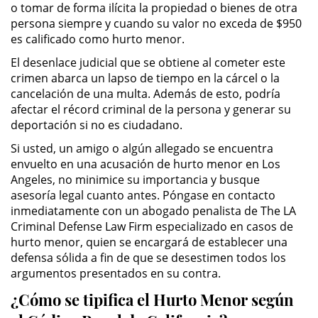
o tomar de forma ilícita la propiedad o bienes de otra
persona siempre y cuando su valor no exceda de $950
ALTERNATIVE SENTENCING
es calificado como hurto menor.
El desenlace judicial que se obtiene al cometer este
Military Diversion
crimen abarca un lapso de tiempo en la cárcel o la
cancelación de una multa. Además de esto, podría
Áreas de Practica
afectar el récord criminal de la persona y generar su
deportación si no es ciudadano.
Asalto y Agresión
Si usted, un amigo o algún allegado se encuentra
envuelto en una acusación de hurto menor en Los
Agresión Agravada
Angeles, no minimice su importancia y busque
asesoría legal cuanto antes. Póngase en contacto
Agresión Contra un Agente del
inmediatamente con un abogado penalista de The LA
Orden Público
Criminal Defense Law Firm especializado en casos de
hurto menor, quien se encargará de establecer una
Asalto con Arma Mortal
defensa sólida a fin de que se desestimen todos los
argumentos presentados en su contra.
Asalto con Químicos Cáusticos
¿Cómo se tipifica el Hurto Menor según
Asalto Contra un Funcionario