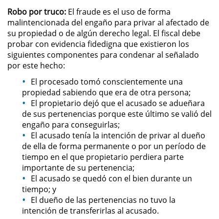
Evadir a un Oficial de Policía
Robo por truco:
El fraude es el uso de forma
malintencionada del engaño para privar al afectado de
Homicidio Vehicular
su propiedad o de algún derecho legal. El fiscal debe
probar con evidencia fidedigna que existieron los
Robo de Auto
siguientes componentes para condenar al señalado
por este hecho:
Delitos de Cuello Blanco
El procesado tomó conscientemente una
propiedad sabiendo que era de otra persona;
Apropiación Indebida De
El propietario dejó que el acusado se adueñara
Fondos Públicos
de sus pertenencias porque este último se valió del
engaño para conseguirlas;
Falsificación
El acusado tenía la intención de privar al dueño
de ella de forma permanente o por un período de
Falsificación o Alteración de una
tiempo en el que propietario perdiera parte
Prescripción Médica
importante de su pertenencia;
El acusado se quedó con el bien durante un
Malversación de Fondos
tiempo; y
El dueño de las pertenencias no tuvo la
Presentación de Documentos
intención de transferirlas al acusado.
Falsos