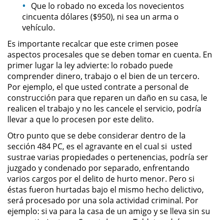
Que lo robado no exceda los novecientos
Sello de Registros de Arresto
cincuenta dólares ($950), ni sea un arma o
vehículo.
Violación de la Libertad
Condicional
Es importante recalcar que este crimen posee
aspectos procesales que se deben tomar en cuenta. En
Delitos Contra la Propiedad
primer lugar la ley advierte: lo robado puede
comprender dinero, trabajo o el bien de un tercero.
Dañar Líneas Telefónicas,
Por ejemplo, el que usted contrate a personal de
Eléctricas o de Servicios
construcción para que reparen un daño en su casa, le
Públicos
realicen el trabajo y no les cancele el servicio, podría
llevar a que lo procesen por este delito.
Incendio Provocado
Otro punto que se debe considerar dentro de la
sección 484 PC, es el agravante en el cual si usted
Invasión Agravada de Propiedad
Ajena
sustrae varias propiedades o pertenencias, podría ser
juzgado y condenado por separado, enfrentando
varios cargos por el delito de hurto menor. Pero si
Invasión de Propiedad Ajena
éstas fueron hurtadas bajo el mismo hecho delictivo,
será procesado por una sola actividad criminal. Por
Vandalismo
ejemplo: si va para la casa de un amigo y se lleva sin su