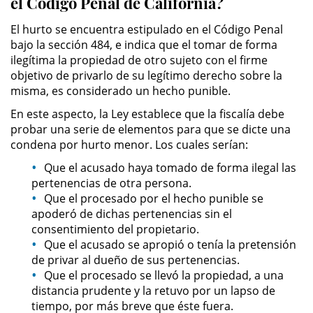
el Código Penal de California?
Público
El hurto se encuentra estipulado en el Código Penal
Asalto Simple
bajo la sección 484, e indica que el tomar de forma
ilegítima la propiedad de otro sujeto con el firme
objetivo de privarlo de su legítimo derecho sobre la
Asuntos Posteriores a la Condena
misma, es considerado un hecho punible.
Anulando o Rechazando una
En este aspecto, la Ley establece que la fiscalía debe
Condena
probar una serie de elementos para que se dicte una
condena por hurto menor. Los cuales serían:
Certificado de Rehabilitación
Que el acusado haya tomado de forma ilegal las
pertenencias de otra persona.
Eliminación de Antecedentes
Que el procesado por el hecho punible se
Penales
apoderó de dichas pertenencias sin el
consentimiento del propietario.
Libertad condicional bajo
palabra
Que el acusado se apropió o tenía la pretensión
de privar al dueño de sus pertenencias.
Que el procesado se llevó la propiedad, a una
Petición para Anular una
Condena por Asesinato
distancia prudente y la retuvo por un lapso de
tiempo, por más breve que éste fuera.