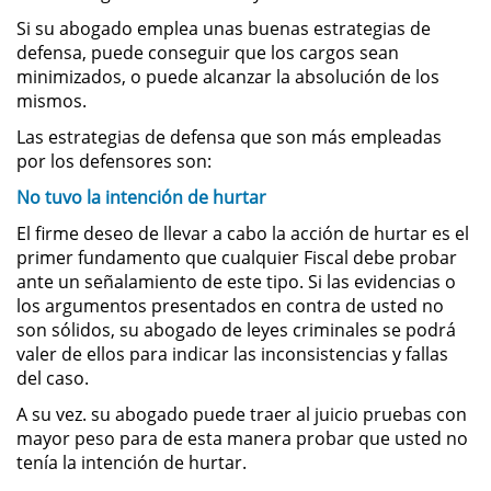
Si su abogado emplea unas buenas estrategias de
Sustracción de Menores
defensa, puede conseguir que los cargos sean
minimizados, o puede alcanzar la absolución de los
mismos.
Violación de una Orden de
Restricción
Las estrategias de defensa que son más empleadas
por los defensores son:
Assault & Battery
No tuvo la intención de hurtar
Assault on a Public Official
El firme deseo de llevar a cabo la acción de hurtar es el
primer fundamento que cualquier Fiscal debe probar
Assault with a Deadly Weapon
ante un señalamiento de este tipo. Si las evidencias o
los argumentos presentados en contra de usted no
Battery On A Peace Officer
son sólidos, su abogado de leyes criminales se podrá
valer de ellos para indicar las inconsistencias y fallas
del caso.
Battery with Serious Bodily Injury
A su vez. su abogado puede traer al juicio pruebas con
Simple Assault
mayor peso para de esta manera probar que usted no
tenía la intención de hurtar.
Simple Battery