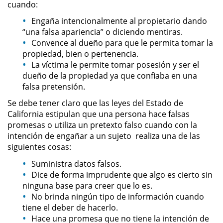
cuando:
Posesión De Parafernalia De
Engaña intencionalmente al propietario dando
Drogas
“una falsa apariencia” o diciendo mentiras.
Convence al dueño para que le permita tomar la
Posesión De Una Sustancia
propiedad, bien o pertenencia.
Controlada Para La Venta
La víctima le permite tomar posesión y ser el
dueño de la propiedad ya que confiaba en una
Posesión De Metanfetamina
falsa pretensión.
Posesión de Marihuana para la
Se debe tener claro que las leyes del Estado de
Venta
California estipulan que una persona hace falsas
promesas o utiliza un pretexto falso cuando con la
El Programa de Desviación
intención de engañar a un sujeto realiza una de las
Previo al Juicio PC 1000
siguientes cosas:
Suministra datos falsos.
Transporte De Una Sustancia
Controlada Para La Venta
Dice de forma imprudente que algo es cierto sin
ninguna base para creer que lo es.
No brinda ningún tipo de información cuando
Delitos de Fraude
tiene el deber de hacerlo.
Hace una promesa que no tiene la intención de
Fraude a Programas de