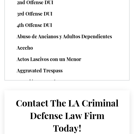
2nd Offense DUI
Unauthorized Practice of Medicine
3rd Offense DUI
Welfare Fraud
4th Offense DUI
Abuso de Ancianos y Adultos Dependientes
Workers' Compensation Fraud
Acecho
Gun Offenses
Actos Lascivos con un Menor
Carrying A Concealed Firearm
Aggravated Trespass
Carrying A Loaded Firearm
Agresión Agravada
Agresión Contra un Agente del Orden Público
Firearm Sentencing Enhancements
Contact The LA Criminal
Agresión Doméstica
Negligent Discharge Of A Firearm
Defense Law Firm
Agresión Sexual
Prohibited Weapons
Today!
Amenazas Criminales