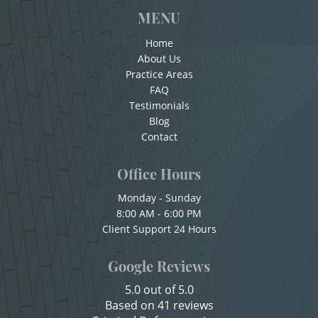
Conducta Lasciva
MENU
Child Pornography
Corporal Injury on a Spouse
Home
Forcible Sexual Penetration
Copulación Oral Forzada
About Us
Practice Areas
Cuarta Ofensa De DUI
Indecent Exposure
FAQ
Testimonials
Check Fraud
Blog
Lewd Acts with a Minor
Chocar y Huir
Contact
Lewd Conduct
Child Abuse
Office Hours
Child Abduction
Loitering To Commit Prostitution
Monday - Sunday
8:00 AM - 6:00 PM
Child Endangerment
Oral Copulation by Force/Fear
Client Support 24 Hours
Child Neglect
Prostitution & Solicitation
Google Reviews
Child Pornography
5.0 out of 5.0
Rape
Credit Card Fraud
Based on 41 reviews