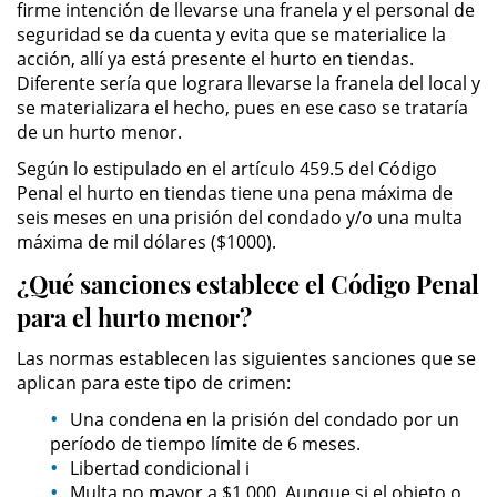
firme intención de llevarse una franela y el personal de
Actos Lascivos con un Menor
seguridad se da cuenta y evita que se materialice la
acción, allí ya está presente el hurto en tiendas.
Diferente sería que lograra llevarse la franela del local y
Agresión Sexual
se materializara el hecho, pues en ese caso se trataría
de un hurto menor.
Conducta Lasciva
Según lo estipulado en el artículo 459.5 del Código
Copulación Oral Forzada
Penal el hurto en tiendas tiene una pena máxima de
seis meses en una prisión del condado y/o una multa
máxima de mil dólares ($1000).
Estupro
¿Qué sanciones establece el Código Penal
Exposición Indecente
para el hurto menor?
Merodear Para Cometer
Las normas establecen las siguientes sanciones que se
Prostitución
aplican para este tipo de crimen:
Una condena en la prisión del condado por un
Molestar a un Niño Menor de 18
Años
período de tiempo límite de 6 meses.
Libertad condicional i
Multa no mayor a $1.000. Aunque si el objeto o
Penetración Sexual Forzada