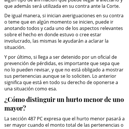
que además será utilizada en su contra ante la Corte.
Práctica No Autorizada de la
Medicina
De igual manera, si inician averiguaciones en su contra
o teme que en algún momento se inicien, puede ir
Delitos de Hurto
anotando todos y cada uno de los aspectos relevantes
sobre el hecho en donde estuvo o cree estar
Hurto Mayor
involucrado, las mismas le ayudarán a aclarar la
situación.
Hurto Mayor de Auto
Y por último, si llega a ser detenido por un oficial de
prevención de pérdidas, es importante que sepa que
Hurto Menor
no lo pueden revisar, y que no está obligado a mostrar
sus pertenencias aunque se lo soliciten. Lo anterior
Recepción de Propiedad
significa que está en todo su derecho de oponerse a
Robada
una situación como esa.
¿Cómo distinguir un hurto menor de uno
Robo
mayor?
Robo de Caja Fuerte
La sección 487 PC expresa que el hurto menor pasará a
ser mayor cuando el monto total de las pertenencias o
Robo en Tiendas