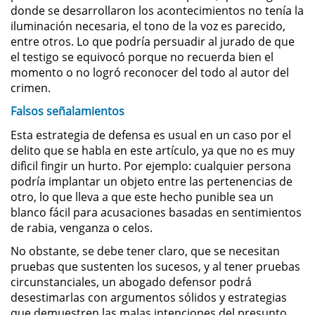
donde se desarrollaron los acontecimientos no tenía la
Driving with a Suspended License
iluminación necesaria, el tono de la voz es parecido,
entre otros. Lo que podría persuadir al jurado de que
Evading a Police Officer
el testigo se equivocó porque no recuerda bien el
momento o no logró reconocer del todo al autor del
Hit and Run
crimen.
Falsos señalamientos
Vehicular Manslaughter
Esta estrategia de defensa es usual en un caso por el
delito que se habla en este artículo, ya que no es muy
Drug Crimes
difìcil fingir un hurto. Por ejemplo: cualquier persona
podría implantar un objeto entre las pertenencias de
California Marijuana Laws
otro, lo que lleva a que este hecho punible sea un
blanco fácil para acusaciones basadas en sentimientos
Manufacturing Drugs
de rabia, venganza o celos.
No obstante, se debe tener claro, que se necesitan
Possession Of A Controlled
pruebas que sustenten los sucesos, y al tener pruebas
Substance
circunstanciales, un abogado defensor podrá
desestimarlas con argumentos sólidos y estrategias
Possession of a Controlled
que demuestren las malas intenciones del presunto
Substance for Sale