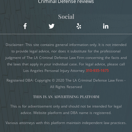
Criminal Defense reviews
Criminal Threats
Sexual Battery
Domestic Battery
Social
Statutory Rape
Damaging Phone, Electrical Or Utility Lines
Theft Crimes
Dañar Líneas Telefónicas, Eléctricas o de
Disclaimer: This site contains general information only. It is not intended
Burglary
Servicios Públicos
to provide legal advice, nor does it substitute for the professional
judgment of The LA Criminal Defense Law Firm concerning the facts and
Delitos Contra la Propiedad
Burglary of a Safe or Vault
the laws that apply in your individual case. For legal advice, please call
Delitos De Armas
Los Angeles Personal Injury Attorney
310-935-1675
Grand Theft
Registered DBA: Copyright © 2020 The LA Criminal Defense Law Firm -
Delitos de Conducción
All Rights Reserved
Grand Theft Auto
Delitos De Cuello Blanco
THIS IS AN ADVERTISING PLATFORM
Petty Theft
Delitos De Drogas
This is for advertisement only and should not be intended for legal
advice. Website platform and DBA name is registered.
Delitos De Fraude
Receiving Stolen Property
Various attorneys with this platform maintain independent law practices.
Delitos de Hurto
Robbery