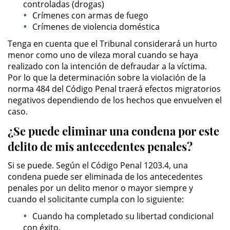
controladas (drogas)
DUI Con Pasajeros Menores de
Crímenes con armas de fuego
14 años
Crímenes de violencia doméstica
Tenga en cuenta que el Tribunal considerará un hurto
Leyes de DUI en el Estado de
menor como uno de vileza moral cuando se haya
California
realizado con la intención de defraudar a la víctima.
Por lo que la determinación sobre la violación de la
Segunda Ofensa de DUI
norma 484 del Código Penal traerá efectos migratorios
negativos dependiendo de los hechos que envuelven el
Tercera Ofensa de DUI
caso.
¿Se puede eliminar una condena por este
Violencia Domestica
delito de mis antecedentes penales?
Abuso de Ancianos y Adultos
Dependientes
Si se puede. Según el Código Penal 1203.4, una
condena puede ser eliminada de los antecedentes
Acecho
penales por un delito menor o mayor siempre y
cuando el solicitante cumpla con lo siguiente:
Agresión Doméstica
Cuando ha completado su libertad condicional
con éxito,