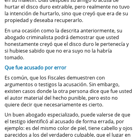
en su maletín. Días después su amigo lo acusa de
hurtar el disco duro extraible, pero realmente no tuvo
Permanent Restraining Order
la intención de hurtarlo, sino que creyó que era de su
propiedad y deseaba recuperarlo.
Posting Harmful Information on the
Internet
En una ocasión como la descrita anteriormente, su
abogado criminalista podrá demostrar que usted
Restraining Orders
honestamente creyó que el disco duro le pertenecía y
si hubiese sabido que no era suyo no la habría
tomado.
Temporary Restraining Order
Que fue acusado por error
Revenge Porn
Es común, que los Fiscales demuestren con
argumentos o testigos la acusación. Sin embargo,
Stalking
existen casos donde la otra persona dice que fue usted
el autor material del hecho punible, pero esto no
Violation of a Restraining Order
quiere decir que necesariamente es cierto.
Un buen abogado especializado, puede valerse de que
Driving Crimes
el testigo identificó al acusado de forma errada, por
ejemplo: es del mismo color de piel, tiene cabello y ojos
Carjacking
parecidos a los del verdadero culpable, que el lugar en