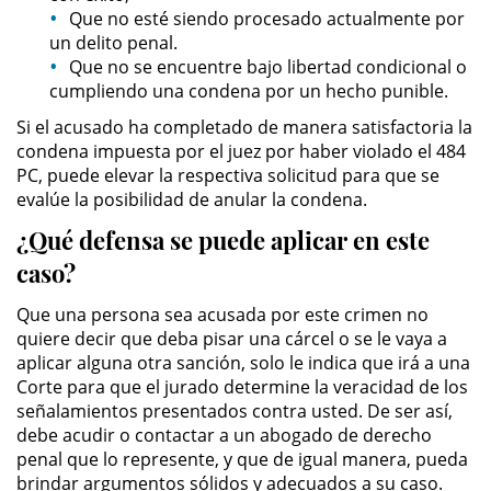
Amenazas Criminales
Que no esté siendo procesado actualmente por
un delito penal.
Que no se encuentre bajo libertad condicional o
Lesión Corporal a un Cónyuge
cumpliendo una condena por un hecho punible.
Negligencia Infantil
Si el acusado ha completado de manera satisfactoria la
condena impuesta por el juez por haber violado el 484
Orden de Protección de
PC, puede elevar la respectiva solicitud para que se
Emergencia
evalúe la posibilidad de anular la condena.
¿Qué defensa se puede aplicar en este
Orden de Restricción
Permanente
caso?
Órdenes de Restricción
Que una persona sea acusada por este crimen no
quiere decir que deba pisar una cárcel o se le vaya a
aplicar alguna otra sanción, solo le indica que irá a una
Orden de Restricción Temporal
Corte para que el jurado determine la veracidad de los
señalamientos presentados contra usted. De ser así,
Porno Venganza
debe acudir o contactar a un abogado de derecho
penal que lo represente, y que de igual manera, pueda
Publicar Información Dañina en
brindar argumentos sólidos y adecuados a su caso.
Internet