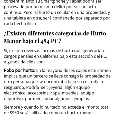
consentimiento su Smartphone y Tablet podrá ser
Delitos de Armas
procesado por un mismo delito por ser un acto
continuo. Pero, sí hurtó un celular en una propiedad, y
Armas Prohibidas en California
una tableta en otra, será condenado por separado por
cada hecho ilícito.
Aumento de Sentencia por
Armas de Fuego
¿Existen diferentes categorías de Hurto
Menor bajo el 484 PC?
Descarga Negligente de un
Arma de Fuego
Sí, existen diversas formas de hurto que generarían
cargos penales en California bajo esta sección del PC.
Portar un Arma de Fuego
Algunos de ellos son:
Cargada
Robo por hurto:
En la mayoría de los casos este crimen
implica que un tercero se lleve consigo la propiedad de
Delitos de Conducción
otra persona que se encontraba bajo su custodia o
resguardo. Podría ser: joyería, algún equipo
Chocar y Huir
electrónico, accesorios, ropa, muebles, equipo
deportivo, por mencionar algunos ejemplos.
Conducir con la Licencia
Suspendida
Siempre y cuando lo hurtado no exceda el monto total
de $950 será calificado como un hurto menor.