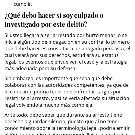
cumplir.
Asistencia
¿Qué debo hacer si soy culpado o
Fraude al Sistema de Salud
investigado por este delito?
Fraude con Cheques
Si usted llegará a ser arrestado por hurto menor, o se
inicia algún tipo de indagación en su contra, lo primero
Fraude Inmobiliario
que debe hacer es consultar a un abogado penalista, el
cual velará por sus derechos, estudiará su estatus
legal, los eventos que envuelven el caso y la estrategia
Fraude de Juego
más adecuada para su defensa.
Fraude a la Compensación a los
Sin embargo, es importante que sepa que debe
Trabajadores
colaborar con las autoridades competentes, ya que de
lo contrario, podría tener que enfrentar cargos por
Fraude de Seguro de Auto
resistirse al arresto, y así se vería afectada su situación
legal volviéndola mucho más compleja.
Fraude del Seguro de
Desempleo
Ante todo, debe saber que durante su arresto tiene
derecho a guardar silencio, puesto que al no tener
conocimiento sobre la terminología legal, podría emitir
Fraude de Tarjetas de Crédito
algún tipo de afirmación que puede llegar a afectarlo y