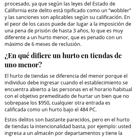
procesado, ya que según las leyes del Estado de
División de Justicia Juvenil
California este delito está tipificado como un “wobbler”
y las sanciones son aplicables según su calificación. En
La Ley de los Tres Delitos y
Fuera
el peor de los casos puede dar lugar a la imposición de
una pena de prisión de hasta 3 años, lo que es muy
diferente a un hurto menor, que es penado con un
Libertad Condicional para
Menores
máximo de 6 meses de reclusión.
¿En qué difiere un hurto en tiendas de
Petición Aceptada
uno menor?
Proyecto de Ley del Senado 439
El hurto de tiendas se diferencia del menor porque el
individuo debe ingresar cuando el establecimiento se
Sello de Registros de Menores
encuentra abierto a las personas en el horario habitual
con el objetivo premeditado de hurtar un bien que no
Tutela de los Tribunales
sobrepase los $950, cualquier otra entrada es
calificada como un hurto bajo el 484 PC.
Tribunal de Delincuencia Juvenil
Estos delitos son bastante parecidos, pero en el hurto
de tiendas la intencionalidad basta, por ejemplo: usted
Delitos Sexuales
ingresa a un almacén por departamentos y tiene la