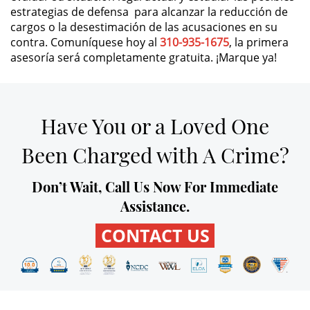
estrategias de defensa para alcanzar la reducción de
cargos o la desestimación de las acusaciones en su
DUI Causing Injury
contra. Comuníquese hoy al
310-935-1675
, la primera
asesoría será completamente gratuita. ¡Marque ya!
DUI Laws In The State Of California
Driving Under the Influence of a
Drug (DUID)
Have You or a Loved One
Dry Reckless
Been Charged with A Crime?
DUI With A Passenger Under 14
Don’t Wait, Call Us Now For Immediate
Assistance.
Underage DUI
CONTACT US
Wet Reckless
3rd Offense DUI
4th Offense DUI