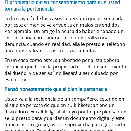
El propietario dio su consentimiento para que usted
tomara la pertenencia
Domestic Violence
En la mayoría de los casos la persona que es señalada
por este crimen se ve envuelta en malos entendidos.
Child Abuse
Por ejemplo: Un amigo lo acusa de haberle robado un
celular a una compañera por lo que realiza una
Child Abduction
denuncia, cuando en realidad, ella le prestó el teléfono
para que realizara unas cuantas llamadas.
Child Endangerment
En un caso como este, su abogado penalista deberá
certificar que tomó la propiedad con el consentimiento
Child Neglect
del dueño, y de ser así, no llegará a ser culpado por
este crimen.
Corporal Injury on a Spouse
Pensó honestamente que el bien le pertenecía
Criminal Threats
Usted va a la residencia de un compañero, estando en
el sitio se percata de que en su biblioteca tiene un
Domestic Battery
disco duro extraible igual al suyo por lo que piensa que
se lo prestó para guardar un documento digital y este
nunca se lo regresó, así que aprovecha para guardarlo
Elder Abuse