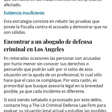
afectado.
Possession of Drug Paraphernalia
Evidencia insuficiente
Esta estrategia consiste en rebatir las pruebas que
Possession of Marijuana for Sale
posee la Fiscalía contra el acusado y demostrar que no
son sólidas.
Possession of Methamphetamine
Encontrar a un abogado de defensa
Pre-Trial Diversion for Drug Crimes
criminal en Los Angeles
En reiteradas ocasiones las personas son acusadas
Prop 36
por hurto menor sin conocer sus derechos o
pensando que podrán salir por sí solos de esta
Transportation for Sale of a
situación sin la ayuda de un profesional, lo cual sólo
Controlled Substance
hace que el caso se complique. Por esta razón, es
primordial que busque asesoría legal en la brevedad
DUI
posible, ya que cada incidente es diferente.
2nd Offense DUI
Si está siendo señalado o procesado por este delito,
contacte hoy a The LA Criminal Defense Law Firm para
evaluar su situación legal actual y estudiar las posibles
DMV Administrative Hearing