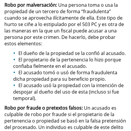
Robo por malversación:
Una persona toma o usa la
propiedad de un tercero de forma “fraudulenta”
Robo de Identidad
cuando se aprovecha ilícitamente de ella. Este tipo de
hurto se ciñe a lo estipulado por el 503 PC y es otra de
Delitos De Drogas
las maneras en la que un fiscal puede acusar a una
persona por este crimen. De hacerlo, debe probar
Conducir Bajo la Influencia de
estos elementos:
Drogas - DUID
El dueño de la propiedad se la confió al acusado.
El propietario de la pertenencia lo hizo porque
Fabricación de Drogas
confiaba fielmente en el acusado.
El acusado tomó o usó de forma fraudulenta
Leyes sobre Marihuana en
California
dicha propiedad para su beneficio propio.
El acusado usó la propiedad con la intención de
despojar al dueño del uso de esta (incluso si fue
Posesión de Marihuana
temporal).
Posesión de Sustancias
Robo por fraude o pretextos falsos:
Un acusado es
Controladas
culpable de robo por fraude si el propietario de la
pertenencia o propiedad se basó en la falsa pretensión
Proposición 36
del procesado. Un individuo es culpable de este delito