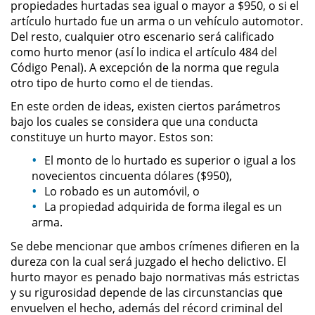
propiedades hurtadas sea igual o mayor a $950, o si el
artículo hurtado fue un arma o un vehículo automotor.
Robo PC 459
Del resto, cualquier otro escenario será calificado
como hurto menor (así lo indica el artículo 484 del
Delincuencia Juvenil
Código Penal). A excepción de la norma que regula
otro tipo de hurto como el de tiendas.
Audiencias de Detención
En este orden de ideas, existen ciertos parámetros
bajo los cuales se considera que una conducta
Audiencias de Transferencia
constituye un hurto mayor. Estos son:
El monto de lo hurtado es superior o igual a los
Audiencias de Disposición
novecientos cincuenta dólares ($950),
Lo robado es un automóvil, o
Derechos de los Padres en
La propiedad adquirida de forma ilegal es un
Casos Juveniles
arma.
Desviación Informal Juvenil
Se debe mencionar que ambos crímenes difieren en la
dureza con la cual será juzgado el hecho delictivo. El
hurto mayor es penado bajo normativas más estrictas
Delitos por los cuales un Menor
puede ser Juzgado como Adulto
y su rigurosidad depende de las circunstancias que
envuelven el hecho, además del récord criminal del