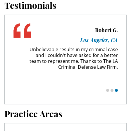
Testimonials
Expungement
Fraud Crimes
Robert G.
Los Angeles, CA
Check Fraud
Unbelievable results in my criminal case
and I couldn't have asked for a better
Credit Card Fraud
team to represent me. Thanks to The LA
Criminal Defense Law Firm.
Gambling Fraud
Health Care Fraud
Insurance Fraud
Practice Areas
Real Estate Fraud
Unemployment Insurance Fraud