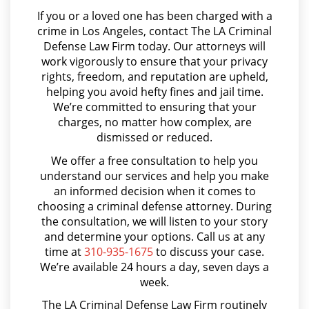
Juvenile Delinquency
Annoying or Molesting a Child Under 18
If you or a loved one has been charged with a
crime in Los Angeles, contact The LA Criminal
Anulando o Rechazando una Condena
Division of Juvenile Justice
Defense Law Firm today. Our attorneys will
work vigorously to ensure that your privacy
Apropiación Indebida De Fondos Públicos
Juvenile Delinquency Court
rights, freedom, and reputation are upheld,
Arson
helping you avoid hefty fines and jail time.
We’re committed to ensuring that your
Juvenile Detention Hearings
Asalto y Agresión
charges, no matter how complex, are
dismissed or reduced.
Juvenile Disposition Hearings
Asalto con Arma Mortal
We offer a free consultation to help you
Asalto Simple
Juvenile Informal Diversion
understand our services and help you make
an informed decision when it comes to
Audiencia Administrativa del DMV
choosing a criminal defense attorney. During
Juvenile Probation
Audiencias de Transferencia
the consultation, we will listen to your story
and determine your options. Call us at any
Juvenile Three Strikes Law
Aumento de Sentencia por Armas de Fuego
time at
310-935-1675
to discuss your case.
We’re available 24 hours a day, seven days a
Aumento de Sentencia para Pandillas
Offenses Minors Can Be Tried As
week.
Adults
Audiencias De Disposición
The LA Criminal Defense Law Firm routinely