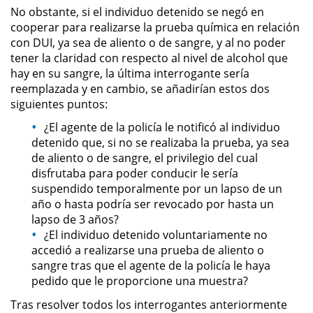
División de Justicia Juvenil
No obstante, si el individuo detenido se negó en
cooperar para realizarse la prueba química en relación
La Ley de los Tres Delitos y
con DUI, ya sea de aliento o de sangre, y al no poder
Fuera
tener la claridad con respecto al nivel de alcohol que
hay en su sangre, la última interrogante sería
Libertad Condicional para
reemplazada y en cambio, se añadirían estos dos
Menores
siguientes puntos:
¿El agente de la policía le notificó al individuo
Petición Aceptada
detenido que, si no se realizaba la prueba, ya sea
de aliento o de sangre, el privilegio del cual
Proyecto de Ley del Senado 439
disfrutaba para poder conducir le sería
suspendido temporalmente por un lapso de un
Sello de Registros de Menores
año o hasta podría ser revocado por hasta un
lapso de 3 años?
Tutela de los Tribunales
¿El individuo detenido voluntariamente no
accedió a realizarse una prueba de aliento o
sangre tras que el agente de la policía le haya
Tribunal de Delincuencia Juvenil
pedido que le proporcione una muestra?
Delitos Sexuales
Tras resolver todos los interrogantes anteriormente