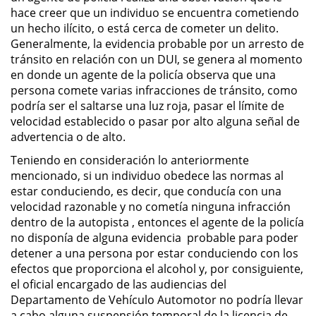
Amenazas Criminales
hace creer que un individuo se encuentra cometiendo
un hecho ilícito, o está cerca de cometer un delito.
Lesión Corporal a un Cónyuge
Generalmente, la evidencia probable por un arresto de
tránsito en relación con un DUI, se genera al momento
en donde un agente de la policía observa que una
Negligencia Infantil
persona comete varias infracciones de tránsito, como
podría ser el saltarse una luz roja, pasar el límite de
Orden de Protección de
velocidad establecido o pasar por alto alguna señal de
Emergencia
advertencia o de alto.
Orden de Restricción
Teniendo en consideración lo anteriormente
Permanente
mencionado, si un individuo obedece las normas al
estar conduciendo, es decir, que conducía con una
Órdenes de Restricción
velocidad razonable y no cometía ninguna infracción
dentro de la autopista , entonces el agente de la policía
Orden de Restricción Temporal
no disponía de alguna evidencia probable para poder
detener a una persona por estar conduciendo con los
efectos que proporciona el alcohol y, por consiguiente,
Porno Venganza
el oficial encargado de las audiencias del
Departamento de Vehículo Automotor no podría llevar
Publicar Información Dañina en
Internet
a cabo alguna suspensión temporal de la licencia de