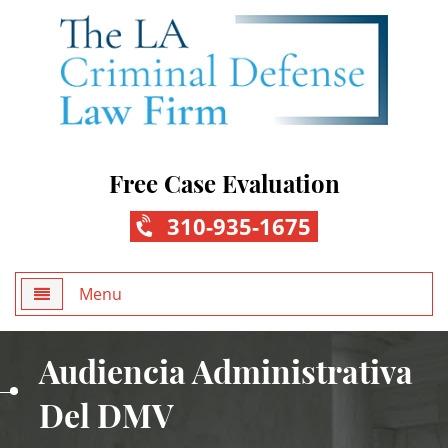
Free Case Evaluation
310-935-1675
Menu
Home
Audiencia Administrativa
About Us
Del DMV
Practice Areas