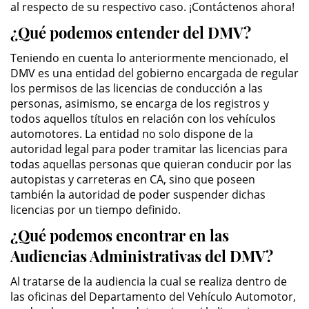
al respecto de su respectivo caso. ¡Contáctenos ahora!
Delitos de Armas
¿Qué podemos entender del DMV?
Armas Prohibidas en California
Teniendo en cuenta lo anteriormente mencionado, el
DMV es una entidad del gobierno encargada de regular
Aumento de Sentencia por
Armas de Fuego
los permisos de las licencias de conducción a las
personas, asimismo, se encarga de los registros y
todos aquellos títulos en relación con los vehículos
Descarga Negligente de un
Arma de Fuego
automotores. La entidad no solo dispone de la
autoridad legal para poder tramitar las licencias para
Portar un Arma de Fuego
todas aquellas personas que quieran conducir por las
Cargada
autopistas y carreteras en CA, sino que poseen
también la autoridad de poder suspender dichas
Delitos de Conducción
licencias por un tiempo definido.
¿Qué podemos encontrar en las
Chocar y Huir
Audiencias Administrativas del DMV?
Conducir con la Licencia
Al tratarse de la audiencia la cual se realiza dentro de
Suspendida
las oficinas del Departamento del Vehículo Automotor,