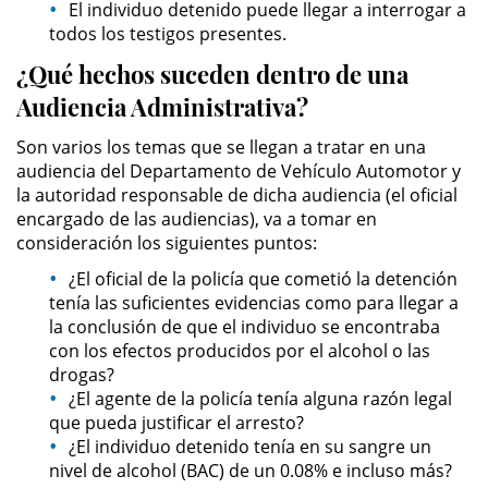
El individuo detenido puede llegar a interrogar a
todos los testigos presentes.
Robo PC 459
¿Qué hechos suceden dentro de una
Delincuencia Juvenil
Audiencia Administrativa?
Son varios los temas que se llegan a tratar en una
Audiencias de Detención
audiencia del Departamento de Vehículo Automotor y
la autoridad responsable de dicha audiencia (el oficial
Audiencias de Transferencia
encargado de las audiencias), va a tomar en
consideración los siguientes puntos:
Audiencias de Disposición
¿El oficial de la policía que cometió la detención
tenía las suficientes evidencias como para llegar a
Derechos de los Padres en
la conclusión de que el individuo se encontraba
Casos Juveniles
con los efectos producidos por el alcohol o las
drogas?
Desviación Informal Juvenil
¿El agente de la policía tenía alguna razón legal
que pueda justificar el arresto?
Delitos por los cuales un Menor
¿El individuo detenido tenía en su sangre un
puede ser Juzgado como Adulto
nivel de alcohol (BAC) de un 0.08% e incluso más?