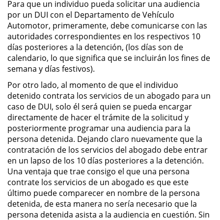
Para que un individuo pueda solicitar una audiencia
Asistencia
por un DUI con el Departamento de Vehículo
Automotor, primeramente, debe comunicarse con las
Fraude al Sistema de Salud
autoridades correspondientes en los respectivos 10
días posteriores a la detención, (los días son de
Fraude con Cheques
calendario, lo que significa que se incluirán los fines de
semana y días festivos).
Fraude Inmobiliario
Por otro lado, al momento de que el individuo
detenido contrata los servicios de un abogado para un
Fraude de Juego
caso de DUI, solo él será quien se pueda encargar
directamente de hacer el trámite de la solicitud y
Fraude a la Compensación a los
posteriormente programar una audiencia para la
Trabajadores
persona detenida. Dejando claro nuevamente que la
contratación de los servicios del abogado debe entrar
Fraude de Seguro de Auto
en un lapso de los 10 días posteriores a la detención.
Una ventaja que trae consigo el que una persona
Fraude del Seguro de
contrate los servicios de un abogado es que este
Desempleo
último puede comparecer en nombre de la persona
detenida, de esta manera no sería necesario que la
Fraude de Tarjetas de Crédito
persona detenida asista a la audiencia en cuestión. Sin