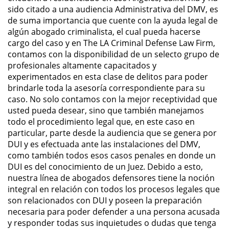
Sello de Registros de Arresto
sido citado a una audiencia Administrativa del DMV, es
de suma importancia que cuente con la ayuda legal de
Violación de la Libertad
algún abogado criminalista, el cual pueda hacerse
Condicional
cargo del caso y en The LA Criminal Defense Law Firm,
contamos con la disponibilidad de un selecto grupo de
Delitos Contra la Propiedad
profesionales altamente capacitados y
experimentados en esta clase de delitos para poder
brindarle toda la asesoría correspondiente para su
Dañar Líneas Telefónicas,
Eléctricas o de Servicios
caso. No solo contamos con la mejor receptividad que
Públicos
usted pueda desear, sino que también manejamos
todo el procedimiento legal que, en este caso en
Incendio Provocado
particular, parte desde la audiencia que se genera por
DUI y es efectuada ante las instalaciones del DMV,
Invasión Agravada de Propiedad
como también todos esos casos penales en donde un
Ajena
DUI es del conocimiento de un Juez. Debido a esto,
nuestra línea de abogados defensores tiene la noción
Invasión de Propiedad Ajena
integral en relación con todos los procesos legales que
son relacionados con DUI y poseen la preparación
Vandalismo
necesaria para poder defender a una persona acusada
y responder todas sus inquietudes o dudas que tenga