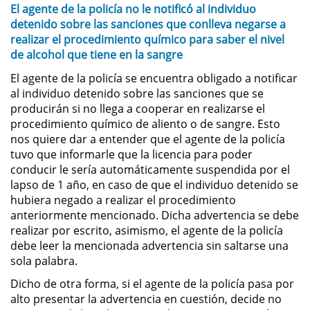
El agente de la policía no le notificó al individuo
detenido sobre las sanciones que conlleva negarse a
Domestic Violence
realizar el procedimiento químico para saber el nivel
de alcohol que tiene en la sangre
Child Abuse
El agente de la policía se encuentra obligado a notificar
al individuo detenido sobre las sanciones que se
Child Abduction
producirán si no llega a cooperar en realizarse el
procedimiento químico de aliento o de sangre. Esto
Child Endangerment
nos quiere dar a entender que el agente de la policía
tuvo que informarle que la licencia para poder
Child Neglect
conducir le sería automáticamente suspendida por el
lapso de 1 año, en caso de que el individuo detenido se
Corporal Injury on a Spouse
hubiera negado a realizar el procedimiento
anteriormente mencionado. Dicha advertencia se debe
realizar por escrito, asimismo, el agente de la policía
Criminal Threats
debe leer la mencionada advertencia sin saltarse una
sola palabra.
Domestic Battery
Dicho de otra forma, si el agente de la policía pasa por
Elder Abuse
alto presentar la advertencia en cuestión, decide no