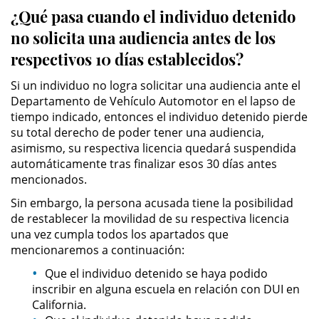
¿Qué pasa cuando el individuo detenido
Robo de Identidad
no solicita una audiencia antes de los
respectivos 10 días establecidos?
Delitos De Drogas
Si un individuo no logra solicitar una audiencia ante el
Conducir Bajo la Influencia de
Departamento de Vehículo Automotor en el lapso de
Drogas - DUID
tiempo indicado, entonces el individuo detenido pierde
su total derecho de poder tener una audiencia,
Fabricación de Drogas
asimismo, su respectiva licencia quedará suspendida
automáticamente tras finalizar esos 30 días antes
mencionados.
Leyes sobre Marihuana en
California
Sin embargo, la persona acusada tiene la posibilidad
de restablecer la movilidad de su respectiva licencia
Posesión de Marihuana
una vez cumpla todos los apartados que
mencionaremos a continuación:
Posesión de Sustancias
Controladas
Que el individuo detenido se haya podido
inscribir en alguna escuela en relación con DUI en
California.
Proposición 36