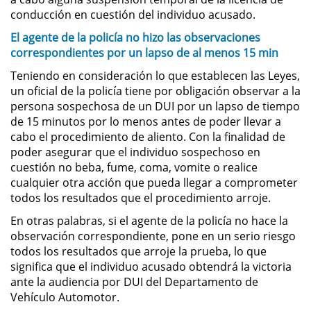
conducción en cuestión del individuo acusado.
Sustracción de Menores
El agente de la policía no hizo las observaciones
correspondientes por un lapso de al menos 15 min
Violación de una Orden de
Restricción
Teniendo en consideración lo que establecen las Leyes,
un oficial de la policía tiene por obligación observar a la
persona sospechosa de un DUI por un lapso de tiempo
Assault & Battery
de 15 minutos por lo menos antes de poder llevar a
cabo el procedimiento de aliento. Con la finalidad de
Assault on a Public Official
poder asegurar que el individuo sospechoso en
cuestión no beba, fume, coma, vomite o realice
Assault with a Deadly Weapon
cualquier otra acción que pueda llegar a comprometer
todos los resultados que el procedimiento arroje.
Battery On A Peace Officer
En otras palabras, si el agente de la policía no hace la
observación correspondiente, pone en un serio riesgo
Battery with Serious Bodily Injury
todos los resultados que arroje la prueba, lo que
significa que el individuo acusado obtendrá la victoria
Simple Assault
ante la audiencia por DUI del Departamento de
Vehículo Automotor.
Simple Battery