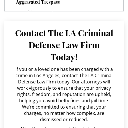
Aggravated Trespass
Juvenile Delinquency
Agresión Agravada
Division of Juvenile Justice
Agresión Contra un Agente del Orden Público
Contact The LA Criminal
Juvenile Delinquency Court
Agresión Doméstica
Defense Law Firm
Juvenile Detention Hearings
Agresión Sexual
Today!
Amenazas Criminales
Juvenile Disposition Hearings
Annoying or Molesting a Child Under 18
If you or a loved one has been charged with a
Juvenile Informal Diversion
crime in Los Angeles, contact The LA Criminal
Anulando o Rechazando una Condena
Defense Law Firm today. Our attorneys will
Juvenile Probation
work vigorously to ensure that your privacy
Apropiación Indebida De Fondos Públicos
rights, freedom, and reputation are upheld,
Arson
Juvenile Three Strikes Law
helping you avoid hefty fines and jail time.
We’re committed to ensuring that your
Asalto y Agresión
charges, no matter how complex, are
Offenses Minors Can Be Tried As
Adults
dismissed or reduced.
Asalto con Arma Mortal