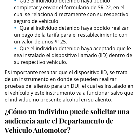
Que el individuo detenido haya podido
completar y enviar el formulario de SR-22, en el
Posesión De Parafernalia De
Drogas
cual se relaciona directamente con su respectivo
seguro de vehículo.
Que el individuo detenido haya podido realizar
Posesión De Una Sustancia
Controlada Para La Venta
un pago de la tarifa para el restablecimiento con
un valor de unos $125.
Que el individuo detenido haya aceptado que le
Posesión De Metanfetamina
sea instalado el dispositivo llamado (IID) dentro de
su respectivo vehículo.
Posesión de Marihuana para la
Venta
Es importante resaltar que el dispositivo IID, se trata
de un instrumento en donde se pueden realizar
El Programa de Desviación
pruebas del aliento para un DUI, el cual es instalado en
Previo al Juicio PC 1000
el vehículo y este instrumento va a funcionar salvo que
el individuo no presente alcohol en su aliento.
Transporte De Una Sustancia
Controlada Para La Venta
¿Cómo un individuo puede solicitar una
audiencia ante el Departamento de
Delitos de Fraude
Vehículo Automotor?
Fraude a Programas de