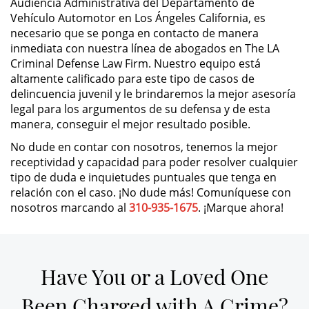
Audiencia Administrativa del Departamento de
Vehículo Automotor en Los Ángeles California, es
DUI Causing Injury
necesario que se ponga en contacto de manera
inmediata con nuestra línea de abogados en The LA
Criminal Defense Law Firm. Nuestro equipo está
DUI Laws In The State Of California
altamente calificado para este tipo de casos de
delincuencia juvenil y le brindaremos la mejor asesoría
Driving Under the Influence of a
Drug (DUID)
legal para los argumentos de su defensa y de esta
manera, conseguir el mejor resultado posible.
Dry Reckless
No dude en contar con nosotros, tenemos la mejor
receptividad y capacidad para poder resolver cualquier
DUI With A Passenger Under 14
tipo de duda e inquietudes puntuales que tenga en
relación con el caso. ¡No dude más! Comuníquese con
Underage DUI
nosotros marcando al
310-935-1675
. ¡Marque ahora!
Wet Reckless
Have You or a Loved One
3rd Offense DUI
Been Charged with A Crime?
4th Offense DUI