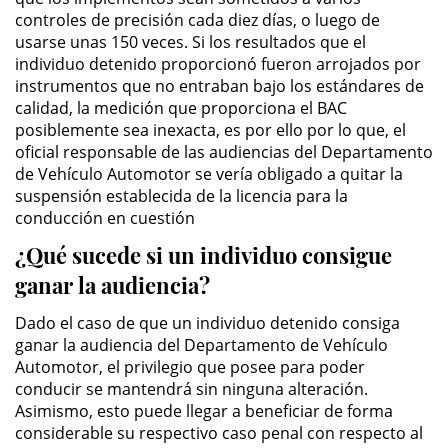
controles de precisión cada diez días, o luego de
Driving with a Suspended License
usarse unas 150 veces. Si los resultados que el
individuo detenido proporcionó fueron arrojados por
Evading a Police Officer
instrumentos que no entraban bajo los estándares de
calidad, la medición que proporciona el BAC
Hit and Run
posiblemente sea inexacta, es por ello por lo que, el
oficial responsable de las audiencias del Departamento
Vehicular Manslaughter
de Vehículo Automotor se vería obligado a quitar la
suspensión establecida de la licencia para la
conducción en cuestión
Drug Crimes
¿Qué sucede si un individuo consigue
California Marijuana Laws
ganar la audiencia?
Manufacturing Drugs
Dado el caso de que un individuo detenido consiga
ganar la audiencia del Departamento de Vehículo
Possession Of A Controlled
Automotor, el privilegio que posee para poder
Substance
conducir se mantendrá sin ninguna alteración.
Asimismo, esto puede llegar a beneficiar de forma
Possession of a Controlled
considerable su respectivo caso penal con respecto al
Substance for Sale