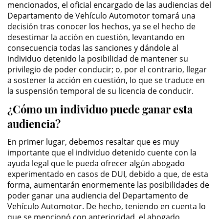
mencionados, el oficial encargado de las audiencias del
Actos Lascivos con un Menor
Departamento de Vehículo Automotor tomará una
decisión tras conocer los hechos, ya se el hecho de
desestimar la acción en cuestión, levantando en
Agresión Sexual
consecuencia todas las sanciones y dándole al
individuo detenido la posibilidad de mantener su
Conducta Lasciva
privilegio de poder conducir; o, por el contrario, llegar
a sostener la acción en cuestión, lo que se traduce en
Copulación Oral Forzada
la suspensión temporal de su licencia de conducir.
¿Cómo un individuo puede ganar esta
Estupro
audiencia?
Exposición Indecente
En primer lugar, debemos resaltar que es muy
importante que el individuo detenido cuente con la
Merodear Para Cometer
Prostitución
ayuda legal que le pueda ofrecer algún abogado
experimentado en casos de DUI, debido a que, de esta
forma, aumentarán enormemente las posibilidades de
Molestar a un Niño Menor de 18
Años
poder ganar una audiencia del Departamento de
Vehículo Automotor. De hecho, teniendo en cuenta lo
que se mencionó con anterioridad, el abogado
Penetración Sexual Forzada