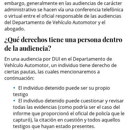
embargo, generalmente en las audiencias de carácter
Práctica No Autorizada de la
administrativo se hacen vía una conferencia telefónica
Medicina
o virtual entre el oficial responsable de las audiencias
del Departamento de Vehículo Automotor y el
Delitos de Hurto
abogado.
¿Qué derechos tiene una persona dentro
Hurto Mayor
de la audiencia?
Hurto Mayor de Auto
En una audiencia por DUI en el Departamento de
Vehículo Automotor, un individuo tiene derecho de
Hurto Menor
ciertas pautas, las cuales mencionaremos a
continuación:
Recepción de Propiedad
Robada
El individuo detenido puede ser su propio
testigo
El individuo detenido puede cuestionar y revisar
Robo
todas las evidencias (como podría ser el caso del
informe que proporcionó el oficial de policía que le
Robo de Caja Fuerte
capturó), la citación en cuestión y todos aquellos
testigos que hayan estado presentes.
Robo en Tiendas