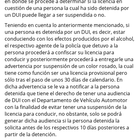
en donde se procede a determinar si la licencia en
Evadir a un Oficial de Policía
cuestión de una persona la cual ha sido detenida por
un DUI puede llegar a ser suspendida o no.
Homicidio Vehicular
Teniendo en cuenta lo anteriormente mencionado, si
una persona es detenida por un DUI, es decir, estar
Robo de Auto
conduciendo con los efectos producidos por el alcohol,
el respectivo agente de la policía que detuvo a la
Delitos de Cuello Blanco
persona procederá a confiscar su licencia para
conducir y posteriormente procederá a entregarle una
Apropiación Indebida De
advertencia por suspensión de un color rosado, la cual
Fondos Públicos
tiene como función ser una licencia provisional pero
sólo tras el paso de unos 30 días de calendario. En
Falsificación
dicha advertencia se le va a notificar a la persona
detenida que tiene el derecho de tener una audiencia
Falsificación o Alteración de una
de DUI con el Departamento de Vehículo Automotor
Prescripción Médica
con la finalidad de evitar tener una suspensión de la
licencia para conducir, no obstante, solo se podrá
Malversación de Fondos
generar dicha audiencia si la persona detenida la
solicita antes de los respectivos 10 días posteriores a
Presentación de Documentos
partir de la detención.
Falsos