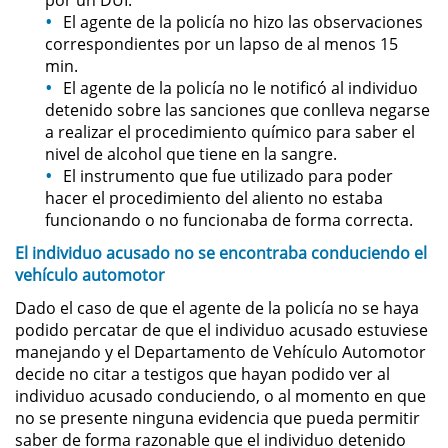
El agente de la policía no hizo las observaciones
correspondientes por un lapso de al menos 15
Secuestro
min.
El agente de la policía no le notificó al individuo
DUI
detenido sobre las sanciones que conlleva negarse
a realizar el procedimiento químico para saber el
Audiencia Administrativa del
nivel de alcohol que tiene en la sangre.
DMV
El instrumento que fue utilizado para poder
hacer el procedimiento del aliento no estaba
Cuarta Ofensa de DUI
funcionando o no funcionaba de forma correcta.
El individuo acusado no se encontraba conduciendo el
Conducción Imprudente con
Presencia de Alcohol
vehículo automotor
Dado el caso de que el agente de la policía no se haya
Conducción Imprudente sin la
podido percatar de que el individuo acusado estuviese
Presencia del Alcohol
manejando y el Departamento de Vehículo Automotor
decide no citar a testigos que hayan podido ver al
DUI Causando Lesiones
individuo acusado conduciendo, o al momento en que
no se presente ninguna evidencia que pueda permitir
DUI en Menores de Edad
saber de forma razonable que el individuo detenido