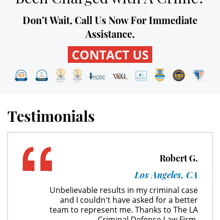
Don’t Wait, Call Us Now For Immediate
Expungement
Assistance.
Fraud Crimes
CONTACT US
Check Fraud
Credit Card Fraud
Testimonials
Gambling Fraud
Health Care Fraud
Robert G.
Insurance Fraud
Los Angeles, CA
Real Estate Fraud
Unbelievable results in my criminal case
and I couldn't have asked for a better
team to represent me. Thanks to The LA
Unemployment Insurance Fraud
Criminal Defense Law Firm.