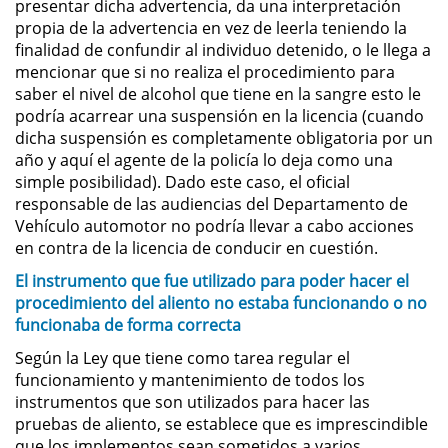
presentar dicha advertencia, da una interpretación
propia de la advertencia en vez de leerla teniendo la
Permanent Restraining Order
finalidad de confundir al individuo detenido, o le llega a
mencionar que si no realiza el procedimiento para
Posting Harmful Information on the
Internet
saber el nivel de alcohol que tiene en la sangre esto le
podría acarrear una suspensión en la licencia (cuando
dicha suspensión es completamente obligatoria por un
Restraining Orders
año y aquí el agente de la policía lo deja como una
simple posibilidad). Dado este caso, el oficial
Temporary Restraining Order
responsable de las audiencias del Departamento de
Vehículo automotor no podría llevar a cabo acciones
Revenge Porn
en contra de la licencia de conducir en cuestión.
El instrumento que fue utilizado para poder hacer el
Stalking
procedimiento del aliento no estaba funcionando o no
funcionaba de forma correcta
Violation of a Restraining Order
Según la Ley que tiene como tarea regular el
funcionamiento y mantenimiento de todos los
Driving Crimes
instrumentos que son utilizados para hacer las
pruebas de aliento, se establece que es imprescindible
Carjacking
que los implementos sean sometidos a varios