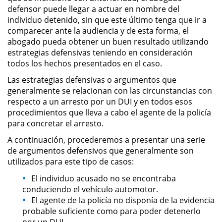
defensor puede llegar a actuar en nombre del
individuo detenido, sin que este último tenga que ir a
Pornografía Infantil
comparecer ante la audiencia y de esta forma, el
abogado pueda obtener un buen resultado utilizando
Prostitución y Solicitación
estrategias defensivas teniendo en consideración
todos los hechos presentados en el caso.
Delitos Violentos
Las estrategias defensivas o argumentos que
generalmente se relacionan con las circunstancias con
Aumento de Sentencia para
Pandillas
respecto a un arresto por un DUI y en todos esos
procedimientos que lleva a cabo el agente de la policía
para concretar el arresto.
Disuadir a un Testigo
A continuación, procederemos a presentar una serie
Homicidio
de argumentos defensivos que generalmente son
utilizados para este tipo de casos:
Homicidio Involuntario
El individuo acusado no se encontraba
conduciendo el vehículo automotor.
Homicidio Voluntario
El agente de la policía no disponía de la evidencia
probable suficiente como para poder detenerlo
Intento de Asesinato
por un DUI.