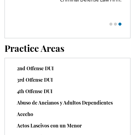
Unauthorized Practice of Medicine
Welfare Fraud
Workers' Compensation Fraud
Practice Areas
Gun Offenses
Carrying A Concealed Firearm
2nd Offense DUI
3rd Offense DUI
Carrying A Loaded Firearm
4th Offense DUI
Firearm Sentencing Enhancements
Abuso de Ancianos y Adultos Dependientes
Negligent Discharge Of A Firearm
Acecho
Prohibited Weapons
Actos Lascivos con un Menor