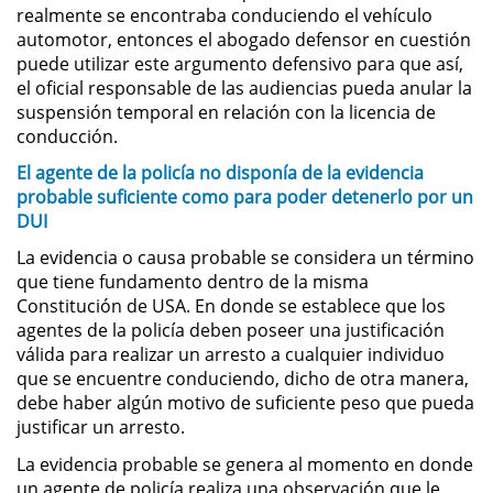
realmente se encontraba conduciendo el vehículo
DUI Con Pasajeros Menores de
automotor, entonces el abogado defensor en cuestión
14 años
puede utilizar este argumento defensivo para que así,
el oficial responsable de las audiencias pueda anular la
Leyes de DUI en el Estado de
suspensión temporal en relación con la licencia de
California
conducción.
Segunda Ofensa de DUI
El agente de la policía no disponía de la evidencia
probable suficiente como para poder detenerlo por un
DUI
Tercera Ofensa de DUI
La evidencia o causa probable se considera un término
Violencia Domestica
que tiene fundamento dentro de la misma
Constitución de USA. En donde se establece que los
agentes de la policía deben poseer una justificación
Abuso de Ancianos y Adultos
Dependientes
válida para realizar un arresto a cualquier individuo
que se encuentre conduciendo, dicho de otra manera,
Acecho
debe haber algún motivo de suficiente peso que pueda
justificar un arresto.
Agresión Doméstica
La evidencia probable se genera al momento en donde
un agente de policía realiza una observación que le