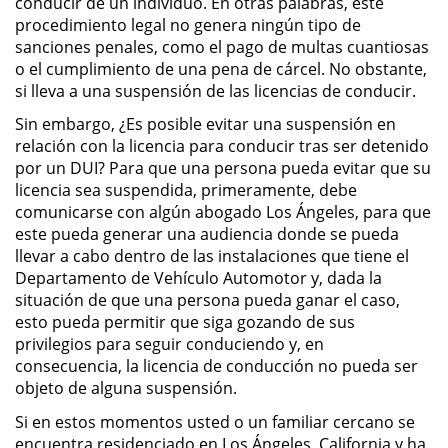
conducir de un individuo. En otras palabras, este
Público
procedimiento legal no genera ningún tipo de
sanciones penales, como el pago de multas cuantiosas
Asalto Simple
o el cumplimiento de una pena de cárcel. No obstante,
si lleva a una suspensión de las licencias de conducir.
Asuntos Posteriores a la Condena
Sin embargo, ¿Es posible evitar una suspensión en
relación con la licencia para conducir tras ser detenido
Anulando o Rechazando una
por un DUI? Para que una persona pueda evitar que su
Condena
licencia sea suspendida, primeramente, debe
comunicarse con algún abogado Los Ángeles, para que
Certificado de Rehabilitación
este pueda generar una audiencia donde se pueda
llevar a cabo dentro de las instalaciones que tiene el
Eliminación de Antecedentes
Departamento de Vehículo Automotor y, dada la
Penales
situación de que una persona pueda ganar el caso,
esto pueda permitir que siga gozando de sus
Libertad condicional bajo
privilegios para seguir conduciendo y, en
palabra
consecuencia, la licencia de conducción no pueda ser
objeto de alguna suspensión.
Petición para Anular una
Condena por Asesinato
Si en estos momentos usted o un familiar cercano se
encuentra residenciado en Los Ángeles, California y ha