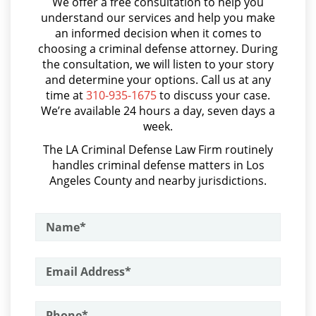
We offer a free consultation to help you
Parental Rights in Juvenile Cases
Asalto Simple
understand our services and help you make
an informed decision when it comes to
Audiencia Administrativa del DMV
Sealing Juvenile Records
choosing a criminal defense attorney. During
Audiencias de Transferencia
the consultation, we will listen to your story
Senate Bill 439
and determine your options. Call us at any
Aumento de Sentencia por Armas de Fuego
time at
310-935-1675
to discuss your case.
Sustained Juvenile Petitions
We’re available 24 hours a day, seven days a
Aumento de Sentencia para Pandillas
week.
Audiencias De Disposición
Transfer Hearing
The LA Criminal Defense Law Firm routinely
handles criminal defense matters in Los
Audiencias De Detención
Ward of the Court
Angeles County and nearby jurisdictions.
Asalto con Químicos Cáusticos
Motorcycle Accident
Asalto Contra un Funcionario Público
Motorcycle Accident Involving
Assault & Battery
Uninsured Motorist
Armas Prohibidas en California
POST CONVICTION MATTERS
Assault on A Public Official