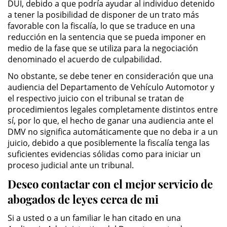
DUI, debido a que podría ayudar al individuo detenido
a tener la posibilidad de disponer de un trato más
Possession of Drug Paraphernalia
favorable con la fiscalía, lo que se traduce en una
reducción en la sentencia que se pueda imponer en
Possession of Marijuana for Sale
medio de la fase que se utiliza para la negociación
denominado el acuerdo de culpabilidad.
Possession of Methamphetamine
No obstante, se debe tener en consideración que una
audiencia del Departamento de Vehículo Automotor y
Pre-Trial Diversion for Drug Crimes
el respectivo juicio con el tribunal se tratan de
procedimientos legales completamente distintos entre
Prop 36
sí, por lo que, el hecho de ganar una audiencia ante el
DMV no significa automáticamente que no deba ir a un
juicio, debido a que posiblemente la fiscalía tenga las
Transportation for Sale of a
Controlled Substance
suficientes evidencias sólidas como para iniciar un
proceso judicial ante un tribunal.
DUI
Deseo contactar con el mejor servicio de
abogados de leyes cerca de mi
2nd Offense DUI
Si a usted o a un familiar le han citado en una
DMV Administrative Hearing