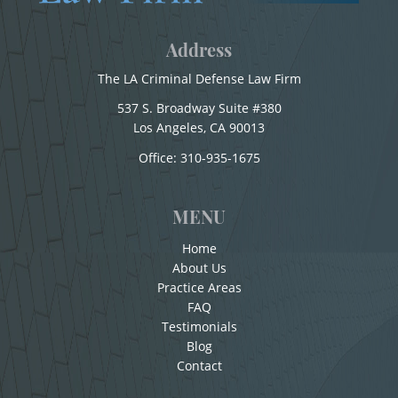
Child Pornography
Alcohol
Address
Conducir Bajo la Influencia de Drogas - DUID
Forcible Sexual Penetration
The LA Criminal Defense Law Firm
Conducir con la Licencia Suspendida
537 S. Broadway Suite #380
Indecent Exposure
Conducción Imprudente sin la Presencia del
Los Angeles, CA 90013
Lewd Acts with a Minor
Office:
310-935-1675
Alcohol
Conducta Lasciva
Lewd Conduct
MENU
Corporal Injury on a Spouse
Loitering To Commit Prostitution
Home
Copulación Oral Forzada
About Us
Oral Copulation by Force/Fear
Practice Areas
Cuarta Ofensa De DUI
FAQ
Prostitution & Solicitation
Testimonials
Check Fraud
Blog
Chocar y Huir
Rape
Contact