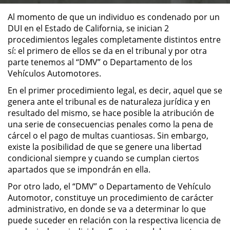
Al momento de que un individuo es condenado por un
ALTERNATIVE SENTENCING
DUI en el Estado de California, se inician 2
procedimientos legales completamente distintos entre
Military Diversion
sí: el primero de ellos se da en el tribunal y por otra
parte tenemos al “DMV” o Departamento de los
Áreas de Practica
Vehículos Automotores.
En el primer procedimiento legal, es decir, aquel que se
Asalto y Agresión
genera ante el tribunal es de naturaleza jurídica y en
resultado del mismo, se hace posible la atribución de
Agresión Agravada
una serie de consecuencias penales como la pena de
cárcel o el pago de multas cuantiosas. Sin embargo,
Agresión Contra un Agente del
existe la posibilidad de que se genere una libertad
Orden Público
condicional siempre y cuando se cumplan ciertos
apartados que se impondrán en ella.
Asalto con Arma Mortal
Por otro lado, el “DMV” o Departamento de Vehículo
Automotor, constituye un procedimiento de carácter
Asalto con Químicos Cáusticos
administrativo, en donde se va a determinar lo que
puede suceder en relación con la respectiva licencia de
Asalto Contra un Funcionario