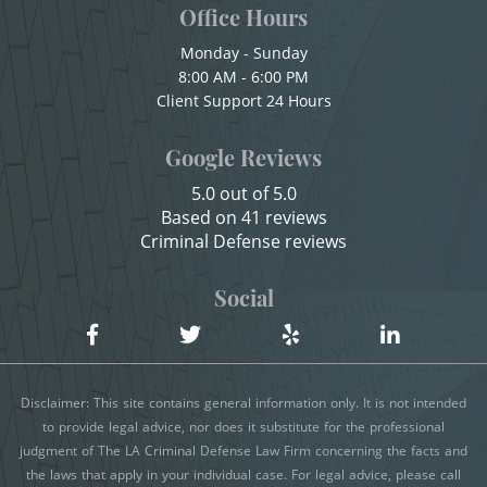
Child Abuse
Sexual Battery
Office Hours
Child Abduction
Monday - Sunday
Statutory Rape
8:00 AM - 6:00 PM
Child Endangerment
Client Support 24 Hours
Theft Crimes
Child Neglect
Google Reviews
Child Pornography
Burglary
5.0 out of 5.0
Credit Card Fraud
Based on 41 reviews
Burglary of a Safe or Vault
Criminal Defense reviews
Criminal Threats
Grand Theft
Domestic Battery
Social
Grand Theft Auto
Damaging Phone, Electrical Or Utility Lines
Dañar Líneas Telefónicas, Eléctricas o de
Petty Theft
Disclaimer: This site contains general information only. It is not intended
Servicios Públicos
to provide legal advice, nor does it substitute for the professional
Receiving Stolen Property
judgment of The LA Criminal Defense Law Firm concerning the facts and
Delitos Contra la Propiedad
the laws that apply in your individual case. For legal advice, please call
Robbery