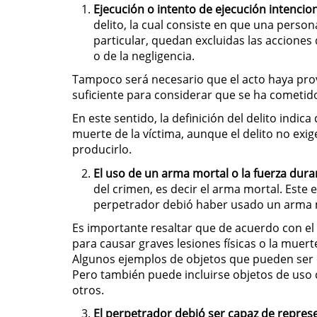
Ejecución o intento de ejecución intencio
delito, la cual consiste en que una perso
particular, quedan excluidas las acciones 
o de la negligencia.
Tampoco será necesario que el acto haya prov
suficiente para considerar que se ha cometido 
En este sentido, la definición del delito indi
muerte de la víctima, aunque el delito no exi
producirlo.
El uso de un arma mortal o la fuerza duran
del crimen, es decir el arma mortal. Este e
perpetrador debió haber usado un arma m
Es importante resaltar que de acuerdo con e
para causar graves lesiones físicas o la muert
Algunos ejemplos de objetos que pueden ser c
Pero también puede incluirse objetos de uso 
otros.
El perpetrador debió ser
capaz de represe