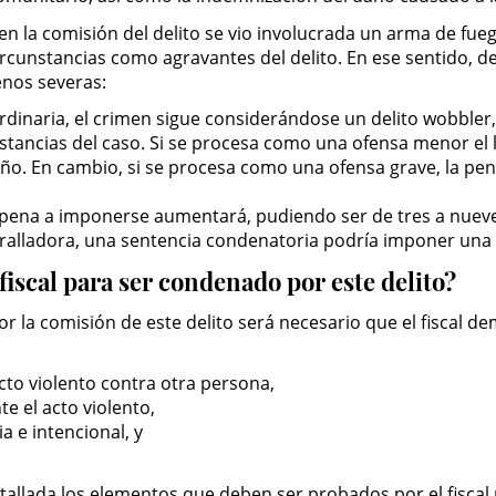
en la comisión del delito se vio involucrada un arma de fu
cunstancias como agravantes del delito. En ese sentido, d
nos severas:
rdinaria, el crimen sigue considerándose un delito wobbl
tancias del caso. Si se procesa como una ofensa menor el 
año. En cambio, si se procesa como una ofensa grave, la pe
 pena a imponerse aumentará, pudiendo ser de tres a nueve
etralladora, una sentencia condenatoria podría imponer una
iscal para ser condenado por este delito?
 la comisión de este delito será necesario que el fiscal de
cto violento contra otra persona,
e el acto violento,
a e intencional, y
detallada los elementos que deben ser probados por el fisca