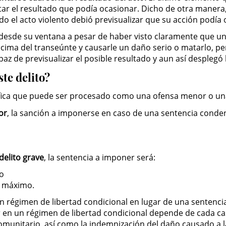
ar el resultado que podía ocasionar. Dicho de otra manera, 
o el acto violento debió previsualizar que su acción podía 
o desde su ventana a pesar de haber visto claramente que u
ncima del transeúnte y causarle un daño serio o matarlo, p
az de previsualizar el posible resultado y aun así desplegó l
ste delito?
nifica que puede ser procesado como una ofensa menor o un
or
, la sanción a imponerse en caso de una sentencia conden
delito grave
, la sentencia a imponer será:
/o
e máximo.
régimen de libertad condicional en lugar de una sentencia 
en un régimen de libertad condicional depende de cada cas
comunitario, así como la indemnización del daño causado a l