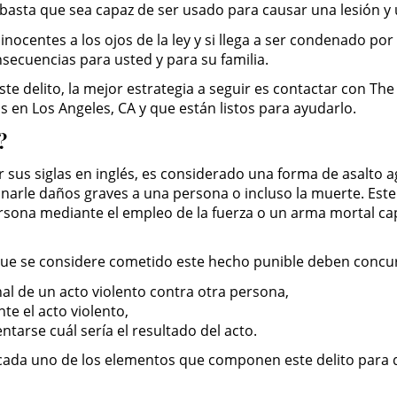
, basta que sea capaz de ser usado para causar una lesión y 
n inocentes a los ojos de la ley y si llega a ser condenado po
secuencias para usted y para su familia.
ste delito, la mejor estrategia a seguir es contactar con Th
 en Los Angeles, CA y que están listos para ayudarlo.
?
sus siglas en inglés, es considerado una forma de asalto a
narle daños graves a una persona o incluso la muerte. Este 
rsona mediante el empleo de la fuerza o un arma mortal capa
 que se considere cometido este hecho punible deben concur
nal de un acto violento contra otra persona,
te el acto violento,
tarse cuál sería el resultado del acto.
a cada uno de los elementos que componen este delito par