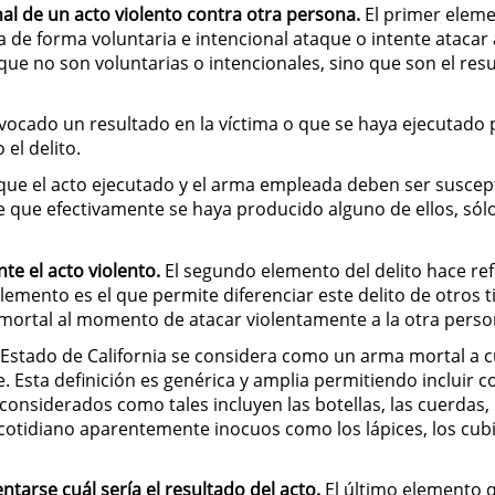
nal de un acto violento contra otra persona.
El primer eleme
na de forma voluntaria e intencional ataque o intente ataca
que no son voluntarias o intencionales, sino que son el res
ocado un resultado en la víctima o que se haya ejecutado p
el delito.
ca que el acto ejecutado y el arma empleada deben ser suscept
ge que efectivamente se haya producido alguno de ellos, sól
te el acto violento.
El segundo elemento del delito hace re
lemento es el que permite diferenciar este delito de otros tip
ortal al momento de atacar violentamente a la otra perso
l Estado de California se considera como un arma mortal a
e. Esta definición es genérica y amplia permitiendo incluir 
onsiderados como tales incluyen las botellas, las cuerdas,
cotidiano aparentemente inocuos como los lápices, los cubi
ntarse cuál sería el resultado del acto.
El último elemento q