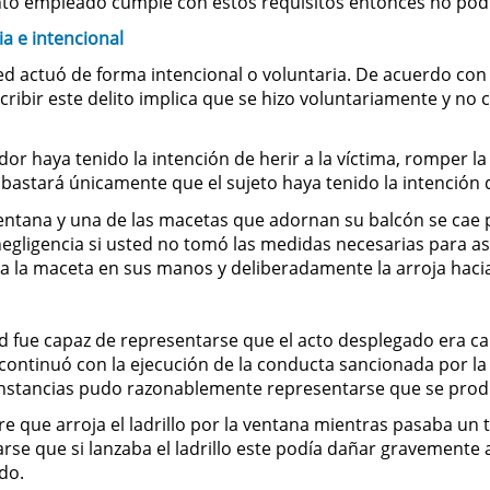
mento empleado cumple con estos requisitos entonces no pod
a e intencional
ed actuó de forma intencional o voluntaria. De acuerdo con 
scribir este delito implica que se hizo voluntariamente y no
ador haya tenido la intención de herir a la víctima, romper l
 bastará únicamente que el sujeto haya tenido la intención d
entana y una de las macetas que adornan su balcón se cae po
 negligencia si usted no tomó las medidas necesarias para a
oma la maceta en sus manos y deliberadamente la arroja haci
d fue capaz de representarse que el acto desplegado era ca
continuó con la ejecución de la conducta sancionada por la
stancias pudo razonablemente representarse que se produci
 que arroja el ladrillo por la ventana mientras pasaba un 
e que si lanzaba el ladrillo este podía dañar gravemente 
do.