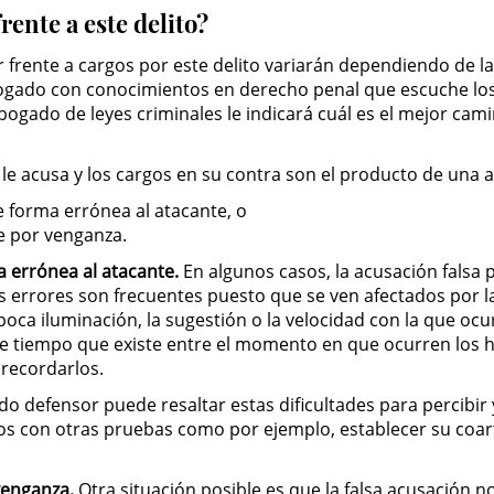
rente a este delito?
frente a cargos por este delito variarán dependiendo de las
gado con conocimientos en derecho penal que escuche los 
bogado de leyes criminales le indicará cuál es el mejor ca
e le acusa y los cargos en su contra son el producto de una 
de forma errónea al atacante, o
e por venganza.
ma errónea al atacante.
En algunos casos, la acusación falsa
stos errores son frecuentes puesto que se ven afectados por l
 poca iluminación, la sugestión o la velocidad con la que oc
de tiempo que existe entre el momento en que ocurren los
e recordarlos.
do defensor puede resaltar estas dificultades para percibir 
s con otras pruebas como por ejemplo, establecer su coar
 venganza.
Otra situación posible es que la falsa acusación 