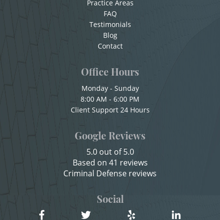
Practice Areas
Sexual Battery
Cuarta Ofensa De DUI
FAQ
Testimonials
Check Fraud
Statutory Rape
Blog
Chocar y Huir
Contact
Theft Crimes
Child Abuse
Office Hours
Burglary
Child Abduction
Monday - Sunday
8:00 AM - 6:00 PM
Burglary of a Safe or Vault
Child Endangerment
Client Support 24 Hours
Child Neglect
Grand Theft
Google Reviews
Child Pornography
Grand Theft Auto
5.0 out of 5.0
Credit Card Fraud
Based on 41 reviews
Petty Theft
Criminal Defense reviews
Criminal Threats
Receiving Stolen Property
Domestic Battery
Social
Damaging Phone, Electrical Or Utility Lines
Robbery