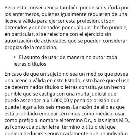
Amenazas Criminales
Pero esta consecuencia también puede ser sufrida por
los enfermeros, quienes igualmente requieren de una
Lesión Corporal a un Cónyuge
licencia válida para ejercer esta profesión, si son
detenidos y condenados por cualquier hecho punible,
Negligencia Infantil
en particular, si se relaciona con el ejercicio sin
autorización de actividades que se pueden considerar
propias de la medicina.
Orden de Protección de
Emergencia
El asunto de usar de manera no autorizada
letras o títulos
Orden de Restricción
Permanente
En caso de que un sujeto no sea un médico que posea
una licencia válida en este Estado, esto hace que el uso
Órdenes de Restricción
de determinados títulos o letras constituya un hecho
punible que se castiga con una multa judicial que
Orden de Restricción Temporal
puede ascender a $ 1.000,00 y pena de prisión que
puede llegar a los seis meses. La razón de ello es que
está prohibido emplear términos como médico, usar
Porno Venganza
como prefijo al nombre el término Dr., o las siglas M.D.,
así como cualquier letra, término o título del que
Publicar Información Dañina en
pudiera deducirse equivocadamente que un individuo
Internet