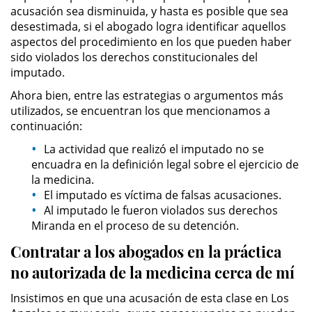
acusación sea disminuida, y hasta es posible que sea
desestimada, si el abogado logra identificar aquellos
Possession of Drug Paraphernalia
aspectos del procedimiento en los que pueden haber
sido violados los derechos constitucionales del
Possession of Marijuana for Sale
imputado.
Ahora bien, entre las estrategias o argumentos más
Possession of Methamphetamine
utilizados, se encuentran los que mencionamos a
continuación:
Pre-Trial Diversion for Drug Crimes
La actividad que realizó el imputado no se
encuadra en la definición legal sobre el ejercicio de
Prop 36
la medicina.
El imputado es víctima de falsas acusaciones.
Transportation for Sale of a
Controlled Substance
Al imputado le fueron violados sus derechos
Miranda en el proceso de su detención.
DUI
Contratar a los abogados en la práctica
no autorizada de la medicina cerca de mí
2nd Offense DUI
Insistimos en que una acusación de esta clase en Los
DMV Administrative Hearing