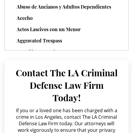
Juvenile Delinquency
Abuso de Ancianos y Adultos Dependientes
Division of Juvenile Justice
Acecho
Actos Lascivos con un Menor
Juvenile Delinquency Court
Aggravated Trespass
Juvenile Detention Hearings
Agresión Agravada
Juvenile Disposition Hearings
Agresión Contra un Agente del Orden Público
Contact The LA Criminal
Agresión Doméstica
Juvenile Informal Diversion
Defense Law Firm
Agresión Sexual
Juvenile Probation
Today!
Amenazas Criminales
Juvenile Three Strikes Law
Annoying or Molesting a Child Under 18
If you or a loved one has been charged with a
crime in Los Angeles, contact The LA Criminal
Offenses Minors Can Be Tried As
Anulando o Rechazando una Condena
Adults
Defense Law Firm today. Our attorneys will
work vigorously to ensure that your privacy
Apropiación Indebida De Fondos Públicos