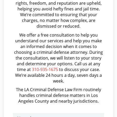
rights, freedom, and reputation are upheld,
Parental Rights in Juvenile Cases
Arson
helping you avoid hefty fines and jail time.
We’re committed to ensuring that your
Sealing Juvenile Records
Asalto y Agresión
charges, no matter how complex, are
dismissed or reduced.
Asalto con Arma Mortal
Senate Bill 439
We offer a free consultation to help you
Asalto Simple
understand our services and help you make
Sustained Juvenile Petitions
an informed decision when it comes to
Audiencia Administrativa del DMV
choosing a criminal defense attorney. During
Transfer Hearing
Audiencias de Transferencia
the consultation, we will listen to your story
and determine your options. Call us at any
Ward of the Court
Aumento de Sentencia por Armas de Fuego
time at
310-935-1675
to discuss your case.
We’re available 24 hours a day, seven days a
Aumento de Sentencia para Pandillas
Motorcycle Accident
week.
Audiencias De Disposición
The LA Criminal Defense Law Firm routinely
Motorcycle Accident Involving
handles criminal defense matters in Los
Uninsured Motorist
Audiencias De Detención
Angeles County and nearby jurisdictions.
Asalto con Químicos Cáusticos
POST CONVICTION MATTERS