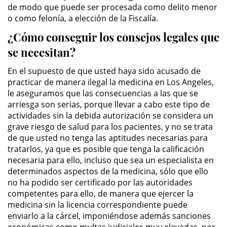
Público
de modo que puede ser procesada como delito menor
o como felonía, a elección de la Fiscalía.
Asalto Simple
¿Cómo conseguir los consejos legales que
se necesitan?
Asuntos Posteriores a la Condena
En el supuesto de que usted haya sido acusado de
Anulando o Rechazando una
practicar de manera ilegal la medicina en Los Angeles,
Condena
le aseguramos que las consecuencias a las que se
arriesga son serias, porque llevar a cabo este tipo de
Certificado de Rehabilitación
actividades sin la debida autorización se considera un
grave riesgo de salud para los pacientes, y no se trata
Eliminación de Antecedentes
de que usted no tenga las aptitudes necesarias para
Penales
tratarlos, ya que es posible que tenga la calificación
necesaria para ello, incluso que sea un especialista en
Libertad condicional bajo
determinados aspectos de la medicina, sólo que ello
palabra
no ha podido ser certificado por las autoridades
competentes para ello, de manera que ejercer la
Petición para Anular una
medicina sin la licencia correspondiente puede
Condena por Asesinato
enviarlo a la cárcel, imponiéndose además sanciones