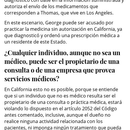
diagnóstico con base en la información suministrada y
División de Justicia Juvenil
autoriza el envío de los medicamentos que
corresponden a Thomas, que vive en Los Angeles.
La Ley de los Tres Delitos y
Fuera
En este escenario, George puede ser acusado por
practicar la medicina sin autorización en California, ya
que diagnosticó y ordenó una prescripción médica a
Libertad Condicional para
Menores
un residente de este Estado.
¿Cualquier individuo, aunque no sea un
Petición Aceptada
médico, puede ser el propietario de una
consulta o de una empresa que provea
Proyecto de Ley del Senado 439
servicios médicos?
Sello de Registros de Menores
En California esto no es posible, porque se entiende
que si un individuo que no es médico resulta ser el
Tutela de los Tribunales
propietario de una consulta o práctica médica, estará
violando lo dispuesto en el artículo 2052 del Código
Tribunal de Delincuencia Juvenil
antes comentado, inclusive, aunque el dueño no
realice ninguna actividad relacionada con los
Delitos Sexuales
pacientes, ni imponga ningún tratamiento que pueda