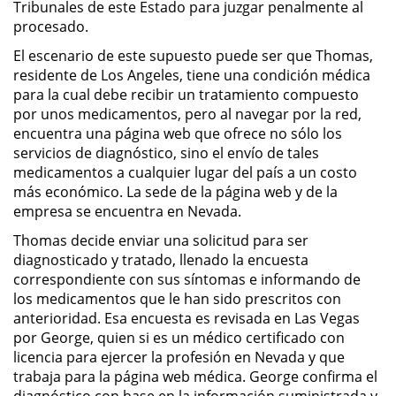
Tribunales de este Estado para juzgar penalmente al
procesado.
Robo PC 459
El escenario de este supuesto puede ser que Thomas,
residente de Los Angeles, tiene una condición médica
Delincuencia Juvenil
para la cual debe recibir un tratamiento compuesto
por unos medicamentos, pero al navegar por la red,
Audiencias de Detención
encuentra una página web que ofrece no sólo los
servicios de diagnóstico, sino el envío de tales
Audiencias de Transferencia
medicamentos a cualquier lugar del país a un costo
más económico. La sede de la página web y de la
Audiencias de Disposición
empresa se encuentra en Nevada.
Thomas decide enviar una solicitud para ser
Derechos de los Padres en
diagnosticado y tratado, llenado la encuesta
Casos Juveniles
correspondiente con sus síntomas e informando de
los medicamentos que le han sido prescritos con
Desviación Informal Juvenil
anterioridad. Esa encuesta es revisada en Las Vegas
por George, quien si es un médico certificado con
Delitos por los cuales un Menor
licencia para ejercer la profesión en Nevada y que
puede ser Juzgado como Adulto
trabaja para la página web médica. George confirma el