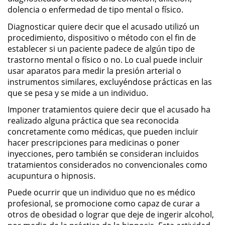
dolencia o enfermedad de tipo mental o físico.
Posesión De Parafernalia De
Drogas
Diagnosticar quiere decir que el acusado utilizó un
procedimiento, dispositivo o método con el fin de
Posesión De Una Sustancia
establecer si un paciente padece de algún tipo de
Controlada Para La Venta
trastorno mental o físico o no. Lo cual puede incluir
usar aparatos para medir la presión arterial o
Posesión De Metanfetamina
instrumentos similares, excluyéndose prácticas en las
que se pesa y se mide a un individuo.
Posesión de Marihuana para la
Imponer tratamientos quiere decir que el acusado ha
Venta
realizado alguna práctica que sea reconocida
concretamente como médicas, que pueden incluir
El Programa de Desviación
hacer prescripciones para medicinas o poner
Previo al Juicio PC 1000
inyecciones, pero también se consideran incluidos
tratamientos considerados no convencionales como
Transporte De Una Sustancia
Controlada Para La Venta
acupuntura o hipnosis.
Puede ocurrir que un individuo que no es médico
Delitos de Fraude
profesional, se promocione como capaz de curar a
otros de obesidad o lograr que deje de ingerir alcohol,
Fraude a Programas de