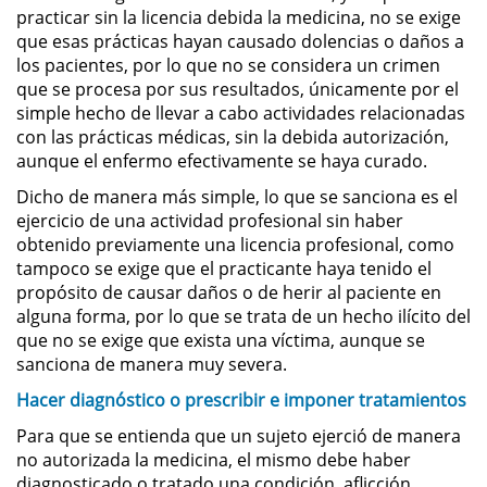
practicar sin la licencia debida la medicina, no se exige
que esas prácticas hayan causado dolencias o daños a
Robo de Identidad
los pacientes, por lo que no se considera un crimen
que se procesa por sus resultados, únicamente por el
Delitos De Drogas
simple hecho de llevar a cabo actividades relacionadas
con las prácticas médicas, sin la debida autorización,
Conducir Bajo la Influencia de
aunque el enfermo efectivamente se haya curado.
Drogas - DUID
Dicho de manera más simple, lo que se sanciona es el
ejercicio de una actividad profesional sin haber
Fabricación de Drogas
obtenido previamente una licencia profesional, como
tampoco se exige que el practicante haya tenido el
Leyes sobre Marihuana en
California
propósito de causar daños o de herir al paciente en
alguna forma, por lo que se trata de un hecho ilícito del
que no se exige que exista una víctima, aunque se
Posesión de Marihuana
sanciona de manera muy severa.
Posesión de Sustancias
Hacer diagnóstico o prescribir e imponer tratamientos
Controladas
Para que se entienda que un sujeto ejerció de manera
no autorizada la medicina, el mismo debe haber
Proposición 36
diagnosticado o tratado una condición, aflicción,