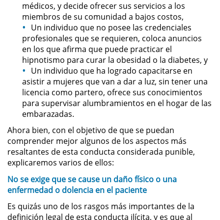
médicos, y decide ofrecer sus servicios a los
Evadir a un Oficial de Policía
miembros de su comunidad a bajos costos,
Un individuo que no posee las credenciales
Homicidio Vehicular
profesionales que se requieren, coloca anuncios
en los que afirma que puede practicar el
Robo de Auto
hipnotismo para curar la obesidad o la diabetes, y
Un individuo que ha logrado capacitarse en
Delitos de Cuello Blanco
asistir a mujeres que van a dar a luz, sin tener una
licencia como partero, ofrece sus conocimientos
Apropiación Indebida De
para supervisar alumbramientos en el hogar de las
Fondos Públicos
embarazadas.
Ahora bien, con el objetivo de que se puedan
Falsificación
comprender mejor algunos de los aspectos más
resaltantes de esta conducta considerada punible,
Falsificación o Alteración de una
explicaremos varios de ellos:
Prescripción Médica
No se exige que se cause un daño físico o una
Malversación de Fondos
enfermedad o dolencia en el paciente
Es quizás uno de los rasgos más importantes de la
Presentación de Documentos
definición legal de esta conducta ilícita, y es que al
Falsos