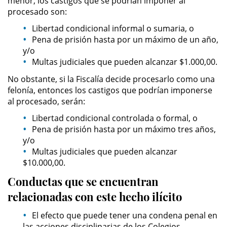
menor, los castigos que se podrían imponer al
procesado son:
Secuestro
Libertad condicional informal o sumaria, o
Pena de prisión hasta por un máximo de un año,
DUI
y/o
Multas judiciales que pueden alcanzar $1.000,00.
Audiencia Administrativa del
No obstante, si la Fiscalía decide procesarlo como una
DMV
felonía, entonces los castigos que podrían imponerse
al procesado, serán:
Cuarta Ofensa de DUI
Libertad condicional controlada o formal, o
Conducción Imprudente con
Pena de prisión hasta por un máximo tres años,
Presencia de Alcohol
y/o
Multas judiciales que pueden alcanzar
Conducción Imprudente sin la
$10.000,00.
Presencia del Alcohol
Conductas que se encuentran
DUI Causando Lesiones
relacionadas con este hecho ilícito
El efecto que puede tener una condena penal en
DUI en Menores de Edad
las acciones disciplinarias de los Colegios