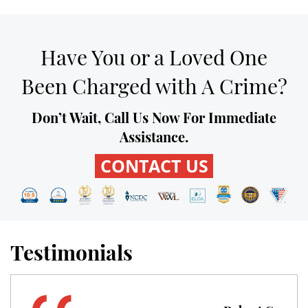
Expungement
Have You or a Loved One
Fraud Crimes
Been Charged with A Crime?
Check Fraud
Don’t Wait, Call Us Now For Immediate
Credit Card Fraud
Assistance.
CONTACT US
Gambling Fraud
Health Care Fraud
Insurance Fraud
Testimonials
Real Estate Fraud
Unemployment Insurance Fraud