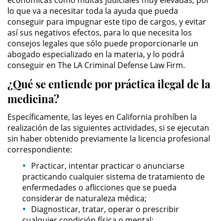
económicas como multas judiciales muy elevadas, por
Sello de Registros de Arresto
lo que va a necesitar toda la ayuda que pueda
conseguir para impugnar este tipo de cargos, y evitar
Violación de la Libertad
así sus negativos efectos, para lo que necesita los
Condicional
consejos legales que sólo puede proporcionarle un
abogado especializado en la materia, y lo podrá
Delitos Contra la Propiedad
conseguir en The LA Criminal Defense Law Firm.
¿Qué se entiende por práctica ilegal de la
Dañar Líneas Telefónicas,
Eléctricas o de Servicios
medicina?
Públicos
Específicamente, las leyes en California prohíben la
Incendio Provocado
realización de las siguientes actividades, si se ejecutan
sin haber obtenido previamente la licencia profesional
Invasión Agravada de Propiedad
correspondiente:
Ajena
Practicar, intentar practicar o anunciarse
practicando cualquier sistema de tratamiento de
Invasión de Propiedad Ajena
enfermedades o aflicciones que se pueda
considerar de naturaleza médica;
Vandalismo
Diagnosticar, tratar, operar o prescribir
cualquier condición física o mental;