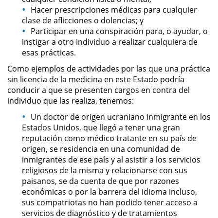
Delitos de Armas
Hacer prescripciones médicas para cualquier
clase de aflicciones o dolencias; y
Armas Prohibidas en California
Participar en una conspiración para, o ayudar, o
instigar a otro individuo a realizar cualquiera de
esas prácticas.
Aumento de Sentencia por
Armas de Fuego
Como ejemplos de actividades por las que una práctica
sin licencia de la medicina en este Estado podría
Descarga Negligente de un
conducir a que se presenten cargos en contra del
Arma de Fuego
individuo que las realiza, tenemos:
Portar un Arma de Fuego
Un doctor de origen ucraniano inmigrante en los
Cargada
Estados Unidos, que llegó a tener una gran
reputación como médico tratante en su país de
Delitos de Conducción
origen, se residencia en una comunidad de
inmigrantes de ese país y al asistir a los servicios
Chocar y Huir
religiosos de la misma y relacionarse con sus
paisanos, se da cuenta de que por razones
económicas o por la barrera del idioma incluso,
Conducir con la Licencia
Suspendida
sus compatriotas no han podido tener acceso a
servicios de diagnóstico y de tratamientos