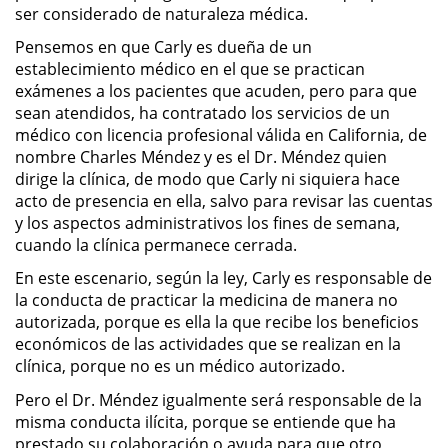
ser considerado de naturaleza médica.
Actos Lascivos con un Menor
Pensemos en que Carly es dueña de un
establecimiento médico en el que se practican
Agresión Sexual
exámenes a los pacientes que acuden, pero para que
sean atendidos, ha contratado los servicios de un
Conducta Lasciva
médico con licencia profesional válida en California, de
nombre Charles Méndez y es el Dr. Méndez quien
Copulación Oral Forzada
dirige la clínica, de modo que Carly ni siquiera hace
acto de presencia en ella, salvo para revisar las cuentas
Estupro
y los aspectos administrativos los fines de semana,
cuando la clínica permanece cerrada.
Exposición Indecente
En este escenario, según la ley, Carly es responsable de
la conducta de practicar la medicina de manera no
Merodear Para Cometer
autorizada, porque es ella la que recibe los beneficios
Prostitución
económicos de las actividades que se realizan en la
clínica, porque no es un médico autorizado.
Molestar a un Niño Menor de 18
Años
Pero el Dr. Méndez igualmente será responsable de la
misma conducta ilícita, porque se entiende que ha
prestado su colaboración o ayuda para que otro
Penetración Sexual Forzada