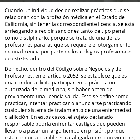
Cuando un individuo decide realizar prácticas que se
ALTERNATIVE SENTENCING
relacionan con la profesión médica en el Estado de
California, sin tener la correspondiente licencia, se está
Military Diversion
arriesgando a recibir sanciones tanto de tipo penal
como disciplinario, porque se trata de una de las
Áreas de Practica
profesiones para las que se requiere el otorgamiento
de una licencia por parte de los colegios profesionales
de este Estado.
Asalto y Agresión
De hecho, dentro del Código sobre Negocios y de
Agresión Agravada
Profesiones, en el artículo 2052, se establece que es
una conducta ilícita participar en la práctica no
Agresión Contra un Agente del
autorizada de la medicina, sin haber obtenido
Orden Público
previamente una licencia válida. Esto se define como
practicar, intentar practicar o anunciarse practicando,
Asalto con Arma Mortal
cualquier sistema de tratamiento de una enfermedad
o aflicción. En estos casos, el sujeto declarado
responsable podría enfrentar castigos que pueden
Asalto con Químicos Cáusticos
llevarlo a pasar un largo tiempo en prisión, porque
esta conducta punible es catalogada como un wobbler,
Asalto Contra un Funcionario