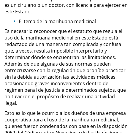
es un cirujano o un doctor, con licencia para ejercer en
este Estado.
Sustracción de Menores
El tema de la marihuana medicinal
Violación de una Orden de
Es necesario reconocer que el estatuto que regula el
Restricción
uso de la marihuana medicinal en este Estado está
redactado de una manera tan complicada y confusa
Assault & Battery
que, a veces, resulta imposible interpretarlo y
determinar dónde se encuentran las limitaciones.
Assault on a Public Official
Además de que algunas de sus normas pueden
entrecruzarse con la regulación que prohíbe practicar
Assault with a Deadly Weapon
sin la debida autorización las actividades médicas,
ocasionando graves inconvenientes dentro del
Battery On A Peace Officer
régimen penal de justicia a determinados sujetos, que
no tuvieron el propósito de realizar una actividad
ilegal.
Battery with Serious Bodily Injury
Esto es lo que le ocurrió a los dueños de una empresa
Simple Assault
cooperativa para el uso de la marihuana medicinal,
quienes fueron condenados con base en la disposición
Simple Battery
2052 del Código sobre Negocios y de las Profesiones,