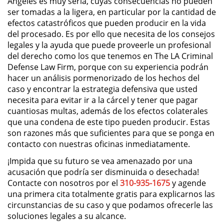
Angeles es muy seria, cuyas consecuencias no pueden
ser tomadas a la ligera, en particular por la cantidad de
DUI Causing Injury
efectos catastróficos que pueden producir en la vida
del procesado. Es por ello que necesita de los consejos
legales y la ayuda que puede proveerle un profesional
DUI Laws In The State Of California
del derecho como los que tenemos en The LA Criminal
Defense Law Firm, porque con su experiencia podrán
Driving Under the Influence of a
hacer un análisis pormenorizado de los hechos del
Drug (DUID)
caso y encontrar la estrategia defensiva que usted
necesita para evitar ir a la cárcel y tener que pagar
Dry Reckless
cuantiosas multas, además de los efectos colaterales
que una condena de este tipo pueden producir. Estas
DUI With A Passenger Under 14
son razones más que suficientes para que se ponga en
contacto con nuestras oficinas inmediatamente.
Underage DUI
¡Impida que su futuro se vea amenazado por una
acusación que podría ser disminuida o desechada!
Wet Reckless
Contacte con nosotros por el
310-935-1675
y agende
una primera cita totalmente gratis para explicarnos las
3rd Offense DUI
circunstancias de su caso y que podamos ofrecerle las
soluciones legales a su alcance.
4th Offense DUI