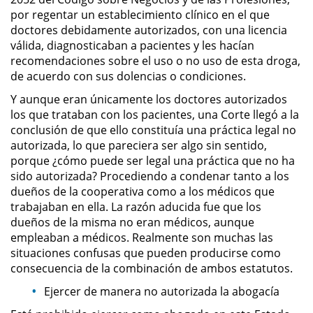
por regentar un establecimiento clínico en el que
doctores debidamente autorizados, con una licencia
Domestic Violence
válida, diagnosticaban a pacientes y les hacían
recomendaciones sobre el uso o no uso de esta droga,
Child Abuse
de acuerdo con sus dolencias o condiciones.
Child Abduction
Y aunque eran únicamente los doctores autorizados
los que trataban con los pacientes, una Corte llegó a la
conclusión de que ello constituía una práctica legal no
Child Endangerment
autorizada, lo que pareciera ser algo sin sentido,
porque ¿cómo puede ser legal una práctica que no ha
Child Neglect
sido autorizada? Procediendo a condenar tanto a los
dueños de la cooperativa como a los médicos que
Corporal Injury on a Spouse
trabajaban en ella. La razón aducida fue que los
dueños de la misma no eran médicos, aunque
Criminal Threats
empleaban a médicos. Realmente son muchas las
situaciones confusas que pueden producirse como
Domestic Battery
consecuencia de la combinación de ambos estatutos.
Ejercer de manera no autorizada la abogacía
Elder Abuse