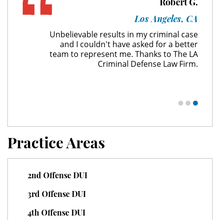
Robert G.
Unauthorized Practice of Medicine
Los Angeles, CA
Unbelievable results in my criminal case
Welfare Fraud
and I couldn't have asked for a better
team to represent me. Thanks to The LA
Workers' Compensation Fraud
Criminal Defense Law Firm.
Gun Offenses
Carrying A Concealed Firearm
Carrying A Loaded Firearm
Practice Areas
Firearm Sentencing Enhancements
2nd Offense DUI
Negligent Discharge Of A Firearm
3rd Offense DUI
Prohibited Weapons
4th Offense DUI