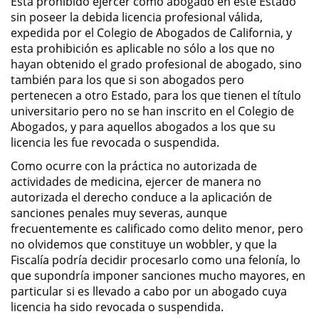
Está prohibido ejercer como abogado en este Estado
sin poseer la debida licencia profesional válida,
Permanent Restraining Order
expedida por el Colegio de Abogados de California, y
esta prohibición es aplicable no sólo a los que no
Posting Harmful Information on the
hayan obtenido el grado profesional de abogado, sino
Internet
también para los que si son abogados pero
pertenecen a otro Estado, para los que tienen el título
Restraining Orders
universitario pero no se han inscrito en el Colegio de
Abogados, y para aquellos abogados a los que su
Temporary Restraining Order
licencia les fue revocada o suspendida.
Como ocurre con la práctica no autorizada de
Revenge Porn
actividades de medicina, ejercer de manera no
autorizada el derecho conduce a la aplicación de
Stalking
sanciones penales muy severas, aunque
frecuentemente es calificado como delito menor, pero
Violation of a Restraining Order
no olvidemos que constituye un wobbler, y que la
Fiscalía podría decidir procesarlo como una felonía, lo
Driving Crimes
que supondría imponer sanciones mucho mayores, en
particular si es llevado a cabo por un abogado cuya
Carjacking
licencia ha sido revocada o suspendida.