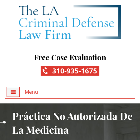
Free Case Evaluation
310-935-1675
Menu
Home
Práctica No Autorizada De
About Us
La Medicina
Practice Areas