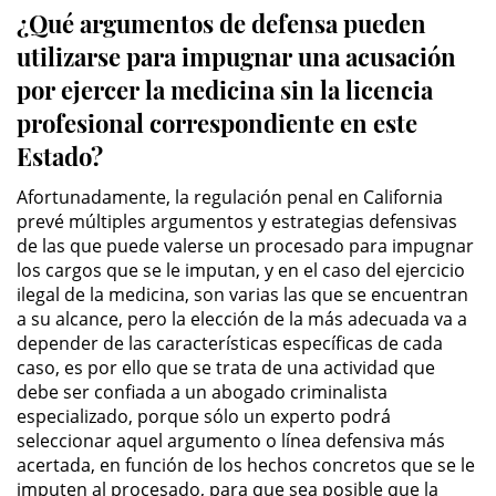
¿Qué argumentos de defensa pueden
Driving with a Suspended License
utilizarse para impugnar una acusación
por ejercer la medicina sin la licencia
Evading a Police Officer
profesional correspondiente en este
Hit and Run
Estado?
Vehicular Manslaughter
Afortunadamente, la regulación penal en California
prevé múltiples argumentos y estrategias defensivas
Drug Crimes
de las que puede valerse un procesado para impugnar
los cargos que se le imputan, y en el caso del ejercicio
ilegal de la medicina, son varias las que se encuentran
California Marijuana Laws
a su alcance, pero la elección de la más adecuada va a
depender de las características específicas de cada
Manufacturing Drugs
caso, es por ello que se trata de una actividad que
debe ser confiada a un abogado criminalista
Possession Of A Controlled
especializado, porque sólo un experto podrá
Substance
seleccionar aquel argumento o línea defensiva más
acertada, en función de los hechos concretos que se le
Possession of a Controlled
imputen al procesado, para que sea posible que la
Substance for Sale