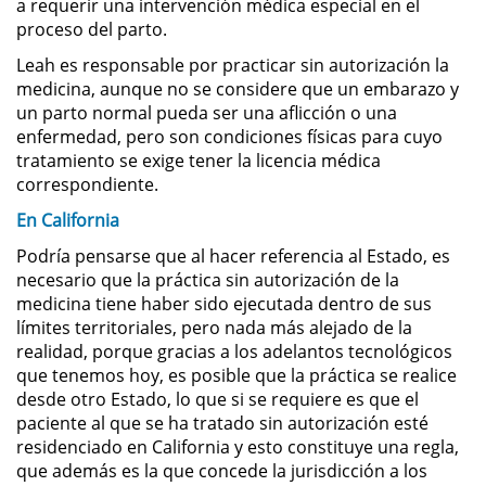
a requerir una intervención médica especial en el
proceso del parto.
Práctica No Autorizada de la
Medicina
Leah es responsable por practicar sin autorización la
medicina, aunque no se considere que un embarazo y
Delitos de Hurto
un parto normal pueda ser una aflicción o una
enfermedad, pero son condiciones físicas para cuyo
Hurto Mayor
tratamiento se exige tener la licencia médica
correspondiente.
Hurto Mayor de Auto
En California
Podría pensarse que al hacer referencia al Estado, es
Hurto Menor
necesario que la práctica sin autorización de la
medicina tiene haber sido ejecutada dentro de sus
Recepción de Propiedad
Robada
límites territoriales, pero nada más alejado de la
realidad, porque gracias a los adelantos tecnológicos
que tenemos hoy, es posible que la práctica se realice
Robo
desde otro Estado, lo que si se requiere es que el
paciente al que se ha tratado sin autorización esté
Robo de Caja Fuerte
residenciado en California y esto constituye una regla,
que además es la que concede la jurisdicción a los
Robo en Tiendas