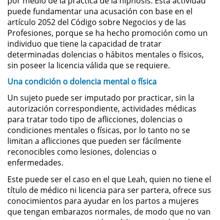
por medio de la práctica de la hipnosis. Esta actividad
Asistencia
puede fundamentar una acusación con base en el
artículo 2052 del Código sobre Negocios y de las
Fraude al Sistema de Salud
Profesiones, porque se ha hecho promoción como un
individuo que tiene la capacidad de tratar
Fraude con Cheques
determinadas dolencias o hábitos mentales o físicos,
sin poseer la licencia válida que se requiere.
Fraude Inmobiliario
Una condición o dolencia mental o física
Un sujeto puede ser imputado por practicar, sin la
Fraude de Juego
autorización correspondiente, actividades médicas
para tratar todo tipo de aflicciones, dolencias o
Fraude a la Compensación a los
condiciones mentales o físicas, por lo tanto no se
Trabajadores
limitan a aflicciones que pueden ser fácilmente
reconocibles como lesiones, dolencias o
Fraude de Seguro de Auto
enfermedades.
Este puede ser el caso en el que Leah, quien no tiene el
Fraude del Seguro de
Desempleo
título de médico ni licencia para ser partera, ofrece sus
conocimientos para ayudar en los partos a mujeres
Fraude de Tarjetas de Crédito
que tengan embarazos normales, de modo que no van