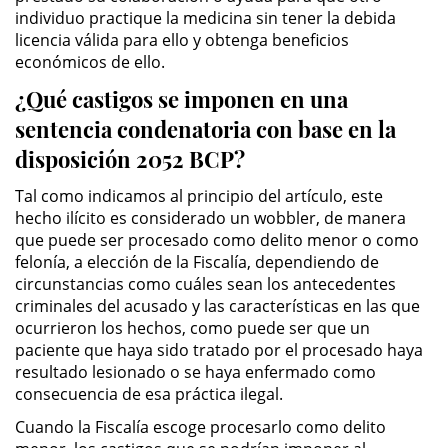
individuo practique la medicina sin tener la debida
licencia válida para ello y obtenga beneficios
Pornografía Infantil
económicos de ello.
Prostitución y Solicitación
¿Qué castigos se imponen en una
sentencia condenatoria con base en la
Delitos Violentos
disposición 2052 BCP?
Aumento de Sentencia para
Tal como indicamos al principio del artículo, este
Pandillas
hecho ilícito es considerado un wobbler, de manera
que puede ser procesado como delito menor o como
Disuadir a un Testigo
felonía, a elección de la Fiscalía, dependiendo de
circunstancias como cuáles sean los antecedentes
Homicidio
criminales del acusado y las características en las que
ocurrieron los hechos, como puede ser que un
Homicidio Involuntario
paciente que haya sido tratado por el procesado haya
resultado lesionado o se haya enfermado como
consecuencia de esa práctica ilegal.
Homicidio Voluntario
Cuando la Fiscalía escoge procesarlo como delito
Intento de Asesinato