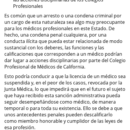
Profesionales
DUI Con Pasajeros Menores de
14 años
Es común que un arresto o una condena criminal por
un cargo de esta naturaleza sea algo muy preocupante
Leyes de DUI en el Estado de
para los médicos profesionales en este Estado. De
California
hecho, una condena penal cualquiera, por una
conducta ilícita que pueda estar relacionada de modo
Segunda Ofensa de DUI
sustancial con los deberes, las funciones y las
calificaciones que corresponden a un médico podrían
Tercera Ofensa de DUI
dar lugar a acciones disciplinarias por parte del Colegio
Profesional de Médicos de California.
Violencia Domestica
Esto podría conducir a que la licencia de un médico sea
suspendida y, en el peor de los casos, revocada por la
Abuso de Ancianos y Adultos
Junta Médica, lo que impedirá que en el futuro el sujeto
Dependientes
que haya recibido esta sanción administrativa pueda
seguir desempeñándose como médico, de manera
Acecho
temporal o para toda su existencia. Ello se debe a que
unos antecedentes penales pueden descalificarlo
Agresión Doméstica
como miembro honorable y cumplidor de las leyes de
esa profesión.