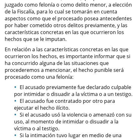
Amenazas Criminales
juzgado como felonía o como delito menor, a elección
de la Fiscalía, para lo cual se tomarán en cuenta
aspectos como que el procesado posea antecedentes
Lesión Corporal a un Cónyuge
por haber cometido otros delitos previamente, y las
características concretas en las que ocurrieron los
Negligencia Infantil
hechos que se le imputan.
Orden de Protección de
En relación a las características concretas en las que
Emergencia
ocurrieron los hechos, es importante informar que si
ha concurrido alguna de las situaciones que
Orden de Restricción
procederemos a mencionar, el hecho punible será
Permanente
procesado como una felonía:
El acusado previamente fue declarado culpable
Órdenes de Restricción
por intimidar o disuadir a la víctima o a un testigo.
El acusado fue contratado por otro para
Orden de Restricción Temporal
ejecutar el hecho ilícito.
Si el acusado usó la violencia o amenazó con su
Porno Venganza
uso, al momento de intimidar o disuadir a la
víctima o al testigo.
Publicar Información Dañina en
Si la intimación tuvo lugar en medio de una
Internet