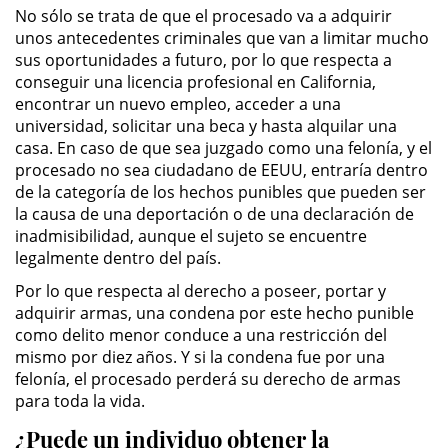
No sólo se trata de que el procesado va a adquirir
unos antecedentes criminales que van a limitar mucho
Domestic Violence
sus oportunidades a futuro, por lo que respecta a
conseguir una licencia profesional en California,
Child Abuse
encontrar un nuevo empleo, acceder a una
universidad, solicitar una beca y hasta alquilar una
Child Abduction
casa. En caso de que sea juzgado como una felonía, y el
procesado no sea ciudadano de EEUU, entraría dentro
Child Endangerment
de la categoría de los hechos punibles que pueden ser
la causa de una deportación o de una declaración de
inadmisibilidad, aunque el sujeto se encuentre
Child Neglect
legalmente dentro del país.
Corporal Injury on a Spouse
Por lo que respecta al derecho a poseer, portar y
adquirir armas, una condena por este hecho punible
Criminal Threats
como delito menor conduce a una restricción del
mismo por diez años. Y si la condena fue por una
felonía, el procesado perderá su derecho de armas
Domestic Battery
para toda la vida.
Elder Abuse
¿Puede un individuo obtener la