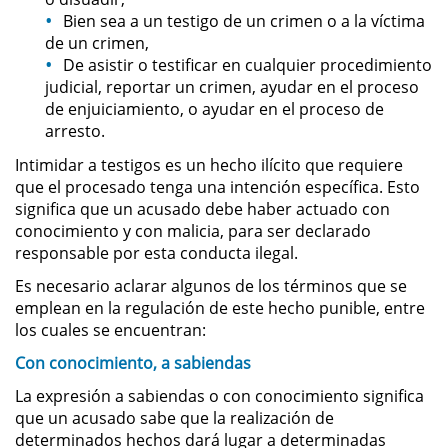
Bien sea a un testigo de un crimen o a la víctima
de un crimen,
Robo de Identidad
De asistir o testificar en cualquier procedimiento
judicial, reportar un crimen, ayudar en el proceso
Delitos De Drogas
de enjuiciamiento, o ayudar en el proceso de
arresto.
Conducir Bajo la Influencia de
Drogas - DUID
Intimidar a testigos es un hecho ilícito que requiere
que el procesado tenga una intención específica. Esto
Fabricación de Drogas
significa que un acusado debe haber actuado con
conocimiento y con malicia, para ser declarado
responsable por esta conducta ilegal.
Leyes sobre Marihuana en
California
Es necesario aclarar algunos de los términos que se
emplean en la regulación de este hecho punible, entre
Posesión de Marihuana
los cuales se encuentran:
Con conocimiento, a sabiendas
Posesión de Sustancias
Controladas
La expresión a sabiendas o con conocimiento significa
que un acusado sabe que la realización de
Proposición 36
determinados hechos dará lugar a determinadas