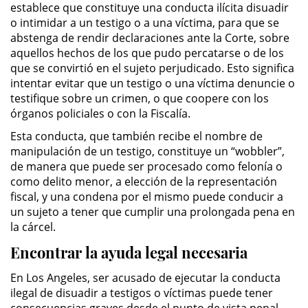
establece que constituye una conducta ilícita disuadir
o intimidar a un testigo o a una víctima, para que se
ALTERNATIVE SENTENCING
abstenga de rendir declaraciones ante la Corte, sobre
aquellos hechos de los que pudo percatarse o de los
Military Diversion
que se convirtió en el sujeto perjudicado. Esto significa
intentar evitar que un testigo o una víctima denuncie o
Áreas de Practica
testifique sobre un crimen, o que coopere con los
órganos policiales o con la Fiscalía.
Asalto y Agresión
Esta conducta, que también recibe el nombre de
manipulación de un testigo, constituye un “wobbler”,
Agresión Agravada
de manera que puede ser procesado como felonía o
como delito menor, a elección de la representación
Agresión Contra un Agente del
fiscal, y una condena por el mismo puede conducir a
Orden Público
un sujeto a tener que cumplir una prolongada pena en
la cárcel.
Asalto con Arma Mortal
Encontrar la ayuda legal necesaria
Asalto con Químicos Cáusticos
En Los Angeles, ser acusado de ejecutar la conducta
ilegal de disuadir a testigos o víctimas puede tener
Asalto Contra un Funcionario