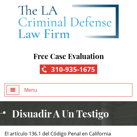
Free Case Evaluation
310-935-1675
Menu
Home
Disuadir A Un Testigo
About Us
El artículo 136.1 del Código Penal en California
Practice Areas