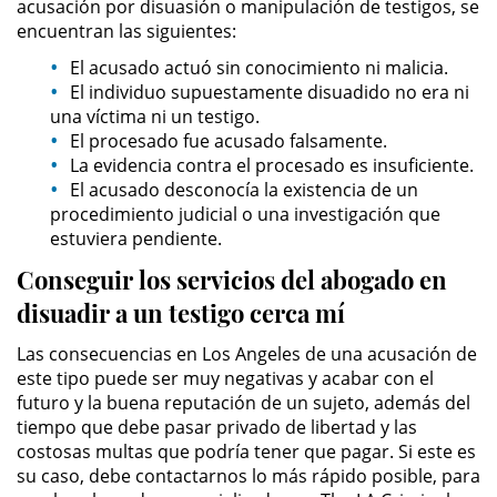
acusación por disuasión o manipulación de testigos, se
encuentran las siguientes:
Possession of Drug Paraphernalia
El acusado actuó sin conocimiento ni malicia.
El individuo supuestamente disuadido no era ni
Possession of Marijuana for Sale
una víctima ni un testigo.
El procesado fue acusado falsamente.
Possession of Methamphetamine
La evidencia contra el procesado es insuficiente.
El acusado desconocía la existencia de un
Pre-Trial Diversion for Drug Crimes
procedimiento judicial o una investigación que
estuviera pendiente.
Prop 36
Conseguir los servicios del abogado en
disuadir a un testigo cerca mí
Transportation for Sale of a
Controlled Substance
Las consecuencias en Los Angeles de una acusación de
este tipo puede ser muy negativas y acabar con el
DUI
futuro y la buena reputación de un sujeto, además del
tiempo que debe pasar privado de libertad y las
2nd Offense DUI
costosas multas que podría tener que pagar. Si este es
su caso, debe contactarnos lo más rápido posible, para
DMV Administrative Hearing