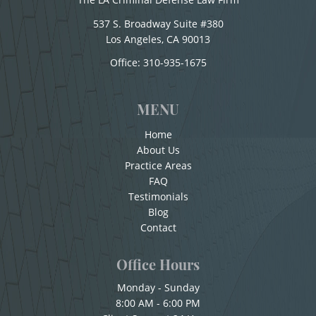
Conducir con la Licencia Suspendida
Child Pornography
537 S. Broadway Suite #380
Conducción Imprudente sin la Presencia del
Los Angeles, CA 90013
Forcible Sexual Penetration
Office:
310-935-1675
Alcohol
Indecent Exposure
Conducta Lasciva
MENU
Corporal Injury on a Spouse
Lewd Acts with a Minor
Home
Copulación Oral Forzada
About Us
Lewd Conduct
Practice Areas
Cuarta Ofensa De DUI
FAQ
Loitering To Commit Prostitution
Testimonials
Check Fraud
Blog
Oral Copulation by Force/Fear
Chocar y Huir
Contact
Child Abuse
Prostitution & Solicitation
Office Hours
Child Abduction
Monday - Sunday
Rape
8:00 AM - 6:00 PM
Child Endangerment