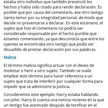
estaba otro individuo que también presenció los
Asistencia
hechos y había sido citado para rendir declaración. Es
posible que por causa del comentario, ese otro testigo
Fraude al Sistema de Salud
sienta temor por su integridad personal, de modo que
decide no presentarse a declarar. En este escenario, el
Fraude con Cheques
sujeto que hizo el comentario no podría ser
considerado responsable por el hecho punible que
Fraude Inmobiliario
estamos comentando, ya que desconocía que entre los
oyentes se encontraba otro testigo que podía ser
disuadido de prestar declaración por sus palabras.
Fraude de Juego
Malicia
Fraude a la Compensación a los
Trabajadores
El término malicia significa actuar con el deseo de
molestar o herir a otro sujeto. También se suele
emplear este término para hacer referencia a un
Fraude de Seguro de Auto
sujeto que trata de interferir por cualquier forma para
impedir que se administre la justicia.
Fraude del Seguro de
Desempleo
Consideremos este ejemplo: Harry estaba hablando
con John. Harry le cuenta una noticia reciente en la que
Fraude de Tarjetas de Crédito
un testigo fue asesinado después de testificar en el