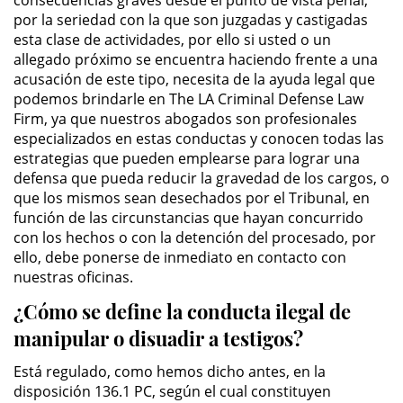
consecuencias graves desde el punto de vista penal,
Público
por la seriedad con la que son juzgadas y castigadas
esta clase de actividades, por ello si usted o un
Asalto Simple
allegado próximo se encuentra haciendo frente a una
acusación de este tipo, necesita de la ayuda legal que
Asuntos Posteriores a la Condena
podemos brindarle en The LA Criminal Defense Law
Firm, ya que nuestros abogados son profesionales
especializados en estas conductas y conocen todas las
Anulando o Rechazando una
Condena
estrategias que pueden emplearse para lograr una
defensa que pueda reducir la gravedad de los cargos, o
que los mismos sean desechados por el Tribunal, en
Certificado de Rehabilitación
función de las circunstancias que hayan concurrido
con los hechos o con la detención del procesado, por
Eliminación de Antecedentes
Penales
ello, debe ponerse de inmediato en contacto con
nuestras oficinas.
Libertad condicional bajo
¿Cómo se define la conducta ilegal de
palabra
manipular o disuadir a testigos?
Petición para Anular una
Está regulado, como hemos dicho antes, en la
Condena por Asesinato
disposición 136.1 PC, según el cual constituyen