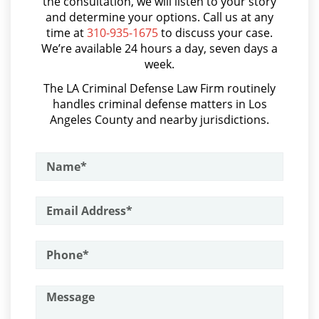
Audiencias de Transferencia
the consultation, we will listen to your story
Parental Rights in Juvenile Cases
and determine your options. Call us at any
Aumento de Sentencia por Armas de Fuego
time at
310-935-1675
to discuss your case.
Sealing Juvenile Records
We’re available 24 hours a day, seven days a
Aumento de Sentencia para Pandillas
week.
Senate Bill 439
Audiencias De Disposición
The LA Criminal Defense Law Firm routinely
handles criminal defense matters in Los
Audiencias De Detención
Sustained Juvenile Petitions
Angeles County and nearby jurisdictions.
Asalto con Químicos Cáusticos
Transfer Hearing
Asalto Contra un Funcionario Público
Ward of the Court
Assault & Battery
Motorcycle Accident
Armas Prohibidas en California
Assault on A Public Official
Motorcycle Accident Involving
Uninsured Motorist
Assault with A Deadly Weapon
POST CONVICTION MATTERS
Attempted Murder