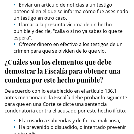
Evadir a un Oficial de Policía
Enviar un artículo de noticias a un testigo
potencial en el que se informa cómo fue asesinado
un testigo en otro caso.
Homicidio Vehicular
Llamar a la presunta víctima de un hecho
punible y decirle, "calla o si no ya sabes lo que te
Robo de Auto
espera".
Ofrecer dinero en efectivo a los testigos de un
Delitos de Cuello Blanco
crimen para que se olviden de lo que vio.
¿Cuáles son los elementos que debe
Apropiación Indebida De
Fondos Públicos
demostrar la Fiscalía para obtener una
condena por este hecho punible?
Falsificación
De acuerdo con lo establecido en el artículo 136.1
Falsificación o Alteración de una
antes mencionado, la Fiscalía debe probar lo siguiente
Prescripción Médica
para que en una Corte se dicte una sentencia
condenatoria contra el acusado por este hecho ilícito:
Malversación de Fondos
El acusado a sabiendas y de forma maliciosa,
Ha prevenido o disuadido, o intentado prevenir
Presentación de Documentos
Falsos
o disuadir,