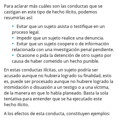
Delitos de Armas
Para aclarar más cuáles son las conductas que se
castigan en este tipo de hecho ilícito, podemos
Armas Prohibidas en California
resumirlas así:
Evitar que un sujeto asista o testifique en un
Aumento de Sentencia por
proceso legal.
Armas de Fuego
Impedir que un sujeto realice una denuncia.
Evitar que un sujeto coopere o de información
Descarga Negligente de un
relacionada con una investigación penal pendiente.
Arma de Fuego
Ocasione o pida la detención de otro sujeto por
causa de haber cometido un hecho punible.
Portar un Arma de Fuego
Cargada
En estas conductas ilícitas, un sujeto podría ser
acusado aunque no hubiera logrado su finalidad, esto
Delitos de Conducción
es, puede ser procesado aunque no hubiere logrado la
intimidación o disuasión a un testigo o a una víctima,
Chocar y Huir
de la manera en que lo había planeado. Basta la sola
tentativa para entender que se ha ejecutado este
Conducir con la Licencia
hecho ilícito.
Suspendida
A los efectos de esta conducta, constituyen ejemplos: