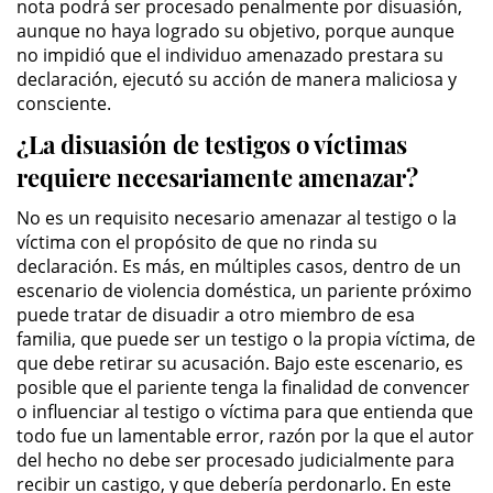
nota podrá ser procesado penalmente por disuasión,
División de Justicia Juvenil
aunque no haya logrado su objetivo, porque aunque
no impidió que el individuo amenazado prestara su
La Ley de los Tres Delitos y
declaración, ejecutó su acción de manera maliciosa y
Fuera
consciente.
Libertad Condicional para
¿La disuasión de testigos o víctimas
Menores
requiere necesariamente amenazar?
Petición Aceptada
No es un requisito necesario amenazar al testigo o la
víctima con el propósito de que no rinda su
Proyecto de Ley del Senado 439
declaración. Es más, en múltiples casos, dentro de un
escenario de violencia doméstica, un pariente próximo
Sello de Registros de Menores
puede tratar de disuadir a otro miembro de esa
familia, que puede ser un testigo o la propia víctima, de
que debe retirar su acusación. Bajo este escenario, es
Tutela de los Tribunales
posible que el pariente tenga la finalidad de convencer
o influenciar al testigo o víctima para que entienda que
Tribunal de Delincuencia Juvenil
todo fue un lamentable error, razón por la que el autor
del hecho no debe ser procesado judicialmente para
Delitos Sexuales
recibir un castigo, y que debería perdonarlo. En este