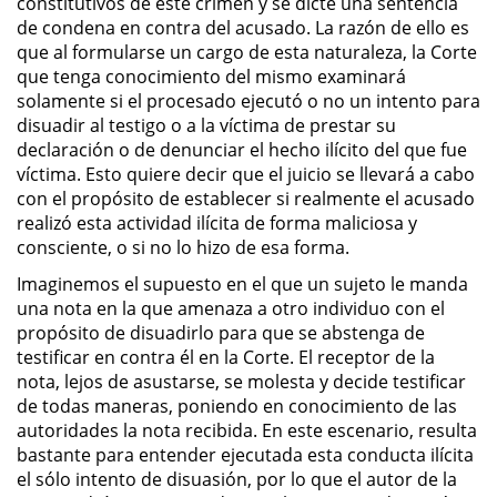
constitutivos de este crimen y se dicte una sentencia
de condena en contra del acusado. La razón de ello es
Robo PC 459
que al formularse un cargo de esta naturaleza, la Corte
que tenga conocimiento del mismo examinará
solamente si el procesado ejecutó o no un intento para
Delincuencia Juvenil
disuadir al testigo o a la víctima de prestar su
declaración o de denunciar el hecho ilícito del que fue
Audiencias de Detención
víctima. Esto quiere decir que el juicio se llevará a cabo
con el propósito de establecer si realmente el acusado
Audiencias de Transferencia
realizó esta actividad ilícita de forma maliciosa y
consciente, o si no lo hizo de esa forma.
Audiencias de Disposición
Imaginemos el supuesto en el que un sujeto le manda
una nota en la que amenaza a otro individuo con el
Derechos de los Padres en
propósito de disuadirlo para que se abstenga de
Casos Juveniles
testificar en contra él en la Corte. El receptor de la
nota, lejos de asustarse, se molesta y decide testificar
Desviación Informal Juvenil
de todas maneras, poniendo en conocimiento de las
autoridades la nota recibida. En este escenario, resulta
Delitos por los cuales un Menor
bastante para entender ejecutada esta conducta ilícita
puede ser Juzgado como Adulto
el sólo intento de disuasión, por lo que el autor de la