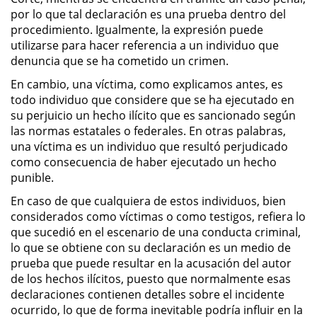
por lo que tal declaración es una prueba dentro del
procedimiento. Igualmente, la expresión puede
Secuestro
utilizarse para hacer referencia a un individuo que
denuncia que se ha cometido un crimen.
DUI
En cambio, una víctima, como explicamos antes, es
Audiencia Administrativa del
todo individuo que considere que se ha ejecutado en
DMV
su perjuicio un hecho ilícito que es sancionado según
las normas estatales o federales. En otras palabras,
Cuarta Ofensa de DUI
una víctima es un individuo que resultó perjudicado
como consecuencia de haber ejecutado un hecho
punible.
Conducción Imprudente con
Presencia de Alcohol
En caso de que cualquiera de estos individuos, bien
considerados como víctimas o como testigos, refiera lo
Conducción Imprudente sin la
que sucedió en el escenario de una conducta criminal,
Presencia del Alcohol
lo que se obtiene con su declaración es un medio de
prueba que puede resultar en la acusación del autor
DUI Causando Lesiones
de los hechos ilícitos, puesto que normalmente esas
declaraciones contienen detalles sobre el incidente
DUI en Menores de Edad
ocurrido, lo que de forma inevitable podría influir en la