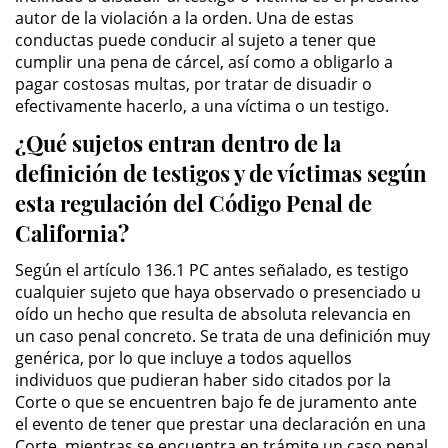
autor de la violación a la orden. Una de estas
conductas puede conducir al sujeto a tener que
Pornografía Infantil
cumplir una pena de cárcel, así como a obligarlo a
pagar costosas multas, por tratar de disuadir o
Prostitución y Solicitación
efectivamente hacerlo, a una víctima o un testigo.
¿Qué sujetos entran dentro de la
Delitos Violentos
definición de testigos y de víctimas según
Aumento de Sentencia para
esta regulación del Código Penal de
Pandillas
California?
Disuadir a un Testigo
Según el artículo 136.1 PC antes señalado, es testigo
cualquier sujeto que haya observado o presenciado u
Homicidio
oído un hecho que resulta de absoluta relevancia en
un caso penal concreto. Se trata de una definición muy
Homicidio Involuntario
genérica, por lo que incluye a todos aquellos
individuos que pudieran haber sido citados por la
Homicidio Voluntario
Corte o que se encuentren bajo fe de juramento ante
el evento de tener que prestar una declaración en una
Intento de Asesinato
Corte, mientras se encuentra en trámite un caso penal,