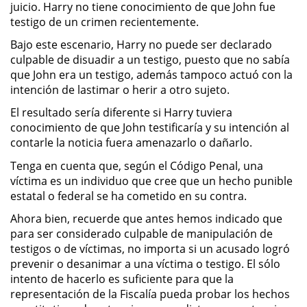
juicio. Harry no tiene conocimiento de que John fue
Práctica No Autorizada de la
testigo de un crimen recientemente.
Medicina
Bajo este escenario, Harry no puede ser declarado
culpable de disuadir a un testigo, puesto que no sabía
Delitos de Hurto
que John era un testigo, además tampoco actuó con la
intención de lastimar o herir a otro sujeto.
Hurto Mayor
El resultado sería diferente si Harry tuviera
conocimiento de que John testificaría y su intención al
Hurto Mayor de Auto
contarle la noticia fuera amenazarlo o dañarlo.
Hurto Menor
Tenga en cuenta que, según el Código Penal, una
víctima es un individuo que cree que un hecho punible
Recepción de Propiedad
estatal o federal se ha cometido en su contra.
Robada
Ahora bien, recuerde que antes hemos indicado que
para ser considerado culpable de manipulación de
Robo
testigos o de víctimas, no importa si un acusado logró
prevenir o desanimar a una víctima o testigo. El sólo
Robo de Caja Fuerte
intento de hacerlo es suficiente para que la
representación de la Fiscalía pueda probar los hechos
Robo en Tiendas