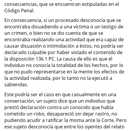
consecuencias, que se encuentran estipuladas en el
Posesión De Parafernalia De
Código Penal.
Drogas
En consecuencia, si un procesado desconocía que se
encontraba disuadiendo a una víctima o un testigo de
Posesión De Una Sustancia
Controlada Para La Venta
un crimen, o bien no se dio cuenta de que se
encontraba realizando una actividad que era capaz de
Posesión De Metanfetamina
causar disuasión o intimidación a éstos, no podría ser
declarado culpable por haber violado el contenido de
la disposición 136.1 PC. La causa de ello es que el
Posesión de Marihuana para la
Venta
individuo no conocía la totalidad de los hechos, por lo
que no pudo representarse en la mente los efectos de
la actividad realizada, por lo tanto no la ejecutó a
El Programa de Desviación
Previo al Juicio PC 1000
sabiendas.
Este podría ser el caso en que casualmente en una
Transporte De Una Sustancia
conversación, un sujeto dice que un individuo que
Controlada Para La Venta
prestó declaración contra un conocido que había
cometido un robo, desapareció sin dejar rastro, no
Delitos de Fraude
pudiendo acudir a ratificar la misma ante la Corte. Pero
ese sujeto desconocía que entre los oyentes del relato
Fraude a Programas de