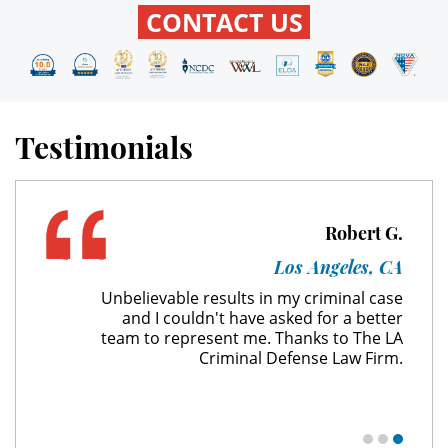
CONTACT US
Expungement
Fraud Crimes
Testimonials
Check Fraud
Credit Card Fraud
Robert G.
Gambling Fraud
Los Angeles, CA
Health Care Fraud
Unbelievable results in my criminal case
and I couldn't have asked for a better
Insurance Fraud
team to represent me. Thanks to The LA
Criminal Defense Law Firm.
Real Estate Fraud
Unemployment Insurance Fraud