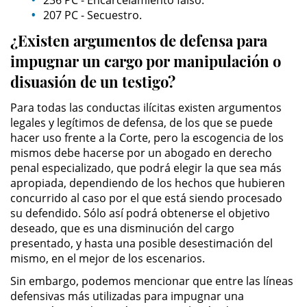
236 PC - Encarcelamiento falso.
207 PC - Secuestro.
Driving with a Suspended License
¿Existen argumentos de defensa para
Evading a Police Officer
impugnar un cargo por manipulación o
disuasión de un testigo?
Hit and Run
Para todas las conductas ilícitas existen argumentos
Vehicular Manslaughter
legales y legítimos de defensa, de los que se puede
hacer uso frente a la Corte, pero la escogencia de los
Drug Crimes
mismos debe hacerse por un abogado en derecho
penal especializado, que podrá elegir la que sea más
apropiada, dependiendo de los hechos que hubieren
California Marijuana Laws
concurrido al caso por el que está siendo procesado
su defendido. Sólo así podrá obtenerse el objetivo
Manufacturing Drugs
deseado, que es una disminución del cargo
presentado, y hasta una posible desestimación del
Possession Of A Controlled
mismo, en el mejor de los escenarios.
Substance
Sin embargo, podemos mencionar que entre las líneas
Possession of a Controlled
defensivas más utilizadas para impugnar una
Substance for Sale