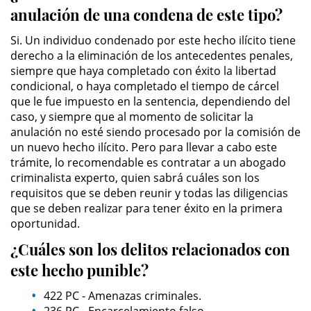
anulación de una condena de este tipo?
Permanent Restraining Order
Si. Un individuo condenado por este hecho ilícito tiene
Posting Harmful Information on the
derecho a la eliminación de los antecedentes penales,
Internet
siempre que haya completado con éxito la libertad
condicional, o haya completado el tiempo de cárcel
Restraining Orders
que le fue impuesto en la sentencia, dependiendo del
caso, y siempre que al momento de solicitar la
Temporary Restraining Order
anulación no esté siendo procesado por la comisión de
un nuevo hecho ilícito. Pero para llevar a cabo este
trámite, lo recomendable es contratar a un abogado
Revenge Porn
criminalista experto, quien sabrá cuáles son los
requisitos que se deben reunir y todas las diligencias
Stalking
que se deben realizar para tener éxito en la primera
oportunidad.
Violation of a Restraining Order
¿Cuáles son los delitos relacionados con
Driving Crimes
este hecho punible?
422 PC - Amenazas criminales.
Carjacking