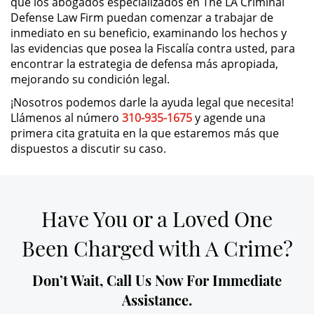
que los abogados especializados en The LA Criminal
Defense Law Firm puedan comenzar a trabajar de
DUI Causing Injury
inmediato en su beneficio, examinando los hechos y
las evidencias que posea la Fiscalía contra usted, para
encontrar la estrategia de defensa más apropiada,
DUI Laws In The State Of California
mejorando su condición legal.
Driving Under the Influence of a
¡Nosotros podemos darle la ayuda legal que necesita!
Drug (DUID)
Llámenos al número
310-935-1675
y agende una
primera cita gratuita en la que estaremos más que
Dry Reckless
dispuestos a discutir su caso.
DUI With A Passenger Under 14
Underage DUI
Have You or a Loved One
Been Charged with A Crime?
Wet Reckless
3rd Offense DUI
Don’t Wait, Call Us Now For Immediate
Assistance.
4th Offense DUI