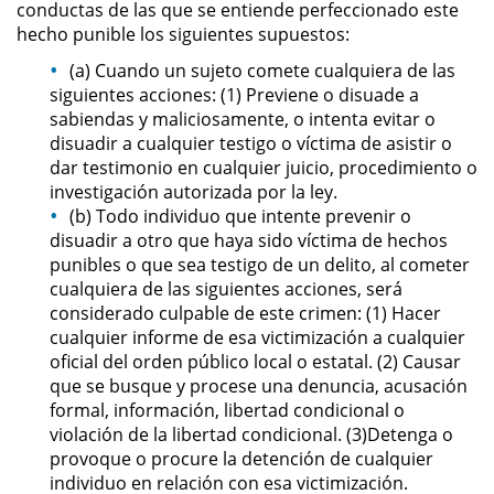
conductas de las que se entiende perfeccionado este
Sello de Registros de Arresto
hecho punible los siguientes supuestos:
Violación de la Libertad
(a) Cuando un sujeto comete cualquiera de las
Condicional
siguientes acciones: (1) Previene o disuade a
sabiendas y maliciosamente, o intenta evitar o
Delitos Contra la Propiedad
disuadir a cualquier testigo o víctima de asistir o
dar testimonio en cualquier juicio, procedimiento o
Dañar Líneas Telefónicas,
investigación autorizada por la ley.
Eléctricas o de Servicios
(b) Todo individuo que intente prevenir o
Públicos
disuadir a otro que haya sido víctima de hechos
punibles o que sea testigo de un delito, al cometer
Incendio Provocado
cualquiera de las siguientes acciones, será
considerado culpable de este crimen: (1) Hacer
Invasión Agravada de Propiedad
cualquier informe de esa victimización a cualquier
Ajena
oficial del orden público local o estatal. (2) Causar
que se busque y procese una denuncia, acusación
Invasión de Propiedad Ajena
formal, información, libertad condicional o
violación de la libertad condicional. (3)Detenga o
Vandalismo
provoque o procure la detención de cualquier
individuo en relación con esa victimización.