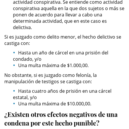
actividad conspirativa. Se entiende como actividad
conspirativa aquella en la que dos sujetos o más se
Sustracción de Menores
ponen de acuerdo para llevar a cabo una
determinada actividad, que en este caso es
Violación de una Orden de
delictiva.
Restricción
Si es juzgado como delito menor, el hecho delictivo se
castiga con:
Assault & Battery
Hasta un año de cárcel en una prisión del
Assault on a Public Official
condado, y/o
Una multa máxima de $1.000,00.
Assault with a Deadly Weapon
No obstante, si es juzgado como felonía, la
manipulación de testigos se castiga con:
Battery On A Peace Officer
Hasta cuatro años de prisión en una cárcel
estatal, y/o
Battery with Serious Bodily Injury
Una multa máxima de $10.000,00.
¿Existen otros efectos negativos de una
Simple Assault
condena por este hecho punible?
Simple Battery