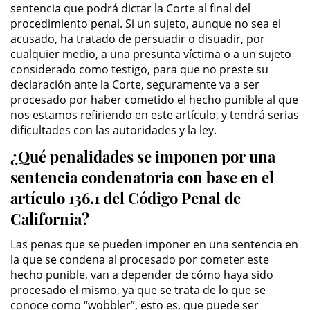
sentencia que podrá dictar la Corte al final del
DUI Con Pasajeros Menores de
procedimiento penal. Si un sujeto, aunque no sea el
14 años
acusado, ha tratado de persuadir o disuadir, por
cualquier medio, a una presunta víctima o a un sujeto
Leyes de DUI en el Estado de
considerado como testigo, para que no preste su
California
declaración ante la Corte, seguramente va a ser
procesado por haber cometido el hecho punible al que
Segunda Ofensa de DUI
nos estamos refiriendo en este artículo, y tendrá serias
dificultades con las autoridades y la ley.
Tercera Ofensa de DUI
¿Qué penalidades se imponen por una
sentencia condenatoria con base en el
Violencia Domestica
artículo 136.1 del Código Penal de
Abuso de Ancianos y Adultos
California?
Dependientes
Las penas que se pueden imponer en una sentencia en
Acecho
la que se condena al procesado por cometer este
hecho punible, van a depender de cómo haya sido
Agresión Doméstica
procesado el mismo, ya que se trata de lo que se
conoce como “wobbler”, esto es, que puede ser