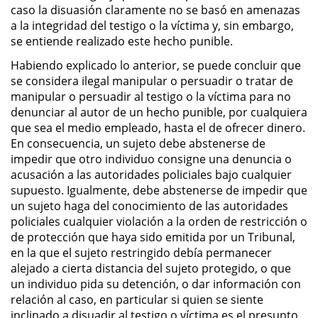
caso la disuasión claramente no se basó en amenazas
Actos Lascivos con un Menor
a la integridad del testigo o la víctima y, sin embargo,
se entiende realizado este hecho punible.
Agresión Sexual
Habiendo explicado lo anterior, se puede concluir que
se considera ilegal manipular o persuadir o tratar de
Conducta Lasciva
manipular o persuadir al testigo o la víctima para no
denunciar al autor de un hecho punible, por cualquiera
Copulación Oral Forzada
que sea el medio empleado, hasta el de ofrecer dinero.
En consecuencia, un sujeto debe abstenerse de
Estupro
impedir que otro individuo consigne una denuncia o
acusación a las autoridades policiales bajo cualquier
supuesto. Igualmente, debe abstenerse de impedir que
Exposición Indecente
un sujeto haga del conocimiento de las autoridades
policiales cualquier violación a la orden de restricción o
Merodear Para Cometer
Prostitución
de protección que haya sido emitida por un Tribunal,
en la que el sujeto restringido debía permanecer
alejado a cierta distancia del sujeto protegido, o que
Molestar a un Niño Menor de 18
Años
un individuo pida su detención, o dar información con
relación al caso, en particular si quien se siente
inclinado a disuadir al testigo o víctima es el presunto
Penetración Sexual Forzada