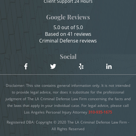
Client Support 24 Hours
Sexual Battery
Child Neglect
Google Reviews
Statutory Rape
Child Pornography
5.0 out of 5.0
Credit Card Fraud
Theft Crimes
Based on 41 reviews
Criminal Defense reviews
Criminal Threats
Burglary
Domestic Battery
Social
Burglary of a Safe or Vault
Damaging Phone, Electrical Or Utility Lines
Grand Theft
Dañar Líneas Telefónicas, Eléctricas o de
Disclaimer: This site contains general information only. It is not intended
Servicios Públicos
Grand Theft Auto
to provide legal advice, nor does it substitute for the professional
judgment of The LA Criminal Defense Law Firm concerning the facts and
Delitos Contra la Propiedad
Petty Theft
the laws that apply in your individual case. For legal advice, please call
Delitos De Armas
Los Angeles Personal Injury Attorney
310-935-1675
Receiving Stolen Property
Registered DBA: Copyright © 2020 The LA Criminal Defense Law Firm -
Delitos de Conducción
All Rights Reserved
Delitos De Cuello Blanco
Robbery