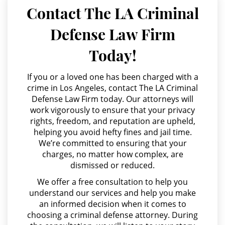
Juvenile Delinquency
Contact The LA Criminal
Agresión Doméstica
Defense Law Firm
Division of Juvenile Justice
Agresión Sexual
Today!
Amenazas Criminales
Juvenile Delinquency Court
Annoying or Molesting a Child Under 18
If you or a loved one has been charged with a
Juvenile Detention Hearings
crime in Los Angeles, contact The LA Criminal
Anulando o Rechazando una Condena
Defense Law Firm today. Our attorneys will
Juvenile Disposition Hearings
work vigorously to ensure that your privacy
Apropiación Indebida De Fondos Públicos
rights, freedom, and reputation are upheld,
Juvenile Informal Diversion
Arson
helping you avoid hefty fines and jail time.
We’re committed to ensuring that your
Asalto y Agresión
Juvenile Probation
charges, no matter how complex, are
dismissed or reduced.
Asalto con Arma Mortal
Juvenile Three Strikes Law
We offer a free consultation to help you
Asalto Simple
understand our services and help you make
Offenses Minors Can Be Tried As
an informed decision when it comes to
Audiencia Administrativa del DMV
Adults
choosing a criminal defense attorney. During