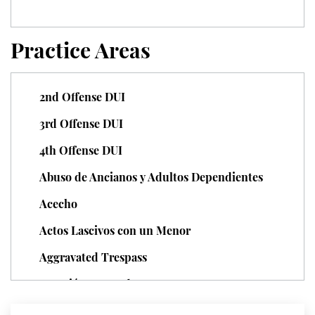
Unauthorized Practice of Medicine
Practice Areas
Welfare Fraud
Workers' Compensation Fraud
2nd Offense DUI
Gun Offenses
3rd Offense DUI
4th Offense DUI
Carrying A Concealed Firearm
Abuso de Ancianos y Adultos Dependientes
Carrying A Loaded Firearm
Acecho
Firearm Sentencing Enhancements
Actos Lascivos con un Menor
Negligent Discharge Of A Firearm
Aggravated Trespass
Agresión Agravada
Prohibited Weapons
Agresión Contra un Agente del Orden Público