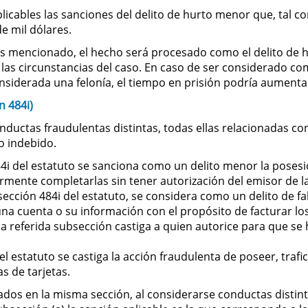
plicables las sanciones del delito de hurto menor que, tal c
e mil dólares.
tes mencionado, el hecho será procesado como el delito de 
las circunstancias del caso. En caso de ser considerado co
siderada una felonía, el tiempo en prisión podría aumentar
n 484i)
nductas fraudulentas distintas, todas ellas relacionadas con 
o indebido.
84i del estatuto se sanciona como un delito menor la posesi
ormente completarlas sin tener autorización del emisor de la
ección 484i del estatuto, se considera como un delito de fal
una cuenta o su información con el propósito de facturar lo
 la referida subsección castiga a quien autorice para que se
del estatuto se castiga la acción fraudulenta de poseer, tra
s de tarjetas.
dos en la misma sección, al considerarse conductas distinta