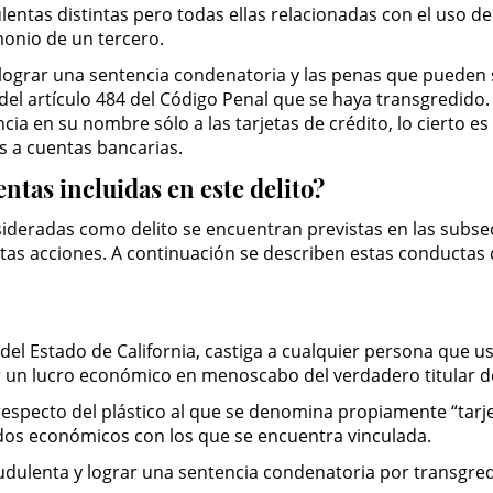
lentas distintas pero todas ellas relacionadas con el uso de
monio de un tercero.
a lograr una sentencia condenatoria y las penas que puede
n del artículo 484 del Código Penal que se haya transgredi
cia en su nombre sólo a las tarjetas de crédito, lo cierto es
s a cuentas bancarias.
ntas incluidas en este delito?
deradas como delito se encuentran previstas en las subseccion
ntas acciones. A continuación se describen estas conductas
del Estado de California, castiga a cualquier persona que us
 un lucro económico en menoscabo del verdadero titular de 
respecto del plástico al que se denomina propiamente “tarje
dos económicos con los que se encuentra vinculada.
dulenta y lograr una sentencia condenatoria por transgredir 