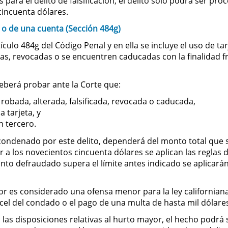
as para el delito de falsificación, el delito sólo podrá ser
cincuenta dólares.
 o de una cuenta (Sección 484g)
culo 484g del Código Penal y en ella se incluye el uso de ta
adas, revocadas o se encuentren caducadas con la finalidad
deberá probar ante la Corte que:
 robada, alterada, falsificada, revocada o caducada,
 tarjeta, y
n tercero.
condenado por este delito, dependerá del monto total que s
 a los novecientos cincuenta dólares se aplican las reglas d
nto defraudado supera el límite antes indicado se aplicará
or es considerado una ofensa menor para la ley californian
cel del condado o el pago de una multa de hasta mil dólare
an las disposiciones relativas al hurto mayor, el hecho pod