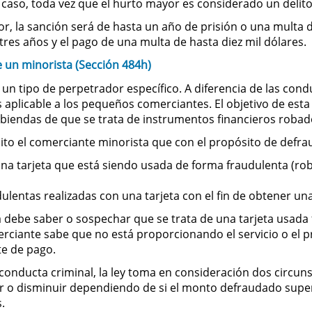
 caso, toda vez que el hurto mayor es considerado un delito 
, la sanción será de hasta un año de prisión o una multa d
tres años y el pago de una multa de hasta diez mil dólares.
e un minorista (Sección 484h)
a un tipo de perpetrador específico. A diferencia de las con
s aplicable a los pequeños comerciantes. El objetivo de est
biendas de que se trata de instrumentos financieros robados
lito el comerciante minorista que con el propósito de defra
a tarjeta que está siendo usada de forma fraudulenta (robad
lentas realizadas con una tarjeta con el fin de obtener un
ta debe saber o sospechar que se trata de una tarjeta usada 
rciante sabe que no está proporcionando el servicio o el p
e de pago.
 conducta criminal, la ley toma en consideración dos circuns
r o disminuir dependiendo de si el monto defraudado super
.