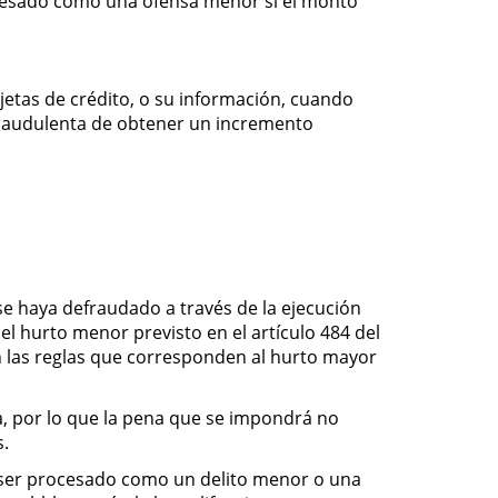
 procesado como una ofensa menor si el monto
rjetas de crédito, o su información, cuando
 fraudulenta de obtener un incremento
e haya defraudado a través de la ejecución
el hurto menor previsto en el artículo 484 del
n las reglas que corresponden al hurto mayor
a, por lo que la pena que se impondrá no
s.
rá ser procesado como un delito menor o una