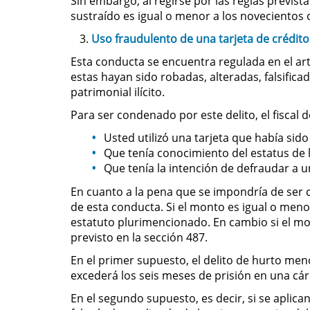
Sin embargo, al regirse por las reglas previst
sustraído es igual o menor a los novecientos 
Uso fraudulento de una tarjeta de crédito
Esta conducta se encuentra regulada en el artí
estas hayan sido robadas, alteradas, falsific
patrimonial ilícito.
Para ser condenado por este delito, el fiscal 
Usted utilizó una tarjeta que había sido
Que tenía conocimiento del estatus de la
Que tenía la intención de defraudar a u
En cuanto a la pena que se impondría de ser 
de esta conducta. Si el monto es igual o menor
estatuto plurimencionado. En cambio si el mo
previsto en la sección 487.
En el primer supuesto, el delito de hurto men
excederá los seis meses de prisión en una cár
En el segundo supuesto, es decir, si se aplic