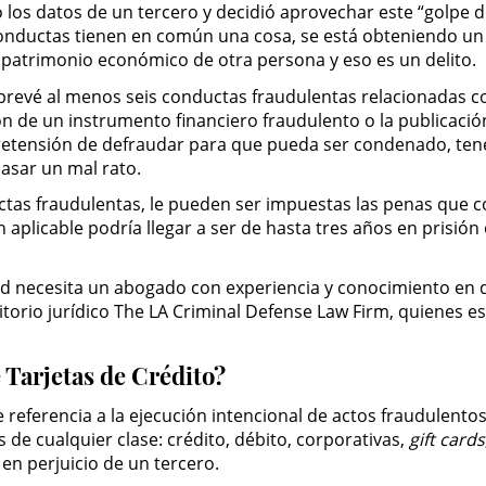
có los datos de un tercero y decidió aprovechar este “golpe
conductas tienen en común una cosa, se está obteniendo u
 patrimonio económico de otra persona y eso es un delit
 prevé al menos seis conductas fraudulentas relacionadas co
esión de un instrumento financiero fraudulento o la publicac
pretensión de defraudar para que pueda ser condenado, tene
asar un mal rato.
tas fraudulentas, le pueden ser impuestas las penas que c
ón aplicable podría llegar a ser de hasta tres años en prisió
ted necesita un abogado con experiencia y conocimiento en de
ritorio jurídico The LA Criminal Defense Law Firm, quienes e
Tarjetas de Crédito?
referencia a la ejecución intencional de actos fraudulentos 
s de cualquier clase: crédito, débito, corporativas,
gift cards
n perjuicio de un tercero.